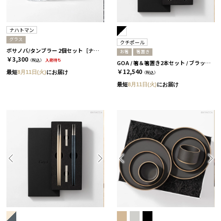
ナハトマン
グラス
クチポール
ボサノバ/タンブラー 2個セット［ナハトマン］
お箸
箸置き
￥3,300
（税込）
入荷待ち
GOA / 箸＆箸置き2本セット / ブラックシルバー＆ホワイトシルバー［クチポール］
￥12,540
最短
8月11日(火)
にお届け
（税込）
最短
8月11日(火)
にお届け