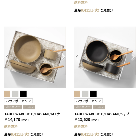
送料無料
最短
8月11日(火)
にお届け
ハサミポーセリン
ハサミポーセリン
カトラリー
ボウル
カトラリー
ボウル
TABLE WARE BOX / HASAMI / M / ナチュラル［ハサミポーセリン］
TABLE WARE BOX / HASAMI / S / ブラック［ハサミポーセリン］
￥14,170
￥13,620
（税込）
（税込）
送料無料
送料無料
最短
8月11日(火)
にお届け
最短
8月11日(火)
にお届け