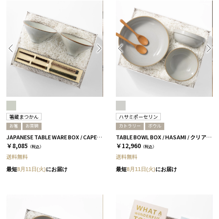
箸蔵まつかん
ハサミポーセリン
お箸
お茶碗
カトラリー
ボウル
JAPANESE TABLE WARE BOX / CAPE / 茶碗+箸 / 浅葱＆桜
TABLE BOWL BOX / HASAMI / クリア［ハサミポーセリン］
￥8,085
￥12,960
（税込）
（税込）
送料無料
送料無料
最短
8月11日(火)
にお届け
最短
8月11日(火)
にお届け