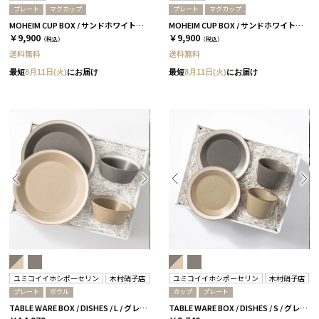
プレート
マグカップ
プレート
マグカップ
MOHEIM CUP BOX / サンドホワイト＆グレー［モヘイム］
MOHEIM CUP BOX / サンドホワイト＆ブラック［モヘイム］
￥9,900
￥9,900
（税込）
（税込）
送料無料
送料無料
最短
8月11日(火)
にお届け
最短
8月11日(火)
にお届け
ユミコイイホシポーセリン
木村硝子店
ユミコイイホシポーセリン
木村硝子店
プレート
ボウル
カップ
プレート
TABLE WARE BOX / DISHES / L / グレー＆ベージュ［イイホシユミコ×木村硝子店］
TABLE WARE BOX / DISHES / S / グレー＆ベージュ［イイホシユミコ×木村硝子店］