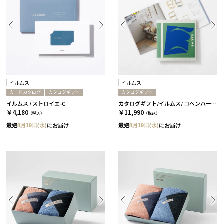
イルムス
イルムス
カードカタログ
カタログギフト
カタログギフト
イルムス / ストロイエ-C
カタログギフト/イルムス/ コペンハーゲン
￥4,180
￥11,990
（税込）
（税込）
最短
8月19日(水)
にお届け
最短
8月19日(水)
にお届け