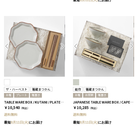
ザ・ハーベスト
箸蔵まつかん
能作
箸蔵まつかん
お箸
プレート
箸置き
お箸
お茶碗
箸置き
TABLE WARE BOX / KUTANI / PLATE19 2枚セット
JAPANESE TABLE WARE BOX / CAPE / 茶碗+箸置き+箸 / 浅葱＆桜
￥10,540
￥10,285
（税込）
（税込）
送料無料
送料無料
最短
8月11日(火)
にお届け
最短
8月11日(火)
にお届け