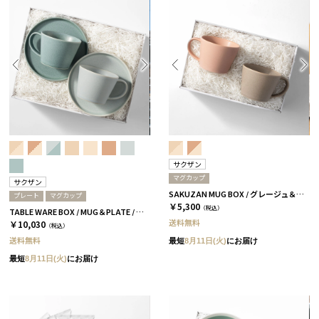
サクザン
マグカップ
サクザン
SAKUZAN MUG BOX / グレージュ＆コーラルベージュ［サクザン×HYACCA］
プレート
マグカップ
￥5,300
（税込）
TABLE WARE BOX / MUG＆PLATE / スカイブルー＆アクアブルー［サクザン×HYACCA］
送料無料
￥10,030
（税込）
送料無料
最短
8月11日(火)
にお届け
最短
8月11日(火)
にお届け