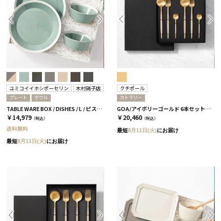
ユミコイイホシポーセリン
木村硝子店
クチポール
プレート
ボウル
カトラリー
TABLE WARE BOX / DISHES / L / ピスタチオグリーン［イイホシユミコ×木村硝子店］
GOA/アイボリーゴールド 6本セット［クチポール］
￥14,979
￥20,460
（税込）
（税込）
送料無料
最短
8月11日(火)
にお届け
最短
8月11日(火)
にお届け