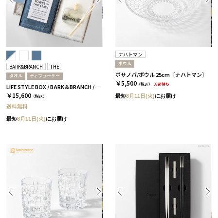
ナハトマン
ボウル
BARK&BRANCH
THE
ボサノバ/ボウル 25cm［ナハトマン］
タオル
ディフューザー
￥5,500
（税込）
入荷待ち
LIFE STYLE BOX / BARK＆BRANCH / DUO / ブルー＆ホワイト
￥15,600
最短
8月11日(火)
にお届け
（税込）
送料無料
最短
8月11日(火)
にお届け