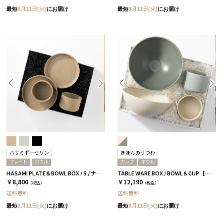
最短
8月11日(火)
にお届け
最短
8月11日(火)
にお届け
ハサミポーセリン
きほんのうつわ
プレート
ボウル
カップ
ボウル
HASAMI PLATE＆BOWL BOX / S / ナチュラル［ハサミポーセリン］
TABLE WARE BOX / BOWL＆CUP［きほんのうつわ］
￥8,800
￥12,190
（税込）
（税込）
送料無料
送料無料
最短
8月11日(火)
にお届け
最短
8月11日(火)
にお届け