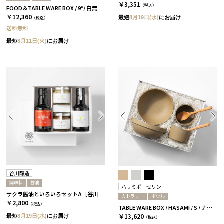
￥3,351
（税込）
FOOD＆TABLE WARE BOX / 9°/ 白無垢&茶大色
￥12,360
最短
8月19日(水)
にお届け
（税込）
送料無料
最短
8月11日(火)
にお届け
谷川醸造
調味料
醤油
ハサミポーセリン
サクラ醤油といろいろセットA［谷川醸造］
カトラリー
ボウル
￥2,800
（税込）
TABLE WARE BOX / HASAMI / S / ナチュラル［ハサミポーセリン］
￥13,620
最短
8月19日(水)
にお届け
（税込）