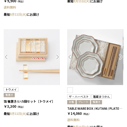
￥9,900
最短
8月11日(火)
にお届け
（税込）
送料無料
最短
8月11日(火)
にお届け
トウメイ
箸置き
ザ・ハーベスト
箸蔵まつかん
箔 箸置き/い/5個セット［トウメイ］
お箸
プレート
箸置き
￥3,300
（税込）
TABLE WARE BOX / KUTANI / PLATE19 4枚セット
￥14,060
最短
8月11日(火)
にお届け
（税込）
送料無料
最短
8月11日(火)
にお届け