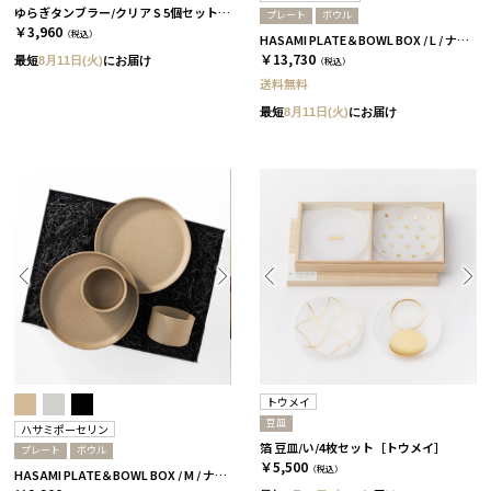
ゆらぎタンブラー/クリア S 5個セット［プラキラ］
プレート
ボウル
￥3,960
（税込）
HASAMI PLATE＆BOWL BOX / L / ナチュラル［ハサミポーセリン］
￥13,730
最短
8月11日(火)
にお届け
（税込）
送料無料
最短
8月11日(火)
にお届け
トウメイ
豆皿
ハサミポーセリン
箔 豆皿/い/4枚セット［トウメイ］
プレート
ボウル
￥5,500
（税込）
HASAMI PLATE＆BOWL BOX / M / ナチュラル［ハサミポーセリン］