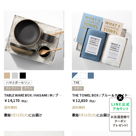
ハサミポーセリン
THE
カトラリー
ボウル
タオル
TABLE WARE BOX / HASAMI / M / ブラック［ハサミポーセリン］
THE TOWEL BOX / ブルー＆ホワイト［THE］
￥14,170
￥12,630
（税込）
（税込）
送料無料
送料無料
最短
8月11日(火)
にお届け
最短
8月11日(火)
にお届け