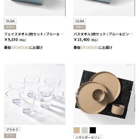
OLSIA
OLSIA
タオル
タオル
フェイスタオル2枚セット / ブルー＆ピンク［オルシア］
バスタオル2枚セット / ブルー＆ピンク［オルシア］
￥9,350
￥15,400
（税込）
（税込）
最短
8月19日(水)
にお届け
最短
8月19日(水)
にお届け
プラキラ
グラス
ハサミポーセリン