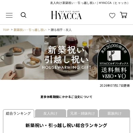
友人向け新築祝い・引っ越し祝い｜HYACCA（ヒャッカ）
TOP
新築祝い・引っ越し祝い
贈る相手：友人
2026年07月17日
更新
夏季休暇期間にかかるご注文について
総合ランキング
友人向け
兄弟・姉妹向け
親族向け
新築祝い・引っ越し祝い総合ランキング