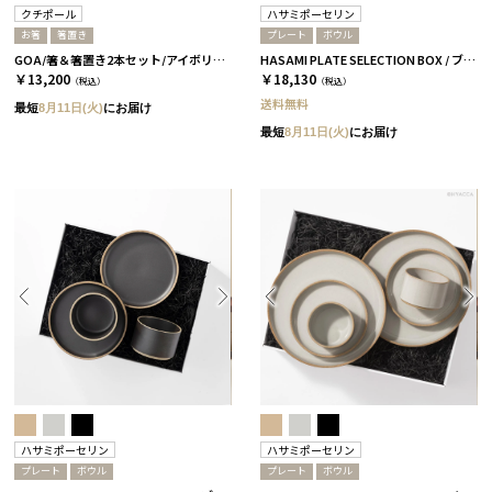
クチポール
ハサミポーセリン
お箸
箸置き
プレート
ボウル
GOA/箸＆箸置き2本セット/アイボリーシルバー＆ブルーシルバー［クチポール］
HASAMI PLATE SELECTION BOX / ブラック［ハサミポーセリン］
￥13,200
￥18,130
（税込）
（税込）
送料無料
最短
8月11日(火)
にお届け
最短
8月11日(火)
にお届け
ハサミポーセリン
ハサミポーセリン
プレート
ボウル
プレート
ボウル