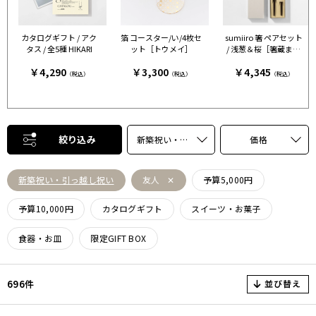
カタログギフト / アク
箔 コースター/い/4枚セ
sumiiro 箸 ペアセット
タス / 全5種 HIKARI
ット［トウメイ］
/ 浅葱＆桜［箸蔵まつ
かん］
￥4,290
￥3,300
￥4,345
（税込）
（税込）
（税込）
絞り込み
新築祝い・引っ越し祝い
価格
新築祝い・引っ越し祝い
友人
予算5,000円
予算10,000円
カタログギフト
スイーツ・お菓子
食器・お皿
限定GIFT BOX
並び替え
696件