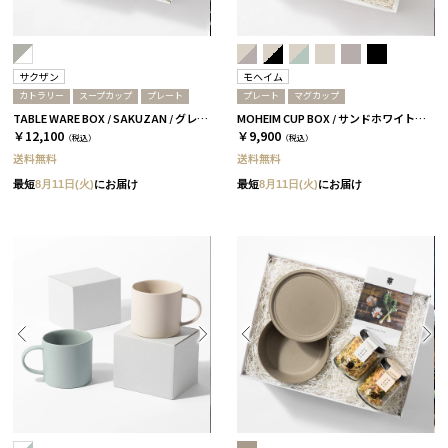
サクザン
モヘイム
カトラリー
スープカップ
プレート
プレート
マグカップ
TABLE WARE BOX / SAKUZAN / グレー＆ホワイト
MOHEIM CUP BOX / サンドホワイト＆ライトブルー［モヘイム］
￥12,100
￥9,900
（税込）
（税込）
送料無料
送料無料
最短
8月11日(火)
にお届け
最短
8月11日(火)
にお届け