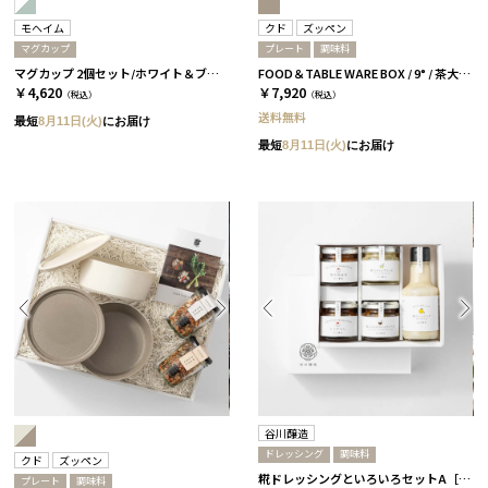
モヘイム
クド
ズッペン
マグカップ
プレート
調味料
マグカップ 2個セット/ホワイト＆ブルー［モヘイム］
FOOD＆TABLE WARE BOX / 9° / 茶大色 / ズッペン
￥4,620
￥7,920
（税込）
（税込）
送料無料
最短
8月11日(火)
にお届け
最短
8月11日(火)
にお届け
谷川醸造
ドレッシング
調味料
クド
ズッペン
糀ドレッシングといろいろセットA［谷川醸造］
プレート
調味料