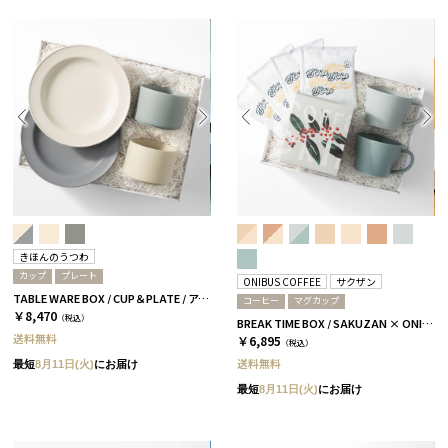
きほんのうつわ
カップ
プレート
ONIBUS COFFEE
サクザン
TABLE WARE BOX / CUP＆PLATE / アイボリー＆グレー［きほんのうつわ］
コーヒー
マグカップ
￥8,470
（税込）
BREAK TIME BOX / SAKUZAN × ONIBUS COFFEE スカイブルー＆アクアブルー
送料無料
￥6,895
（税込）
送料無料
最短
8月11日(火)
にお届け
最短
8月11日(火)
にお届け