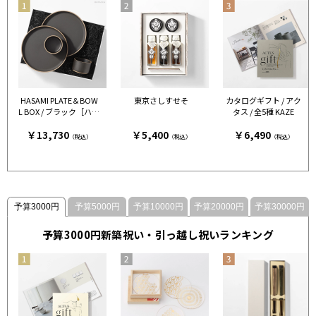
HASAMI PLATE＆BOW
東京さしすせそ
カタログギフト / アク
L BOX / ブラック［ハサ
タス / 全5種 KAZE
ミポーセリン］
￥13,730
￥5,400
￥6,490
（税込）
（税込）
（税込）
予算3000円
予算5000円
予算10000円
予算20000円
予算30000円
予算3000円新築祝い・引っ越し祝いランキング