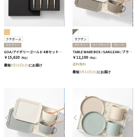
クチポール
サクザン
カトラリー
カトラリー
スープカップ
プレート
GOA/アイボリーゴールド 4本セット［クチポール］
TABLE WARE BOX / SAKUZAN / ブラウン＆ホワイト
￥15,620
￥12,100
（税込）
（税込）
送料無料
最短
8月11日(火)
にお届け
最短
8月11日(火)
にお届け