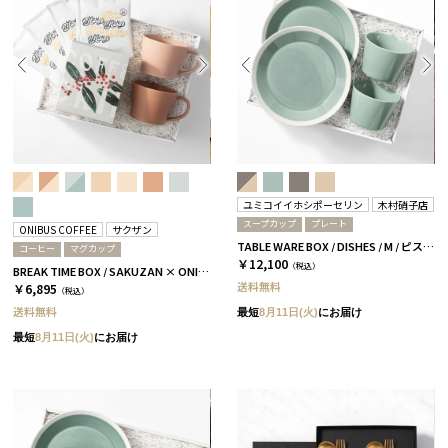
ユミコイイホシポーセリン
木村硝子店
スープカップ
プレート
ONIBUS COFFEE
サクザン
TABLE WARE BOX / DISHES / M / ピスタチオグリーン［イイホシユミコ×木村硝子店］
コーヒー
マグカップ
￥12,100
（税込）
BREAK TIME BOX / SAKUZAN × ONIBUS COFFEE テラコッタ＆コーラルベージュ
送料無料
￥6,895
（税込）
送料無料
最短
8月11日(火)
にお届け
最短
8月11日(火)
にお届け