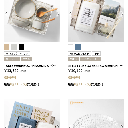
ハサミポーセリン
BARK&BRANCH
THE
カトラリー
ボウル
タオル
ディフューザー
TABLE WARE BOX / HASAMI / S / クリア［ハサミポーセリン］
LIFE STYLE BOX / BARK＆BRANCH / ホワイト
￥13,620
￥10,100
（税込）
（税込）
送料無料
送料無料
最短
8月11日(火)
にお届け
最短
8月11日(火)
にお届け