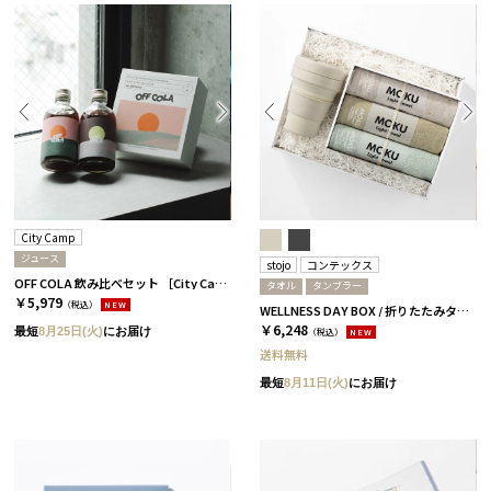
City Camp
ジュース
stojo
コンテックス
OFF COLA 飲み比べセット ［City Camp］
タオル
タンブラー
￥5,979
（税込）
NEW
WELLNESS DAY BOX / 折りたたみタンブラー+タオル / ペール
￥6,248
最短
8月25日(火)
にお届け
（税込）
NEW
送料無料
最短
8月11日(火)
にお届け