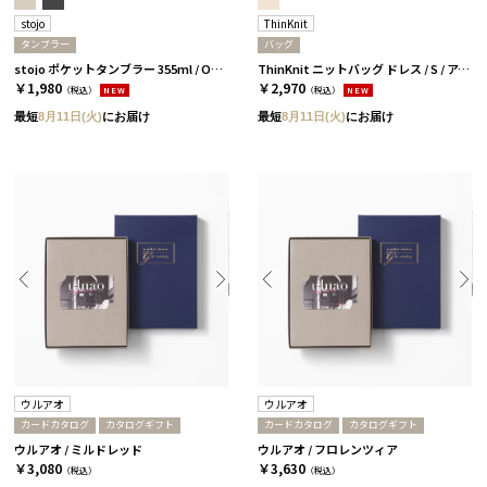
stojo
ThinKnit
タンブラー
バッグ
stojo ポケットタンブラー 355ml / OAT［ストージョ］
ThinKnit ニットバッグ ドレス / S / アイボリー［シンクニット］
￥1,980
￥2,970
（税込）
NEW
（税込）
NEW
最短
8月11日(火)
にお届け
最短
8月11日(火)
にお届け
ウルアオ
ウルアオ
カードカタログ
カタログギフト
カードカタログ
カタログギフト
ウルアオ / ミルドレッド
ウルアオ / フロレンツィア
￥3,080
￥3,630
（税込）
（税込）