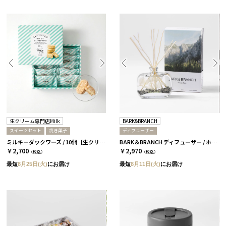
生クリーム専門店Milk
BARK&BRANCH
スイーツセット
焼き菓子
ディフューザー
ミルキーダックワーズ / 10個［生クリーム専門店Milk］
BARK＆BRANCH ディフューザー / ホワイトセージ
￥2,700
￥2,970
（税込）
（税込）
最短
8月25日(火)
にお届け
最短
8月11日(火)
にお届け