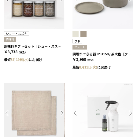
ショー・スズキ
調味料
クド
調味料ギフトセット［ショー・スズキ］
プレート
￥3,738
（税込）
調理ができる器 9° U150 / 茶大色［クド］
￥3,960
最短
8月19日(水)
にお届け
（税込）
最短
8月11日(火)
にお届け