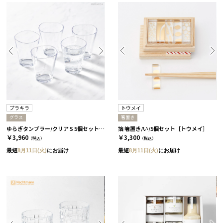
プラキラ
トウメイ
グラス
箸置き
ゆらぎタンブラー/クリア S 5個セット［プラキラ］
箔 箸置き/い/5個セット［トウメイ］
￥3,960
￥3,300
（税込）
（税込）
最短
8月11日(火)
にお届け
最短
8月11日(火)
にお届け