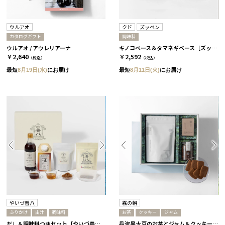
ウルアオ
クド
ズッペン
カタログギフト
調味料
ウルアオ / アウレリアーナ
キノコベース＆タマネギベース［ズッペン］
￥2,640
￥2,592
（税込）
（税込）
最短
8月19日(水)
にお届け
最短
8月11日(火)
にお届け
やいづ善八
霧の朝
ふりかけ
出汁
調味料
お茶
クッキー
ジャム
だし＆調味料つゆセット［やいづ善八］
丹波黒大豆のお茶とジャム＆クッキーセット［霧の朝］