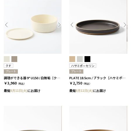
クド
ハサミポーセリン
プレート
プレート
調理ができる器 9° U150 / 白無垢［クド］
PLATE 18.5cm / ブラック［ハサミポーセリン］
￥3,960
￥2,750
（税込）
（税込）
最短
8月11日(火)
にお届け
最短
8月11日(火)
にお届け