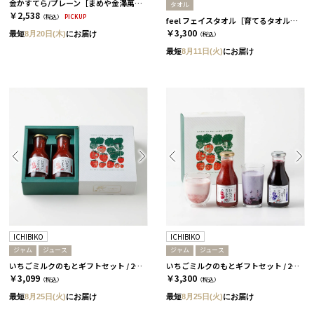
金かすてら/プレーン［まめや金澤萬久］
タオル
￥2,538
（税込）
PICKUP
feel フェイスタオル［育てるタオル］/ チャコール
￥3,300
最短
8月20日(木)
にお届け
（税込）
最短
8月11日(火)
にお届け
ICHIBIKO
ICHIBIKO
ジャム
ジュース
ジャム
ジュース
いちごミルクのもとギフトセット / 2本 / いちご［ICHIBIKO］
いちごミルクのもとギフトセット / 2本 / いちご・ぶるーべりー［ICHIBIKO］
￥3,099
￥3,300
（税込）
（税込）
最短
8月25日(火)
にお届け
最短
8月25日(火)
にお届け