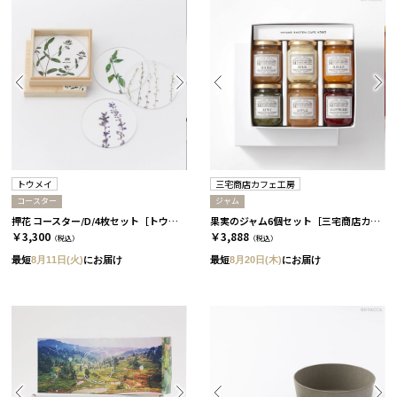
トウメイ
三宅商店カフェ工房
コースター
ジャム
押花 コースター/D/4枚セット［トウメイ］
果実のジャム6個セット［三宅商店カフェ工房］
￥3,300
￥3,888
（税込）
（税込）
最短
8月11日(火)
にお届け
最短
8月20日(木)
にお届け