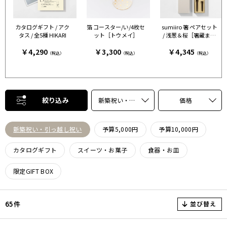
カタログギフト / アク
箔 コースター/い/4枚セ
sumiiro 箸 ペアセット
タス / 全5種 HIKARI
ット［トウメイ］
/ 浅葱＆桜［箸蔵まつ
かん］
￥4,290
￥3,300
￥4,345
（税込）
（税込）
（税込）
絞り込み
新築祝い・引っ越し祝い
価格
新築祝い・引っ越し祝い
予算5,000円
予算10,000円
カタログギフト
スイーツ・お菓子
食器・お皿
限定GIFT BOX
並び替え
65件