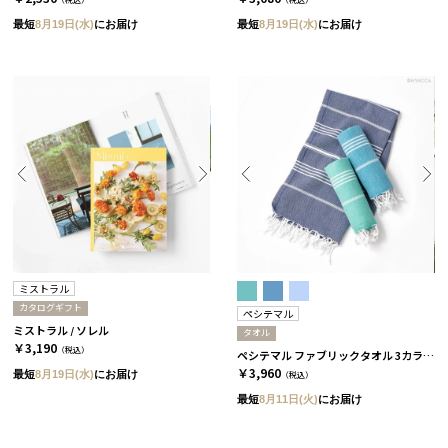
最短
8月19日(水)
にお届け
最短
8月19日(水)
にお届け
ミストラル
カタログギフト
ペシテマル
ミストラル / ソレル
タオル
￥3,190
（税込）
ペシテマル ファブリックタオル 3カラー ミント
￥3,960
最短
8月19日(水)
にお届け
（税込）
最短
8月11日(火)
にお届け