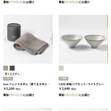
最短
8月19日(水)
にお届け
最短
8月19日(水)
にお届け
育てるタオル
タオル
お茶碗
feel フェイスタオル［育てるタオル］/ ムーングレージュ
CAPE 茶碗 ペアセット / ライトグレー
￥3,300
￥2,640
（税込）
（税込）
最短
8月11日(火)
にお届け
最短
8月11日(火)
にお届け