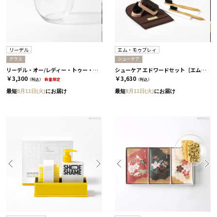
リーデル
エム・モゥブレィ
グラス
シューケア
リーデル・オー/レディー・トゥー・ドリンク
シューケア エドワードセット［エム・モゥブレィ］
￥3,300
￥3,630
（税込）
数量限定
（税込）
最短
8月11日(火)
にお届け
最短
8月11日(火)
にお届け