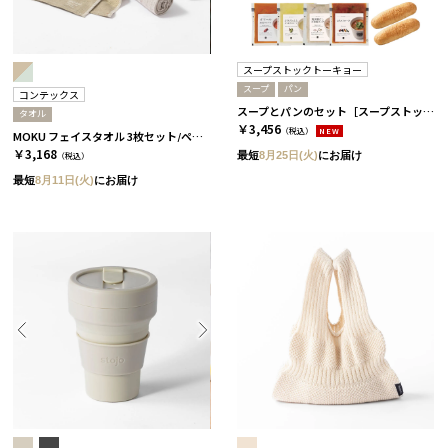
スープストックトーキョー
スープ
パン
コンテックス
スープとパンのセット［スープストックトーキョー］ 4パック
タオル
￥3,456
（税込）
NEW
MOKU フェイスタオル 3枚セット/ペール［コンテックス］
￥3,168
最短
8月25日(火)
にお届け
（税込）
最短
8月11日(火)
にお届け