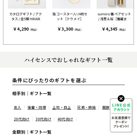
カタログギフト / アク
箔 コースター/い/4枚セ
sumiiro 箸 ペアセット
タス / 全5種 HIKARI
ット［トウメイ］
/ 浅葱＆桜［箸蔵まつ
かん］
￥4,290
￥3,300
￥4,345
（税込）
（税込）
（税込）
ハイセンスでおしゃれなギフト一覧
条件にぴったりのギフトを選ぶ
相手別｜ギフト一覧
友人
後輩・同僚
上司・目上
兄弟・姉妹
親族
20代向け
30代向け
40代向け
金額別｜ギフト一覧