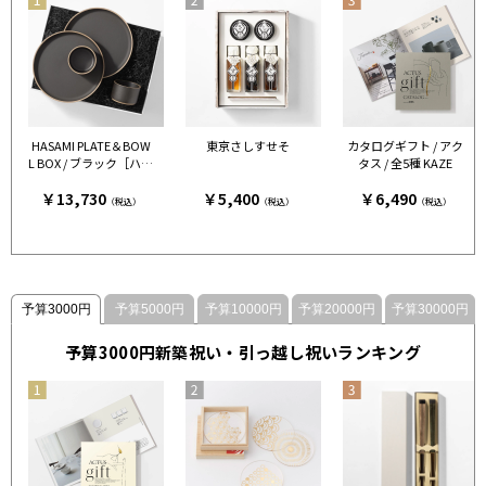
HASAMI PLATE＆BOW
東京さしすせそ
カタログギフト / アク
L BOX / ブラック［ハサ
タス / 全5種 KAZE
ミポーセリン］
￥13,730
￥5,400
￥6,490
（税込）
（税込）
（税込）
予算3000円
予算5000円
予算10000円
予算20000円
予算30000円
予算3000円新築祝い・引っ越し祝いランキング