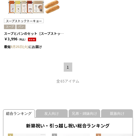
スープストックトーキョー
スープ
パン
スープとパンのセット［スープストックトーキョー］ 5パック
￥3,996
（税込）
NEW
最短
8月25日(火)
にお届け
1
全65アイテム
総合ランキング
友人向け
兄弟・姉妹向け
親族向け
新築祝い・引っ越し祝い総合ランキング