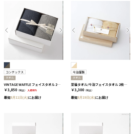
コンテックス
今治謹製
タオル
タオル
VINTAGE WAFFLE フェイスタオル 2枚セット［コンテックス］
至福タオル/今治フェイスタオル 2枚セット
￥3,850
￥3,300
（税込）
入荷待ち
（税込）
最短
8月11日(火)
にお届け
最短
8月19日(水)
にお届け