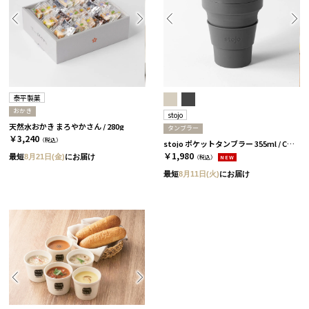
泰平製菓
おかき
stojo
天然水おかき まろやかさん / 280g
タンブラー
￥3,240
（税込）
stojo ポケットタンブラー 355ml / CARBON［ストージョ］
￥1,980
最短
8月21日(金)
にお届け
（税込）
NEW
最短
8月11日(火)
にお届け