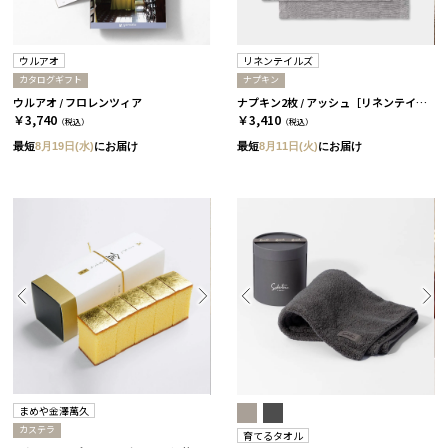
ウルアオ
リネンテイルズ
カタログギフト
ナプキン
ウルアオ / フロレンツィア
ナプキン2枚 / アッシュ［リネンテイル］
￥3,740
￥3,410
（税込）
（税込）
最短
8月19日(水)
にお届け
最短
8月11日(火)
にお届け
まめや金澤萬久
カステラ
育てるタオル