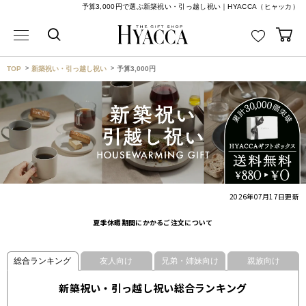
予算3,000円で選ぶ新築祝い・引っ越し祝い｜HYACCA（ヒャッカ）
TOP
新築祝い・引っ越し祝い
予算3,000円
2026年07月17日
更新
夏季休暇期間にかかるご注文について
総合ランキング
友人向け
兄弟・姉妹向け
親族向け
新築祝い・引っ越し祝い総合ランキング