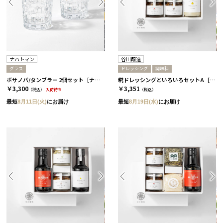
ナハトマン
谷川醸造
グラス
ドレッシング
調味料
ボサノバ/タンブラー 2個セット［ナハトマン］
糀ドレッシングといろいろセットA［谷川醸造］
￥3,300
￥3,351
（税込）
入荷待ち
（税込）
最短
8月11日(火)
にお届け
最短
8月19日(水)
にお届け