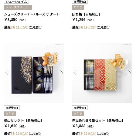
シューシェイム
赤坂柿山
シューズクリーナー
おかき
シューズクリーナー/ ルーズ ザ ダート キット［シューシェイム］
ぽち福［赤坂柿山］
￥3,850
￥1,296
（税込）
（税込）
最短
8月11日(火)
にお届け
最短
8月19日(水)
にお届け
赤坂柿山
赤坂柿山
おかき
おかき
柿山セレクト［赤坂柿山］
赤坂あわせ/3缶セット［赤坂柿山］
￥1,620
￥3,888
（税込）
（税込）
最短
8月19日(水)
にお届け
最短
8月19日(水)
にお届け