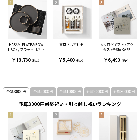
HASAMI PLATE＆BOW
東京さしすせそ
カタログギフト / アク
L BOX / ブラック［ハサ
タス / 全5種 KAZE
ミポーセリン］
￥13,730
￥5,400
￥6,490
（税込）
（税込）
（税込）
予算3000円
予算5000円
予算10000円
予算20000円
予算30000円
予算3000円新築祝い・引っ越し祝いランキング