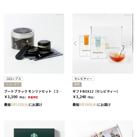
コロンブス
セレビティー
シューケア
紅茶
ブートブラック モンツァセット［コロンブス］
ギフトBOX12［セレビティー］
￥3,300
￥3,240
（税込）
数量限定
（税込）
最短
8月11日(火)
にお届け
最短
8月19日(水)
にお届け