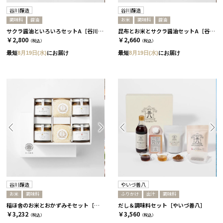
谷川醸造
谷川醸造
調味料
醤油
お米
調味料
醤油
サクラ醤油といろいろセットA［谷川醸造］
昆布とお米とサクラ醤油セットA［谷川醸造］
￥2,800
￥2,660
（税込）
（税込）
最短
8月19日(水)
にお届け
最短
8月19日(水)
にお届け
谷川醸造
やいづ善八
お米
調味料
ふりかけ
出汁
調味料
稲ほ舎のお米とおかずみそセット［谷川醸造］
だし＆調味料セット［やいづ善八］
￥3,232
￥3,560
（税込）
（税込）