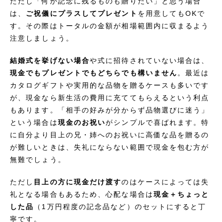
ただし「何か記念に残るものも贈りたい」と思う場合
は、
ご祝儀にプラスしてプレゼント
を用意してもOKで
す。その際はトータルの金額が相場範囲内に収まるよう
注意しましょう。
結婚式を挙げない場合
や式に招待されていない場合は、
現金でもプレゼントでもどちらでも構いません
。最近は
カタログギフトや実用的な品物を贈るケースも多いです
が、現金なら新生活の費用に充ててもらえるという利点
もあります。「相手の好みが分からず品物選びに迷う」
という場合は
現金のお祝い
がシンプルで喜ばれます。特
に自分より目上の兄・姉へのお祝いに高価な品を贈るの
が難しいときは、失礼にならない範囲で現金を包む方が
無難でしょう。
ただし
目上の方に現金だけ渡す
のはケースによっては失
礼となる場合もあるため、心配な場合は
現金＋ちょっと
した品
（1万円程度の記念品など）のセットにすると丁
寧です。