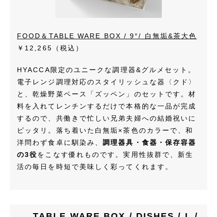
FOOD＆TABLE WARE BOX / 9°/ 白無垢&茶大色
￥12,265（税込）
HYACCA限定のユニークな調理器&グルメセット。
電子レンジ調理対応のスタイリッシュな器〈クド〉
と、乾燥野菜ベース「ズッペン」のセットです。材
料を入れてレンチンするだけで本格的な一品が完成
するので、共働きで忙しい兄弟夫婦への結婚祝いに
ピッタリ。落ち着いた白無垢×茶色のカラーで、和
洋問わず食卓に馴染み、
調理器具・食器・保存容器
の3役
をこなす優れものです。実用性抜群で、新生
活の毎日を時短で美味しく彩ってくれます。
TABLE WARE BOX / DISHES / L /