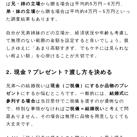
ば
兄・姉の立場
から贈る場合は平均約5万円～6万円、
弟・妹の立場
から贈る場合は平均約4万円～5万円といっ
た調査結果もあります。
自分が兄弟姉妹のどの立場か、経済状況や年齢も考慮し
て無理のない範囲の金額を設定すると良いでしょう。親
しさゆえに「あまり高額すぎず、でもケチには見られな
い程よい額」を心掛けることが大切です。
2. 現金？プレゼント？渡し方を決める
兄弟への結婚祝いは
現金（ご祝儀）にするか品物のプレ
ゼント
にするか悩むところです。一般的には、
結婚式に
参列する場合
は当日受付でご祝儀を渡すのが通例なの
で、特別な事情がなければ
ご祝儀＝結婚祝い
と考えて問
題ありません。その場合は無理に品物を用意しなくても
大丈夫です。