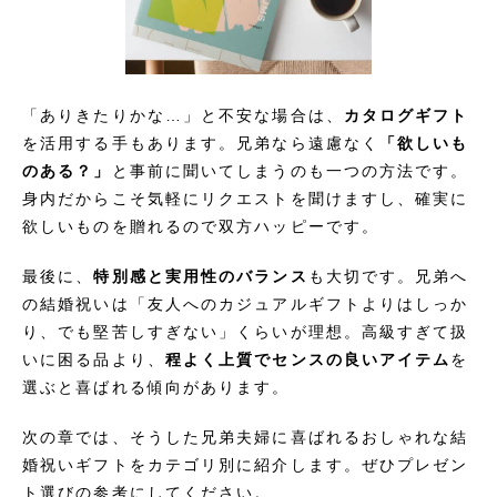
「ありきたりかな…」と不安な場合は、
カタログギフト
を活用する手もあります。兄弟なら遠慮なく
「欲しいも
のある？」
と事前に聞いてしまうのも一つの方法です。
身内だからこそ気軽にリクエストを聞けますし、確実に
欲しいものを贈れるので双方ハッピーです。
最後に、
特別感と実用性のバランス
も大切です。兄弟へ
の結婚祝いは「友人へのカジュアルギフトよりはしっか
り、でも堅苦しすぎない」くらいが理想。高級すぎて扱
いに困る品より、
程よく上質でセンスの良いアイテム
を
選ぶと喜ばれる傾向があります。
次の章では、そうした兄弟夫婦に喜ばれるおしゃれな結
婚祝いギフトをカテゴリ別に紹介します。ぜひプレゼン
ト選びの参考にしてください。