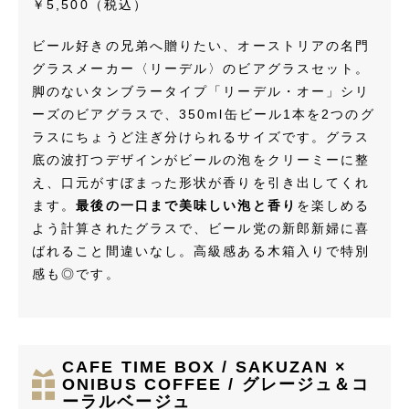
￥5,500（税込）
ビール好きの兄弟へ贈りたい、オーストリアの名門
グラスメーカー〈リーデル〉のビアグラスセット。
脚のないタンブラータイプ「リーデル・オー」シリ
ーズのビアグラスで、350ml缶ビール1本を2つのグ
ラスにちょうど注ぎ分けられるサイズです。グラス
底の波打つデザインがビールの泡をクリーミーに整
え、口元がすぼまった形状が香りを引き出してくれ
ます。
最後の一口まで美味しい泡と香り
を楽しめる
よう計算されたグラスで、ビール党の新郎新婦に喜
ばれること間違いなし。高級感ある木箱入りで特別
感も◎です。
CAFE TIME BOX / SAKUZAN ×
ONIBUS COFFEE / グレージュ＆コ
ーラルベージュ