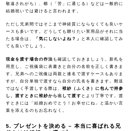
敬遠されがち）、櫛（「苦」に通じる）などは一般的に
結婚祝いでは避けると言われます。
ただし兄弟間ではそこまで神経質にならなくても良いケ
ースも多いです。どうしても贈りたい実用品がそれに当
たる場合は、
「気にしないよね？」
と本人に確認してみ
ても良いでしょう。
現金を渡す場合の作法
も確認しておきましょう。新札を
用意し、ご祝儀袋に表書きと自分の名前を正しく書きま
す。兄弟へのご祝儀は両親と連名で渡すケースもありま
すが、自分単独で渡すなら自分の氏名を書きます。郵送
ではなく手渡しする際は、
袱紗（ふくさ）に包んで持参
し、渡すときに袱紗から出して渡す
とより丁寧です。渡
すときには「結婚おめでとう！お幸せにね」と温かい言
葉を添えるのもお忘れなく。
5. プレゼントを決める – 本当に喜ばれる兄