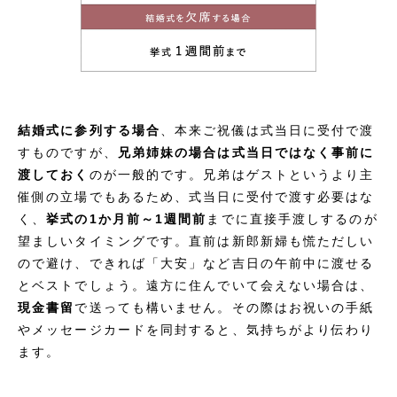
結婚式に参列する場合
、本来ご祝儀は式当日に受付で渡
すものですが、
兄弟姉妹の場合は式当日ではなく事前に
渡しておく
のが一般的です。兄弟はゲストというより主
催側の立場でもあるため、式当日に受付で渡す必要はな
く、
挙式の1か月前～1週間前
までに直接手渡しするのが
望ましいタイミングです。直前は新郎新婦も慌ただしい
ので避け、できれば「大安」など吉日の午前中に渡せる
とベストでしょう。遠方に住んでいて会えない場合は、
現金書留
で送っても構いません。その際はお祝いの手紙
やメッセージカードを同封すると、気持ちがより伝わり
ます。