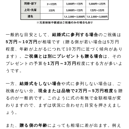
一般的な目安として、
結婚式に参列する場合
のご祝儀は
5万円～10万円
が相場です（贈る側が若い場合は5万円
程度、年齢が上がるにつれて10万円に近づく傾向があり
ます）。
ご祝儀とは別にプレゼントも贈る場合
は、その
プレゼントの予算を
1万円～3万円
程度にする方が多いよ
うです。
一方、
結婚式をしない場合
や式に参列しない場合は、ご
祝儀がない分、
現金または品物で2万円～5万円程度
を贈
るのが一般的です。このように式の有無で金額相場が変
わりますので、まずは状況に合わせた目安を押さえまし
ょう。
また、
贈る側の年齢
によっても相場に差が出ます。例え