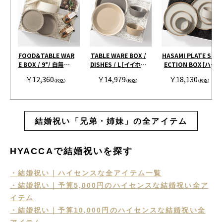
FOOD＆TABLE WAR
TABLE WARE BOX /
HASAMI PLATE SEL
E BOX / 9°/ 白無垢&
DISHES / L［イイホシ
ECTION BOX［ハサ
茶大色
ユミコ×木村硝子店］
ミポーセリン］ クリア
￥12,360
￥14,979
￥18,130
（税込）
グレー＆ベージュ［イ
（税込）
［ハサミポーセリン］
（税込）
イホシユミコ×木村
硝子店］
結婚祝い「兄弟・姉妹」の全アイテム
HYACCAで結婚祝いを探す
・結婚祝い｜ハイセンスな全アイテム一覧
・結婚祝い｜予算5,000円のハイセンスな結婚祝い全ア
イテム
・結婚祝い｜予算10,000円のハイセンスな結婚祝い全