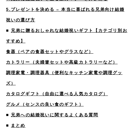
5.プレゼントを決める – 本当に喜ばれる兄弟向け結婚
祝いの選び方
■
兄弟に贈るおしゃれな結婚祝いギフト【カテゴリ別お
すすめ】
食器（ペアの食器セットやグラスなど）
カトラリー（夫婦箸セットや高級カトラリーなど）
調理家電・調理器具（便利なキッチン家電や調理グッ
ズ
）
カタログギフト（自由に選べる人気カタログ）
グルメ（センスの良い食のギフト）
■
兄弟への結婚祝いに関するよくある質問
■
まとめ