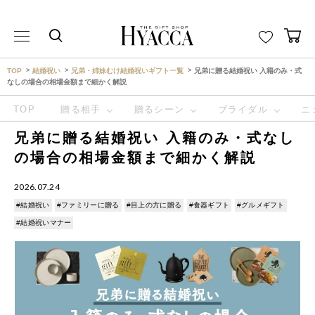
THE GIFT SHOP HYACCA （ヒャッカ） ｜HYACCA
TOP
結婚祝い
兄弟・姉妹むけ結婚祝いギフト一覧
兄弟に贈る結婚祝い 入籍のみ・式
なしの場合の相場金額まで細かく解説
TOP
贈る相手
贈るシーン
ブライダル
ニ
兄弟に贈る結婚祝い 入籍のみ・式なし
の場合の相場金額まで細かく解説
2026.07.24
#結婚祝い
#ファミリーに贈る
#目上の方に贈る
#食器ギフト
#グルメギフト
#結婚祝いマナー