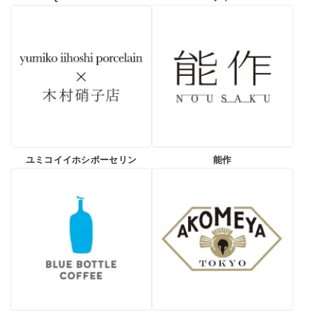
ユミコイイホシポーセリン
能作