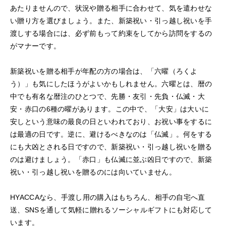
あたりませんので、状況や贈る相手に合わせて、気を遣わせな
い贈り方を選びましょう。また、新築祝い・引っ越し祝いを手
渡しする場合には、必ず前もって約束をしてから訪問をするの
がマナーです。
新築祝いを贈る相手が年配の方の場合は、「六曜（ろくよ
う）」も気にしたほうがよいかもしれません。六曜とは、暦の
中でも有名な暦注のひとつで、先勝・友引・先負・仏滅・大
安・赤口の6種の曜があります。この中で、「大安」は大いに
安しという意味の最良の日といわれており、お祝い事をするに
は最適の日です。逆に、避けるべきなのは「仏滅」。何をする
にも大凶とされる日ですので、新築祝い・引っ越し祝いを贈る
のは避けましょう。「赤口」も仏滅に並ぶ凶日ですので、新築
祝い・引っ越し祝いを贈るのには向いていません。
HYACCAなら、手渡し用の購入はもちろん、相手の自宅へ直
送、SNSを通して気軽に贈れるソーシャルギフトにも対応して
います。