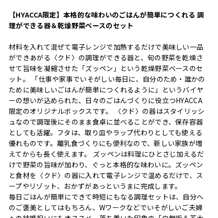
【HYACCA限定】本格的な味わいのごはんが簡単につくれる 調
理ができる器＆乾燥野菜ベースのセット
材料を入れて混ぜて電子レンジで加熱するだけで美味しい一品
ができあがる〈クド〉の調理ができる器と、旬の野菜を乾燥さ
せて旨味を凝縮させた「ズッペン」という乾燥野菜ベースのセ
ット。 「仕事や家事でいそがしい毎日に、自分のため・誰かの
ために美味しいごはんが簡単につくれるように」というバイヤ
ーの想いが込められた、日々のごはんづくりに役立つHYACCA
限定のオリジナルボックスです。 〈クド〉の器はスタイリッシ
ュなので調理後にそのまま食卓に並べることができ、保存容器
としても活躍。フタは、取り皿やラップ代わりとしても使える
優れものです。離乳食づくりにも便利なので、新しい家族が増
えてからも長く使えます。 ズッペンは料理にひとさじ加えるだ
けで野菜の旨味が加わり、ぐっと本格的な味わいに。ズッペン
と食材を〈クド〉の器に入れて電子レンジで温めるだけで、ス
ープやリゾット、おかずがあっというまに完成します。
毎日ごはんが簡単にできて時短にもなる調理セットは、自分へ
のご褒美としてはもちろん、Wワークなどでいそがしいご夫婦
への結婚祝いにもオススメ。落ち着いた印象の「白無垢＆茶大