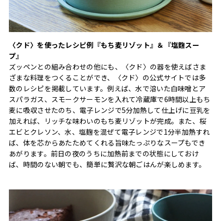
〈クド〉を使ったレシピ例『もち麦リゾット』＆『塩麴スー
プ』
ズッペンとの組み合わせの他にも、〈クド〉の器を使えばさま
ざまな料理をつくることができ、〈クド〉の公式サイトでは多
数のレシピを掲載しています。例えば、水で溶いた白味噌とア
スパラガス、スモークサーモンを入れて冷蔵庫で6時間以上もち
麦に吸収させたのち、電子レンジで5分加熱して仕上げに豆乳を
加えれば、リッチな味わいのもち麦リゾットが完成。また、桜
エビとクレソン、水、塩麹を混ぜて電子レンジで1分半加熱すれ
ば、体を芯からあたためてくれる旨味たっぷりなスープもでき
あがります。前日の夜のうちに加熱前までの状態にしておけ
ば、時間のない朝でも、簡単に贅沢な朝ごはんが楽しめます。