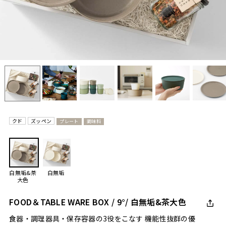
クド
ズッペン
プレート
調味料
白無垢&茶
白無垢
大色
FOOD＆TABLE WARE BOX / 9°/ 白無垢&茶大色
食器・調理器具・保存容器の3役をこなす 機能性抜群の優