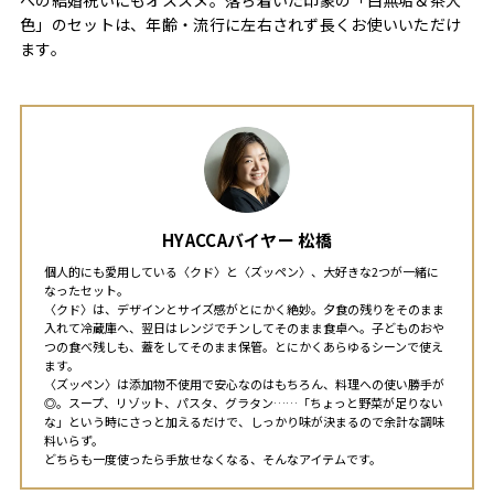
色」のセットは、年齢・流行に左右されず長くお使いいただけ
ます。
HYACCAバイヤー 松橋
個人的にも愛用している〈クド〉と〈ズッペン〉、大好きな2つが一緒に
なったセット。
〈クド〉は、デザインとサイズ感がとにかく絶妙。夕食の残りをそのまま
入れて冷蔵庫へ、翌日はレンジでチンしてそのまま食卓へ。子どものおや
つの食べ残しも、蓋をしてそのまま保管。とにかくあらゆるシーンで使え
ます。
〈ズッペン〉は添加物不使用で安心なのはもちろん、料理への使い勝手が
◎。スープ、リゾット、パスタ、グラタン……「ちょっと野菜が足りない
な」という時にさっと加えるだけで、しっかり味が決まるので余計な調味
料いらず。
どちらも一度使ったら手放せなくなる、そんなアイテムです。