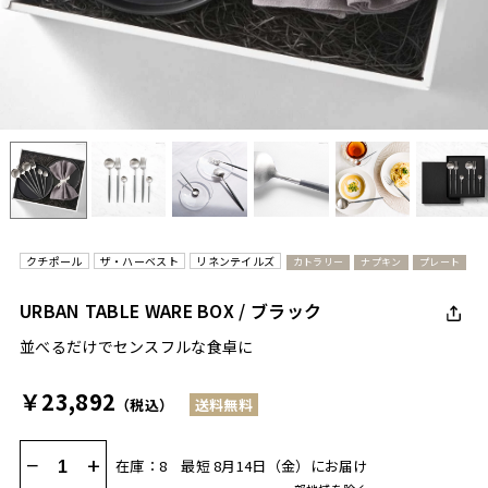
クチポール
ザ・ハーベスト
リネンテイルズ
カトラリー
ナプキン
プレート
URBAN TABLE WARE BOX / ブラック
並べるだけでセンスフルな食卓に
￥23,892
（税込）
送料無料
−
+
在庫：8
最短 8月14日（金）にお届け