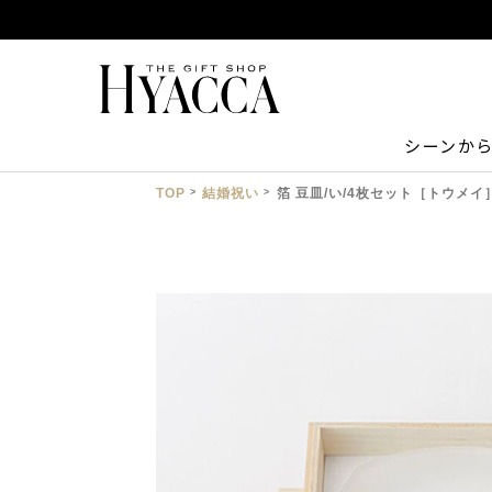
シーンか
TOP
結婚祝い
箔 豆皿/い/4枚セット［トウメイ