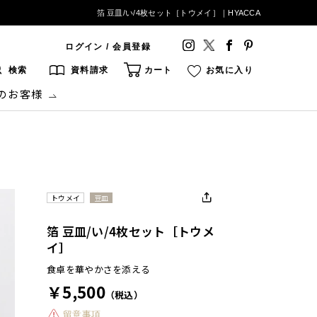
箔 豆皿/い/4枚セット［トウメイ］｜HYACCA
ログイン / 会員登録
検索
資料請求
カート
お気に入り
のお客様
トウメイ
豆皿
箔 豆皿/い/4枚セット［トウメ
イ］
食卓を華やかさを添える
￥5,500
（税込）
留意事項