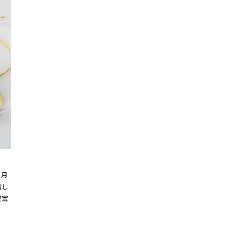
正月
出し
重宝