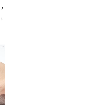
メリ
ー
柔ら