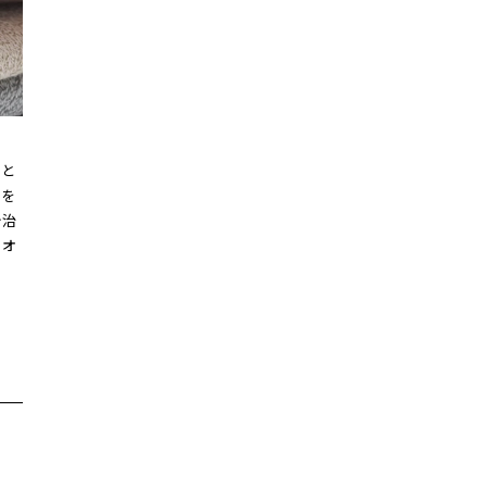
こと
いを
今治
タオ