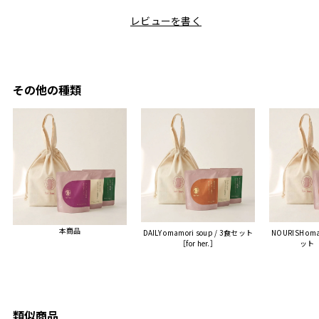
しい説
た友人にぴったりなカラー
として食卓に出せるのも便
レビューを書く
も親切
と大好きなカレーのセット
利です。洗い物も減って一
夫婦ふ
があったのでこちら購入さ
石二鳥です笑
ークが
せていただきました。
メッセージカードで姉から
休憩時
友人に送った際、ご夫婦ど
のメッセージに少しうるっ
のが楽
ちらも大変気に入ったと写
ときてしまいました。姉の
その他の種類
セット
真付きで喜びの連絡をもら
センスが光るプレゼント
ヒーも
った時は、HYACCAギフト
で、いい思い出になりまし
す。
を選んでよかったし他の友
た。
人にもお勧めしたいと感じ
ました。
また、こちら不注意でメー
ルアドレスを誤って入力し
登録してログインできなく
本商品
DAILY omamori soup / 3食セット
NOURISH oma
困った際にも、迅速に回答
［for her.］
ット［f
連絡があり大変助かりまし
た。
ありがとうございます。
またぜひ利用させていただ
ければと思います。
類似商品