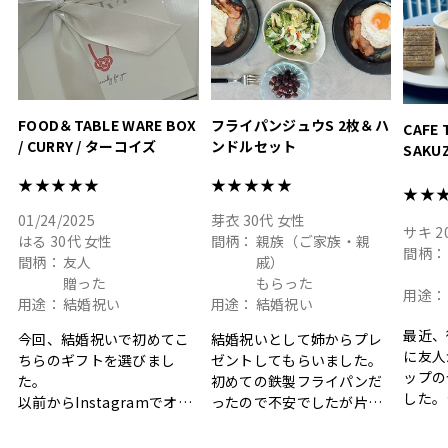
結婚祝
色イン
FOOD＆TABLE WARE BOX
フライパンジュウS 2枚＆ハ
CAFE 
/ CURRY / ターコイズ
ンドルセット
SAKU
ト
★★★★★
★★★★★
★★
01/24/2025
芽衣
30代
女性
サキ
2
はる
30代
女性
間柄：
親族（ご家族・親
間柄：
間柄：
友人
戚）
贈った
もらった
用途：
用途：
結婚祝い
用途：
結婚祝い
最近、
今回、結婚祝いで初めてこ
結婚祝いとして姉からプレ
に友人
ちらのギフトを選びまし
ゼントしてもらいました。
ップの
た。
初めての鉄製フライパンだ
した。
以前からInstagramでオシ
ったので不安でしたが片手
ボック
ャレなギフトセットだなと
で操作できて使い勝手が良
て、カ
目にしており、先日入籍し
く、調理後にそのままお皿