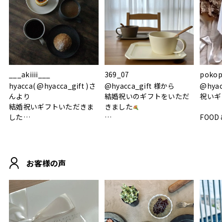
___akiiii___
369_07
pokop
hyacca( @hyacca_gift )さ
@hyacca_gift 様から
@hya
んより
結婚祝いのギフトをいただ
祝いギ
結婚祝いギフトいただきま
きました
した
FOOD
.
シンプルで朝のパンタイム
/ 9°/
MOHEIM CUP BOX / サンド
にぴったり
ホワイト＆ブラック
柔らかい手触りで使い心地
白無垢
.
も◎
に入り
お客様の声
おうちカフェもお洒落にな
って嬉しい𖠚 ⡱
素敵なギフトを
真っ白
.
ありがとうございました
いいの
#hyacca #結婚祝い
#hyacca #結婚祝い
#結婚祝
#お祝い #プレゼント
淡色女