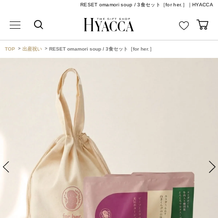
RESET omamori soup / 3食セット［for her.］｜HYACCA
TOP
出産祝い
RESET omamori soup / 3食セット［for her.］