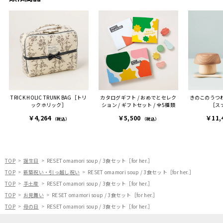
TRICK HOLIC TRUNK BAG［トリ
カタログギフト / おめでとセレク
きのこのうつ
ックホリック］
ション / ギフトセット / 全5種類
［ス
￥4,264
￥5,500
￥11,
（税込）
（税込）
TOP
誕生日
RESET omamori soup / 3食セット［for her.］
TOP
新築祝い・引っ越し祝い
RESET omamori soup / 3食セット［for her.］
TOP
手土産
RESET omamori soup / 3食セット［for her.］
TOP
お見舞い
RESET omamori soup / 3食セット［for her.］
TOP
母の日
RESET omamori soup / 3食セット［for her.］