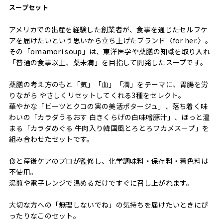
スープセット
アメリカでの出産を経験した創業者が、食事を通じたセルフケ
アを届けたいという思いから立ち上げたブランド〈for her.〉。
その「omamori soup」は、東洋医学や薬膳の知識を取り入れ
「普通の食事以上、薬未満」を目指して開発したスープです。
薬膳の考え方のもと「気」「血」「潤」をテーマに、胃腸を労
りながら やさしくリセットしてくれる3種をセレクト。
華やかな「ビーツとクコの実の美活ポタージュ」、落ち着く味
わいの「カラダうるおす 白きくらげの白味噌豚汁」、ほっと温
まる「カラダめぐる 牛肉入り韓国風とろとろワカメスープ」を
組み合わせたセットです。
食と産後ケアのプロが監修し、化学調味料・保存料・着色料は
不使用。
湯煎や電子レンジで温めるだけですぐに召し上がれます。
大切な方への「無理しないでね」の気持ちを届けたいときにぴ
ったりなこのセット。