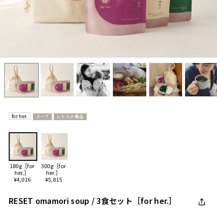
for her.
スープ
レトルト食品
180g［for
300g［for
her.］
her.］
¥4,016
¥5,815
RESET omamori soup / 3食セット［for her.］