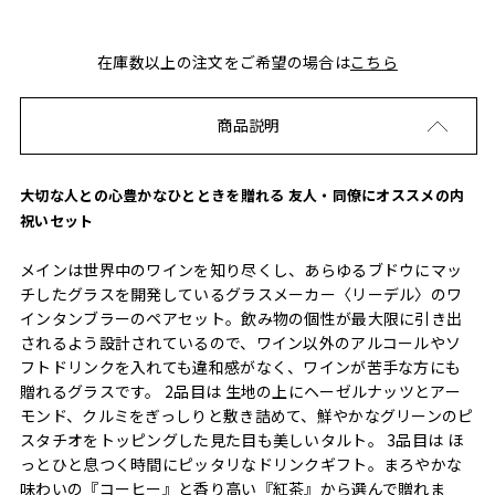
在庫数以上の注文をご希望の場合は
こちら
商品説明
大切な人との心豊かなひとときを贈れる 友人・同僚にオススメの内
祝いセット
メインは世界中のワインを知り尽くし、あらゆるブドウにマッ
チしたグラスを開発しているグラスメーカー〈リーデル〉のワ
インタンブラーのペアセット。飲み物の個性が最大限に引き出
されるよう設計されているので、ワイン以外のアルコールやソ
フトドリンクを入れても違和感がなく、ワインが苦手な方にも
贈れるグラスです。 2品目は 生地の上にヘーゼルナッツとアー
モンド、クルミをぎっしりと敷き詰めて、鮮やかなグリーンのピ
スタチオをトッピングした見た目も美しいタルト。 3品目は ほ
っとひと息つく時間にピッタリなドリンクギフト。まろやかな
味わいの『コーヒー』と香り高い『紅茶』から選んで贈れま