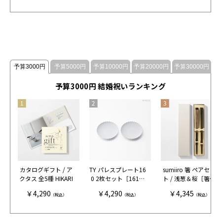
ュ［イイホシユミコ
×木村硝子店］
予算3000円
予算5000円
予算10000円
予算20000円
予算30000円
予算3000円 結婚祝いランキング
カタログギフト / ア
TY パレスプレート16
sumiiro 箸 ペアセッ
クタス 全5種 HIKARI
0 2枚セット［1616/
ト / 浅葱＆桜［箸蔵
アリタジャパン］
まつかん］
￥4,290
￥4,290
￥4,345
（税込）
（税込）
（税込）