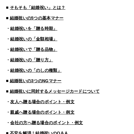
■
そもそも「結婚祝い」とは？
■
結婚祝いの5つの基本マナー
・
結婚祝いを「贈る時期」
・
結婚祝いの「金額相場」
・
結婚祝いで「贈る品物」
・
結婚祝いの「贈り方」
・
結婚祝いの「のしの種類」
■
結婚祝いの3つのNGマナー
■
結婚祝いに同封するメッセージカードについて
・
友人へ贈る場合のポイント・例文
・
親戚へ贈る場合のポイント・例文
・
会社の方へ贈る場合のポイント・例文
■
不安を解消！結婚祝いのQ＆A