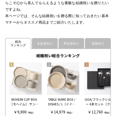
らこそ心から喜んでもらえるような素敵な結婚祝いを贈りたい
ですよね。
本ページでは、そんな結婚祝いを贈る際に知っておきたい基本
マナーからオススメ商品までご紹介いたします。
総合
女友達向け
男友達向け
親族向け
ランキング
結婚祝い総合ランキング
MOHEIM CUP BOX
TABLE WARE BOX /
GOA/ブラックシルバ
［モヘイム］ サンド
DISHES / L［イイホ
ー 6本セット［クチ
ホワイト＆グレー
シユミコ×木村硝子
ポール］
￥9,900
￥14,979
￥12,760
［モヘイム］
（税込）
店］ グレー＆ベージ
（税込）
（税込）