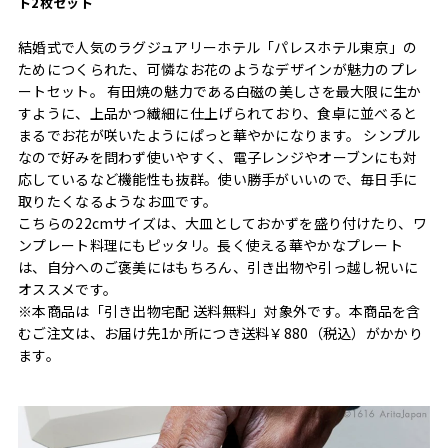
ト2枚セット
結婚式で人気のラグジュアリーホテル「パレスホテル東京」の
ためにつくられた、可憐なお花のようなデザインが魅力のプレ
ートセット。 有田焼の魅力である白磁の美しさを最大限に生か
すように、上品かつ繊細に仕上げられており、食卓に並べると
まるでお花が咲いたようにぱっと華やかになります。 シンプル
なので好みを問わず使いやすく、電子レンジやオーブンにも対
応しているなど機能性も抜群。使い勝手がいいので、毎日手に
取りたくなるようなお皿です。
こちらの22cmサイズは、大皿としておかずを盛り付けたり、ワ
ンプレート料理にもピッタリ。長く使える華やかなプレート
は、自分へのご褒美にはもちろん、引き出物や引っ越し祝いに
オススメです。
※本商品は「引き出物宅配 送料無料」対象外です。本商品を含
むご注文は、お届け先1か所につき送料￥880（税込）がかかり
ます。