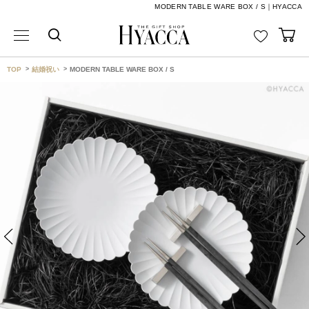
MODERN TABLE WARE BOX / S｜HYACCA
TOP
結婚祝い
MODERN TABLE WARE BOX / S