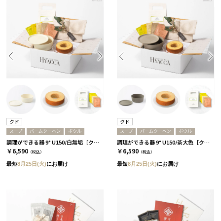
クド
クド
スープ
バームクーヘン
ボウル
スープ
バームクーヘン
ボウル
調理ができる器 9° U150/白無垢［クド］+バームクーヘン+スープ
調理ができる器 9° U150/茶大色［クド］+バームクーヘン+スープ
￥6,590
￥6,590
（税込）
（税込）
最短
8月25日(火)
にお届け
最短
8月25日(火)
にお届け