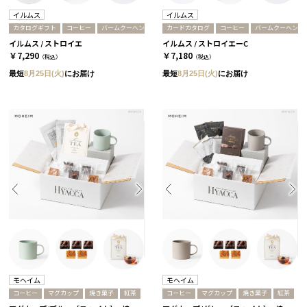
イルムス
イルムス
カタログギフト
コーヒー
バームクーヘン
カードカタログ
コーヒー
バームクーヘン
イルムス / ストロイエ
イルムス / ストロイエーC
￥7,290
￥7,180
（税込）
（税込）
最短
8月25日(火)
にお届け
最短
8月25日(火)
にお届け
モヘイム
モヘイム
コーヒー
マグカップ
焼き菓子
紅茶
コーヒー
マグカップ
焼き菓子
紅茶