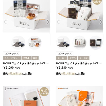
コンテックス
コンテックス
スイーツセット
タオル
紅茶
コーヒー
タオル
ラーメン
MOKU フェイスタオル 3枚セット/スタンダード［コンテックス］+紅茶&スイーツセット
MOKU フェイスタオル 3枚セット/スタンダード［コンテックス］+ラーメン+コーヒー
￥5,090
￥5,780
（税込）
（税込）
最短
8月25日(火)
にお届け
最短
8月14日(金)
にお届け