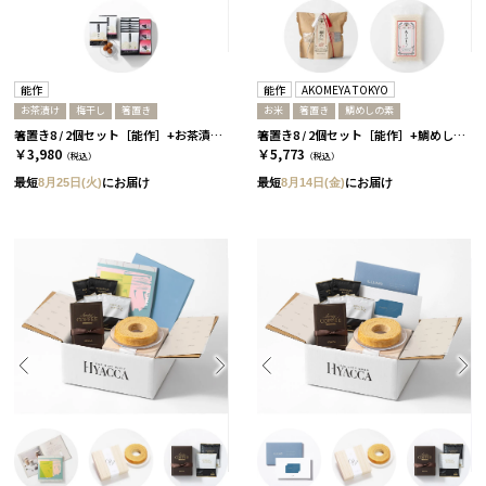
能作
能作
AKOMEYA TOKYO
お茶漬け
梅干し
箸置き
お米
箸置き
鯛めしの素
箸置き8 / 2個セット［能作］+お茶漬け＆梅干しセット
箸置き8 / 2個セット［能作］+鯛めし+ありがとう米
￥3,980
￥5,773
（税込）
（税込）
最短
8月25日(火)
にお届け
最短
8月14日(金)
にお届け