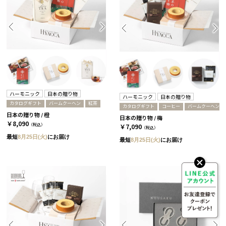
ハーモニック
日本の贈り物
ハーモニック
日本の贈り物
カタログギフト
バームクーヘン
紅茶
カタログギフト
コーヒー
バームクーヘン
日本の贈り物 / 橙
日本の贈り物 / 梅
￥8,090
（税込）
￥7,090
（税込）
最短
8月25日(火)
にお届け
最短
8月25日(火)
にお届け