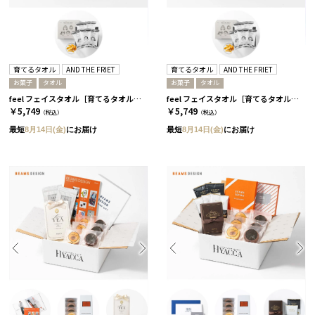
育てるタオル
AND THE FRIET
育てるタオル
AND THE FRIET
お菓子
タオル
お菓子
タオル
feel フェイスタオル［育てるタオル］+ドライフリット ギフトボックスミニ5個［アンドザフリット］/ ムーングレージュ
feel フェイスタオル［育てるタオル］+ドライフリット ギフトボックスミニ5個［アンドザフリット］/ チャコール
￥5,749
￥5,749
（税込）
（税込）
最短
8月14日(金)
にお届け
最短
8月14日(金)
にお届け