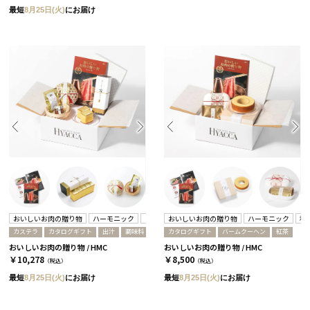
最短
8月25日(火)
にお届け
おいしいお肉の贈り物
ハーモニック
まめや金澤萬久
おいしいお肉の贈り物
ハーモニック
秋
カステラ
カタログギフト
出汁
調味料
カタログギフト
バームクーヘン
紅茶
おいしいお肉の贈り物 / HMC
おいしいお肉の贈り物 / HMC
￥10,278
￥8,500
（税込）
（税込）
最短
8月25日(火)
にお届け
最短
8月25日(火)
にお届け