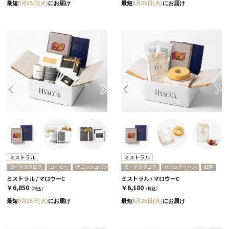
最短
8月25日(火)
にお届け
最短
8月25日(火)
にお届け
ミストラル
ミストラル
カードカタログ
コーヒー
デニッシュパン
カードカタログ
バームクーヘン
紅茶
ミストラル / マロウーC
ミストラル / マロウーC
￥6,850
￥6,180
（税込）
（税込）
最短
8月25日(火)
にお届け
最短
8月25日(火)
にお届け