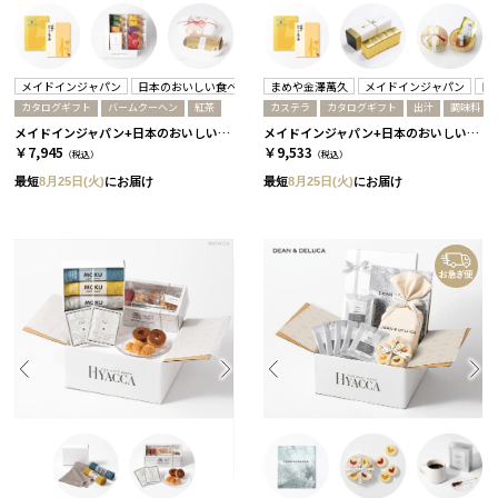
メイドインジャパン
日本のおいしい食べ物
まめや金澤萬久
メイドインジャパン
日
カタログギフト
バームクーヘン
紅茶
カステラ
カタログギフト
出汁
調味料
メイドインジャパン+日本のおいしい食べ物 / MJ6+橙
メイドインジャパン+日本のおいしい食べ物 / MJ6+橙 2冊セット
￥7,945
￥9,533
（税込）
（税込）
最短
8月25日(火)
にお届け
最短
8月25日(火)
にお届け