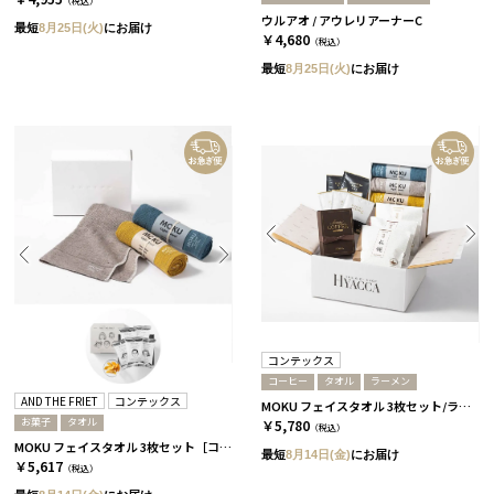
（税込）
ウルアオ / アウレリアーナーC
最短
8月25日(火)
にお届け
￥4,680
（税込）
最短
8月25日(火)
にお届け
コンテックス
コーヒー
タオル
ラーメン
AND THE FRIET
コンテックス
MOKU フェイスタオル 3枚セット/ライト［コンテックス］+ラーメン+コーヒー
お菓子
タオル
￥5,780
（税込）
MOKU フェイスタオル 3枚セット［コンテックス］+ドライフリット ギフトボックスミニ5個［アンドザフリット］/ ライト
最短
8月14日(金)
にお届け
￥5,617
（税込）