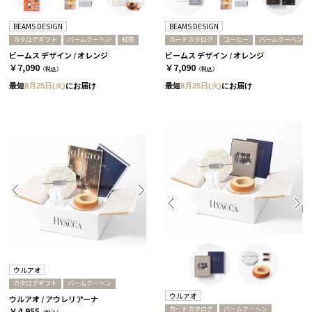
BEAMS DESIGN
BEAMS DESIGN
カタログギフト
バームクーヘン
紅茶
カードカタログ
コーヒー
バームクーヘン
ビームス デザイン / オレンジ
ビームス デザイン / オレンジ
￥7,090
￥7,090
（税込）
（税込）
最短
8月25日(火)
にお届け
最短
8月25日(火)
にお届け
ウルアオ
カタログギフト
バームクーヘン
ウルアオ
ウルアオ / アウレリアーナ
カードカタログ
バームクーヘン
￥4,955