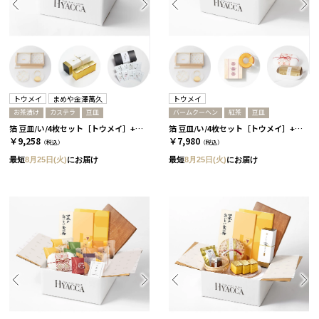
トウメイ
まめや金澤萬久
トウメイ
お茶漬け
カステラ
豆皿
バームクーヘン
紅茶
豆皿
箔 豆皿/い/4枚セット［トウメイ］+カステラ+お茶漬け
箔 豆皿/い/4枚セット［トウメイ］+バームクーヘン+紅茶
￥9,258
￥7,980
（税込）
（税込）
最短
8月25日(火)
にお届け
最短
8月25日(火)
にお届け