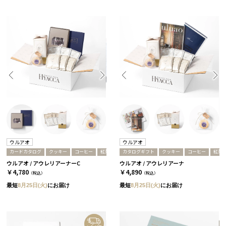
ウルアオ
ウルアオ
カードカタログ
クッキー
コーヒー
紅茶
カタログギフト
クッキー
コーヒー
紅茶
ウルアオ / アウレリアーナーC
ウルアオ / アウレリアーナ
￥4,780
￥4,890
（税込）
（税込）
最短
8月25日(火)
にお届け
最短
8月25日(火)
にお届け