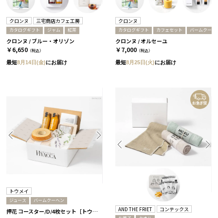
クロンヌ
三宅商店カフェ工房
クロンヌ
カタログギフト
ジャム
紅茶
カタログギフト
カフェセット
バームクーヘ
クロンヌ / ブルー・オリゾン
クロンヌ / オルセーユ
￥6,650
￥7,000
（税込）
（税込）
最短
8月14日(金)
にお届け
最短
8月25日(火)
にお届け
トウメイ
ジュース
バームクーヘン
AND THE FRIET
コンテックス
押花 コースター/D/4枚セット［トウメイ］］+バームクーヘン+ジュース