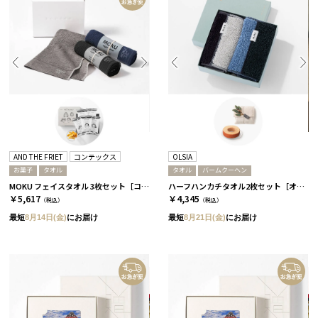
AND THE FRIET
コンテックス
OLSIA
お菓子
タオル
タオル
バームクーヘン
MOKU フェイスタオル 3枚セット［コンテックス］+ドライフリット ギフトボックスミニ5個［アンドザフリット］/ スタンダード
ハーフハンカチタオル2枚セット［オルシア］+バームクーヘン / ブルー＆ブラック
￥5,617
￥4,345
（税込）
（税込）
最短
8月14日(金)
にお届け
最短
8月21日(金)
にお届け