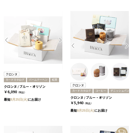
クロンヌ
カードカタログ
バームクーヘン
紅茶
クロンヌ
クロンヌ / ブルー・オリゾン
カードカタログ
コーヒー
デニッシュパン
￥6,090
（税込）
クロンヌ / ブルー・オリゾン
最短
8月25日(火)
にお届け
￥5,940
（税込）
最短
8月25日(火)
にお届け