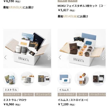
お菓子
タオル
￥6,590
（税込）
MOKU フェイスタオル 3枚セット［コンテックス］+ドライフリット ギフトボックスミニ5個［アンドザフリット］/ ペール
最短
8月25日(火)
にお届け
￥5,617
（税込）
最短
8月14日(金)
にお届け
ミストラル
イルムス
カタログギフト
コーヒー
デニッシュパン
カードカタログ
コーヒー
バームクーヘン
ミストラル / マロウ
イルムス / ストロイエーC
￥6,960
￥7,180
（税込）
（税込）