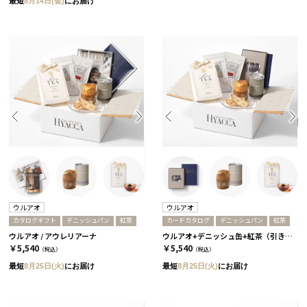
最短
8月14日(金)
にお届け
ウルアオ
ウルアオ
カタログギフト
デニッシュパン
紅茶
カードカタログ
デニッシュパン
紅茶
ウルアオ / アウレリアーナ
ウルアオ+デニッシュ缶+紅茶（引き出物宅配セット） / アウレリアーナーC
￥5,540
￥5,540
（税込）
（税込）
最短
8月25日(火)
にお届け
最短
8月25日(火)
にお届け