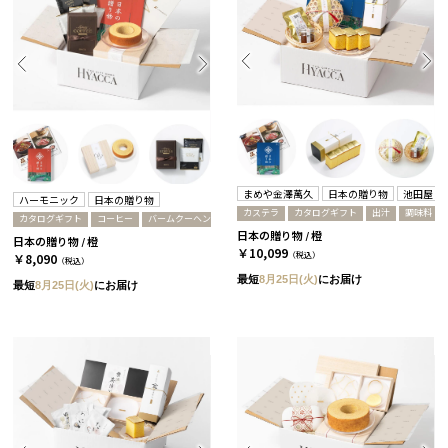
まめや金澤萬久
日本の贈り物
池田屋
ハーモニック
日本の贈り物
カステラ
カタログギフト
出汁
調味料
カタログギフト
コーヒー
バームクーヘン
日本の贈り物 / 橙
日本の贈り物 / 橙
￥10,099
（税込）
￥8,090
（税込）
最短
8月25日(火)
にお届け
最短
8月25日(火)
にお届け