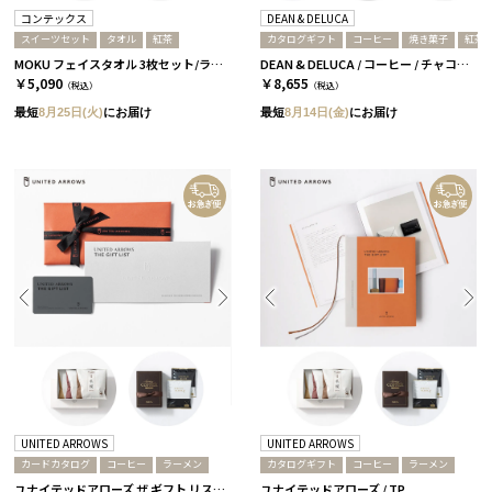
コンテックス
DEAN & DELUCA
スイーツセット
タオル
紅茶
カタログギフト
コーヒー
焼き菓子
紅茶
MOKU フェイスタオル 3枚セット/ライト［コンテックス］+紅茶&スイーツセット
DEAN & DELUCA / コーヒー / チャコール
￥5,090
￥8,655
（税込）
（税込）
最短
8月25日(火)
にお届け
最短
8月14日(金)
にお届け
UNITED ARROWS
UNITED ARROWS
カードカタログ
コーヒー
ラーメン
カタログギフト
コーヒー
ラーメン
ユナイテッドアローズ ザ ギフト リスト / TP-CARD
ユナイテッドアローズ / TP