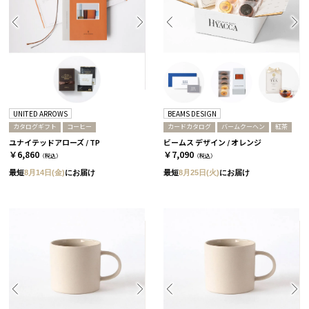
UNITED ARROWS
BEAMS DESIGN
カタログギフト
コーヒー
カードカタログ
バームクーヘン
紅茶
ユナイテッドアローズ / TP
ビームス デザイン / オレンジ
￥6,860
￥7,090
（税込）
（税込）
最短
8月14日(金)
にお届け
最短
8月25日(火)
にお届け