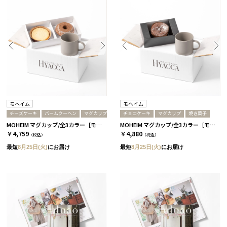
モヘイム
モヘイム
チーズケーキ
バームクーヘン
マグカップ
チョコケーキ
マグカップ
焼き菓子
MOHEIM マグカップ/全3カラー［モヘイム］+バームクーヘン＆チーズケーキ グレー
MOHEIM マグカップ/全3カラー［モヘイム］+濃厚フォンダンショコラ グレー
￥4,759
￥4,880
（税込）
（税込）
最短
8月25日(火)
にお届け
最短
8月25日(火)
にお届け