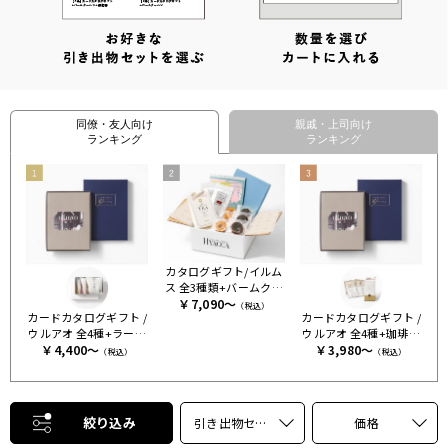
同僚・友人向け
親戚・上司向け
ランキング
ランキング
カタログギフト/イルム
ス 全3種類+バームクー
￥7,090～
ヘンセット+紅茶
（税込）
カードカタログギフト /
カードカタログギフト /
ウルアオ 全4種+ラーメ
ウルアオ 全4種+珈琲＆
￥4,400～
ン
￥3,980～
紅茶セット
（税込）
（税込）
絞り込み
引き出物セット｜宅配
価格