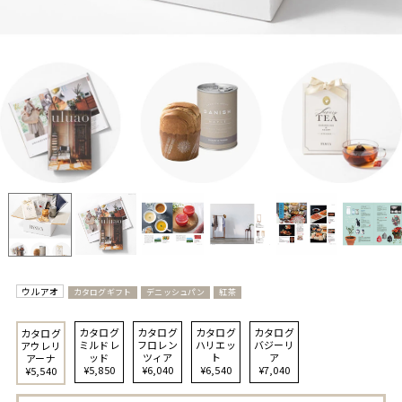
ウルアオ
カタログギフト
デニッシュパン
紅茶
カタログ
カタログ
カタログ
カタログ
カタログ
ミルドレ
フロレン
ハリエッ
バジーリ
アウレリ
ッド
ツィア
ト
ア
アーナ
¥5,850
¥6,040
¥6,540
¥7,040
¥5,540