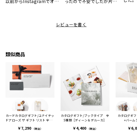
した。
以前からInstagramでオシ
ったので不安でしたが片手
ボック
ャレなギフトセットだなと
で操作できて使い勝手が良
て、カ
目にしており、先日入籍し
く、調理後にそのままお皿
しい説
た友人にぴったりなカラー
として食卓に出せるのも便
レビューを書く
も親切
と大好きなカレーのセット
利です。洗い物も減って一
夫婦ふ
があったのでこちら購入さ
石二鳥です笑
ークが
せていただきました。
メッセージカードで姉から
休憩時
友人に送った際、ご夫婦ど
のメッセージに少しうるっ
のが楽
ちらも大変気に入ったと写
ときてしまいました。姉の
類似商品
セット
真付きで喜びの連絡をもら
センスが光るプレゼント
ヒーも
った時は、HYACCAギフト
で、いい思い出になりまし
す。
を選んでよかったし他の友
た。
人にもお勧めしたいと感じ
ました。
また、こちら不注意でメー
ルアドレスを誤って入力し
登録してログインできなく
カードカタログギフト/ユナイテッ
カタログギフト/ブックタイプ 全
カタログギフ
困った際にも、迅速に回答
ドアローズ ザ ギフト リスト 全3種
5種類［ディーン＆デルーカ］
+バーム
連絡があり大変助かりまし
+バームクーヘンセット+紅茶
￥7,290
￥4,400
￥6,
た。
（税込）
（税込）
ありがとうございます。