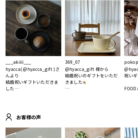
___akiiii___
369_07
pokop
hyacca( @hyacca_gift )さ
@hyacca_gift 様から
@hya
んより
結婚祝いのギフトをいただ
祝いギ
結婚祝いギフトいただきま
きました
した
FOOD
.
シンプルで朝のパンタイム
/ 9°/
MOHEIM CUP BOX / サンド
にぴったり
ホワイト＆ブラック
柔らかい手触りで使い心地
白無垢
.
も◎
に入り
お客様の声
おうちカフェもお洒落にな
って嬉しい𖠚 ⡱
素敵なギフトを
真っ白
.
ありがとうございました
いいの