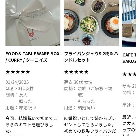
#hyacca #結婚祝い
#hyacca #結婚祝い
#結婚祝
#お祝い #プレゼント
淡色女
結婚祝
色イン
FOOD＆TABLE WARE BOX
フライパンジュウS 2枚＆ハ
CAFE 
/ CURRY / ターコイズ
ンドルセット
SAKU
ト
★★★★★
★★★★★
★★
01/24/2025
芽衣
30代
女性
サキ
2
はる
30代
女性
間柄：
親族（ご家族・親
間柄：
間柄：
友人
戚）
贈った
もらった
用途：
用途：
結婚祝い
用途：
結婚祝い
最近、
今回、結婚祝いで初めてこ
結婚祝いとして姉からプレ
に友人
ちらのギフトを選びまし
ゼントしてもらいました。
ップの
た。
初めての鉄製フライパンだ