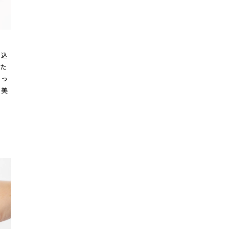
り込
た
ほっ
る美