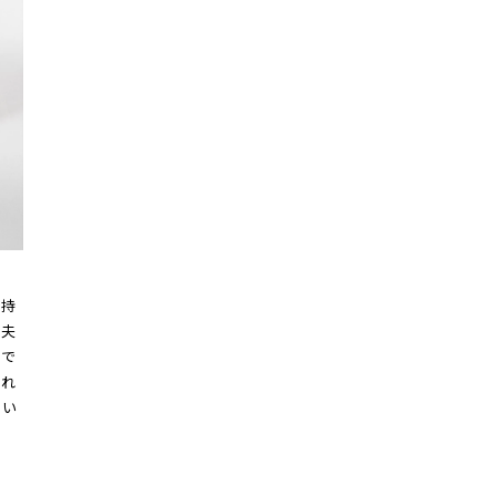
を持
丈夫
中で
優れ
しい