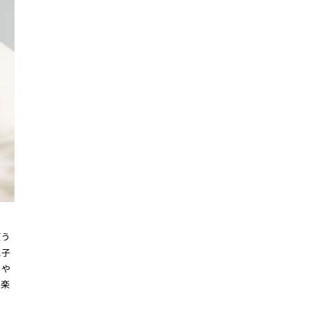
使う
電子
いや
を楽
れ