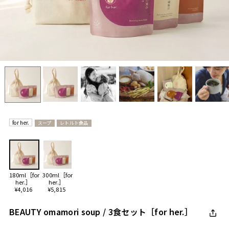
for her.
スープ
レトルト食品
180ml［for
300ml［for
her.］
her.］
¥4,016
¥5,815
BEAUTY omamori soup / 3食セット［for her.］