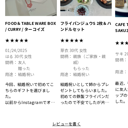
FOOD＆TABLE WARE BOX
フライパンジュウS 2枚＆ハ
CAFE 
/ CURRY / ターコイズ
ンドルセット
SAKU
ト
★★★★★
★★★★★
★★
01/24/2025
芽衣
30代
女性
サキ
2
はる
30代
女性
間柄：
親族（ご家族・親
間柄：
間柄：
友人
戚）
贈った
もらった
用途：
用途：
結婚祝い
用途：
結婚祝い
最近、
今回、結婚祝いで初めてこ
結婚祝いとして姉からプレ
に友人
ちらのギフトを選びまし
ゼントしてもらいました。
ップの
た。
初めての鉄製フライパンだ
した。
以前からInstagramでオシ
ったので不安でしたが片手
ボック
ャレなギフトセットだなと
で操作できて使い勝手が良
て、カ
目にしており、先日入籍し
く、調理後にそのままお皿
しい説
た友人にぴったりなカラー
として食卓に出せるのも便
レビューを書く
も親切
と大好きなカレーのセット
利です。洗い物も減って一