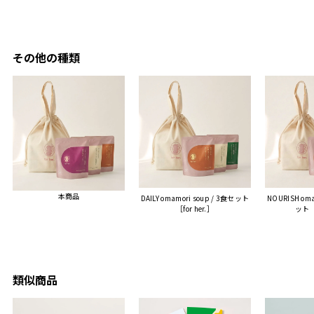
夫婦ふ
があったのでこちら購入さ
石二鳥です笑
ークが
せていただきました。
メッセージカードで姉から
休憩時
友人に送った際、ご夫婦ど
のメッセージに少しうるっ
のが楽
ちらも大変気に入ったと写
ときてしまいました。姉の
その他の種類
セット
真付きで喜びの連絡をもら
センスが光るプレゼント
ヒーも
った時は、HYACCAギフト
で、いい思い出になりまし
す。
を選んでよかったし他の友
た。
人にもお勧めしたいと感じ
ました。
また、こちら不注意でメー
ルアドレスを誤って入力し
登録してログインできなく
本商品
DAILY omamori soup / 3食セット
NOURISH oma
困った際にも、迅速に回答
［for her.］
ット［f
連絡があり大変助かりまし
た。
ありがとうございます。
またぜひ利用させていただ
ければと思います。
類似商品