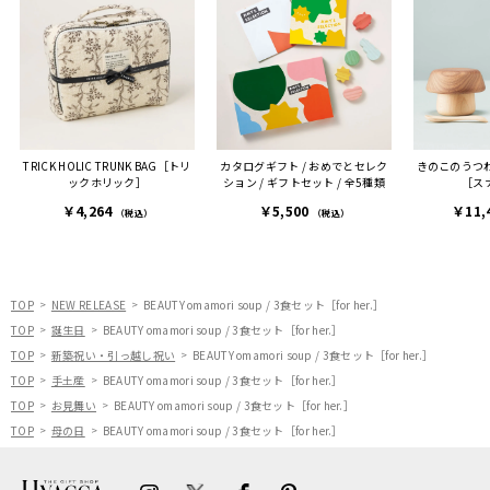
TRICK HOLIC TRUNK BAG［トリ
カタログギフト / おめでとセレク
きのこのうつ
ックホリック］
ション / ギフトセット / 全5種類
［ス
￥4,264
￥5,500
￥11,
（税込）
（税込）
TOP
NEW RELEASE
BEAUTY omamori soup / 3食セット［for her.］
TOP
誕生日
BEAUTY omamori soup / 3食セット［for her.］
TOP
新築祝い・引っ越し祝い
BEAUTY omamori soup / 3食セット［for her.］
TOP
手土産
BEAUTY omamori soup / 3食セット［for her.］
TOP
お見舞い
BEAUTY omamori soup / 3食セット［for her.］
TOP
母の日
BEAUTY omamori soup / 3食セット［for her.］