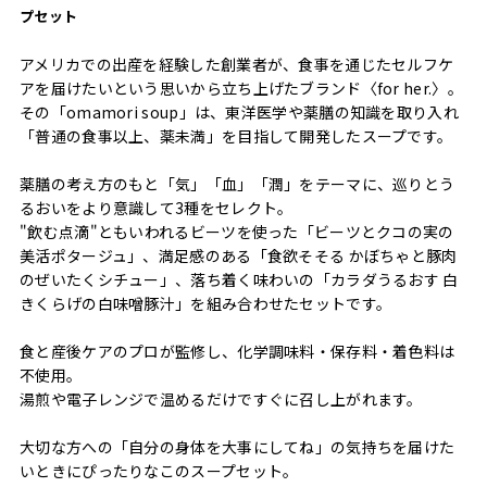
プセット
アメリカでの出産を経験した創業者が、食事を通じたセルフケ
アを届けたいという思いから立ち上げたブランド〈for her.〉。
その「omamori soup」は、東洋医学や薬膳の知識を取り入れ
「普通の食事以上、薬未満」を目指して開発したスープです。
薬膳の考え方のもと「気」「血」「潤」をテーマに、巡りとう
るおいをより意識して3種をセレクト。
"飲む点滴"ともいわれるビーツを使った「ビーツとクコの実の
美活ポタージュ」、満足感のある「食欲そそる かぼちゃと豚肉
のぜいたくシチュー」、落ち着く味わいの「カラダうるおす 白
きくらげの白味噌豚汁」を組み合わせたセットです。
食と産後ケアのプロが監修し、化学調味料・保存料・着色料は
不使用。
湯煎や電子レンジで温めるだけですぐに召し上がれます。
大切な方への「自分の身体を大事にしてね」の気持ちを届けた
いときにぴったりなこのスープセット。