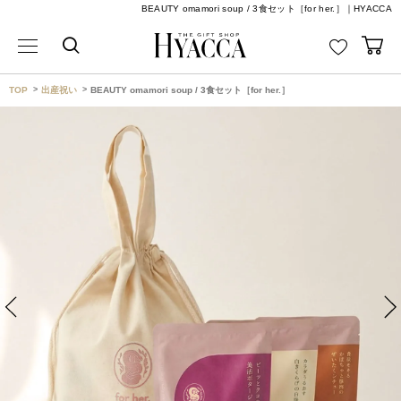
BEAUTY omamori soup / 3食セット［for her.］｜HYACCA
TOP
出産祝い
BEAUTY omamori soup / 3食セット［for her.］