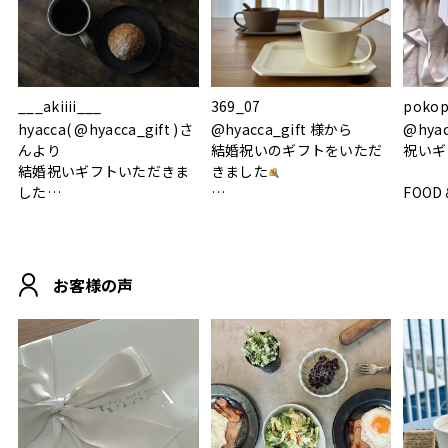
___akiiii___
369_07
pokop
hyacca( @hyacca_gift )さ
@hyacca_gift 様から
@hya
んより
結婚祝いのギフトをいただ
祝いギ
結婚祝いギフトいただきま
きました
した
FOOD
.
シンプルで朝のパンタイム
/ 9°/
MOHEIM CUP BOX / サンド
にぴったり
ホワイト＆ブラック
柔らかい手触りで使い心地
白無垢
.
も◎
に入り
お客様の声
おうちカフェもお洒落にな
って嬉しい𖠚 ⡱
素敵なギフトを
真っ白
.
ありがとうございました
いいの
#hyacca #結婚祝い
#hyacca #結婚祝い
#結婚祝
#お祝い #プレゼント
淡色女
結婚祝
色イン