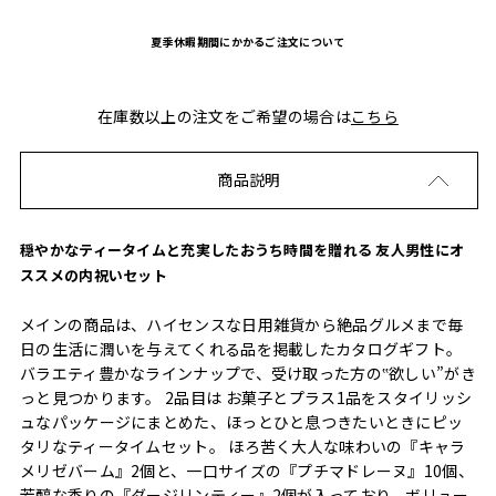
夏季休暇期間にかかるご注文について
在庫数以上の注文をご希望の場合は
こちら
商品説明
穏やかなティータイムと充実したおうち時間を贈れる 友人男性にオ
ススメの内祝いセット
メインの商品は、ハイセンスな日用雑貨から絶品グルメまで毎
日の生活に潤いを与えてくれる品を掲載したカタログギフト。
バラエティ豊かなラインナップで、受け取った方の‟欲しい”がき
っと見つかります。 2品目は お菓子とプラス1品をスタイリッシ
ュなパッケージにまとめた、ほっとひと息つきたいときにピッ
タリなティータイムセット。 ほろ苦く大人な味わいの『キャラ
メリゼバーム』2個と、一口サイズの『プチマドレーヌ』10個、
芳醇な香りの『ダージリンティー』2個が入っており、ボリュー