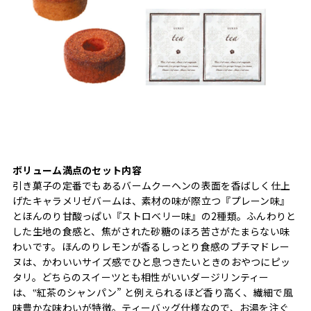
ボリューム満点のセット内容
引き菓子の定番でもあるバームクーヘンの表面を香ばしく仕上
げたキャラメリゼバームは、素材の味が際立つ『プレーン味』
とほんのり甘酸っぱい『ストロベリー味』の2種類。ふんわりと
した生地の食感と、焦がされた砂糖のほろ苦さがたまらない味
わいです。ほんのりレモンが香るしっとり食感のプチマドレー
ヌは、かわいいサイズ感でひと息つきたいときのおやつにピッ
タリ。どちらのスイーツとも相性がいいダージリンティー
は、‟紅茶のシャンパン” と例えられるほど香り高く、繊細で風
味豊かな味わいが特徴。ティーバッグ仕様なので、お湯を注ぐ