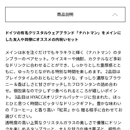
商品説明
ドイツの有名クリスタルウェアブランド「ナハトマン」をメインに
した友人や同僚にオススメの内祝いセット
メインは水を注ぐだけでもキラキラと輝く〈ナハトマン〉のタ
ンブラーのペアセット。ウイスキーや焼酎、カクテルなど多彩
なドリンクに合わせることができ、しっかりとした重厚感とと
もに、ゆったりとながれる特別な時間を楽しめます。 2品目は
ブレイクタイムのおともにピッタリな、ずっしり濃厚なブラウ
ニー＆香ばしさと甘さがマッチしたフロランタンの詰め合わ
せ。個包装なので少しずつ食べられるところが嬉しいポイン
ト。 3品目は HYACCAオリジナルパッケージに包まれた、ほっ
とひと息つく時間にピッタリなドリンクギフト。豊かな味わい
の『コーヒー』と香り高い『紅茶』から 贈る相手に合わせてお
選びください。
透明度の高い上質なクリスタルガラスの美しさで優雅にドリン
クを楽しめるタンブラーと、大人な甘さの焼き菓子と、相性の