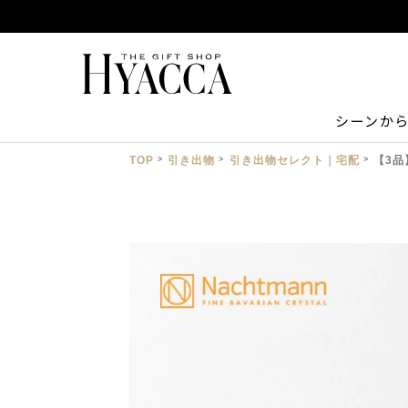
シーンか
TOP
引き出物
引き出物セレクト｜宅配
【3品