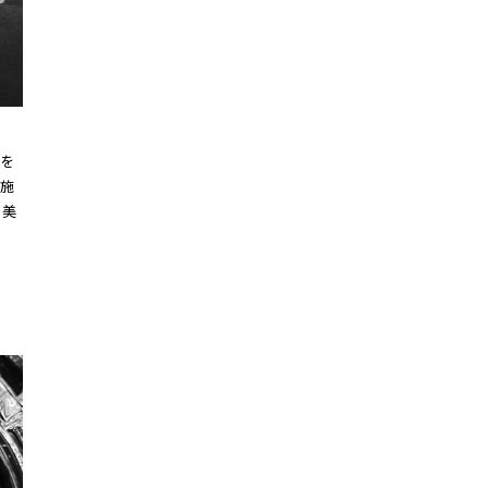
を
施
、美