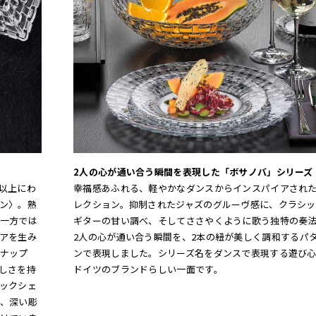
2人の心が通い合う瞬間を表現した「ボサノバ」シリーズ
年以上にわ
幸福感あふれる、軽やかなダンスからインスパイアされ
マン〉。熟
レクション。抑制されたジャズのグルーヴ感に、クラシッ
一方では
ギターの甘い調べ、そしてささやくように歌う独特の奏
ェアを生み
2人の心が通い合う瞬間を、2本の紐が美しく調和するパ
ンナップ
ンで表現しました。シリーズ名をダンスで表現する遊び
美しさを持
ドイツのブランドらしい一面です。
ニックシェ
や、深い彫