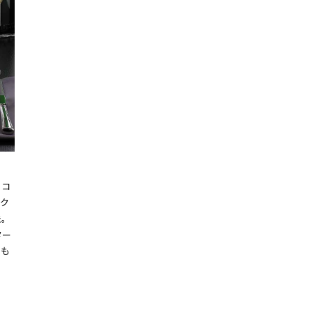
たコ
ク
法。
ター
心も