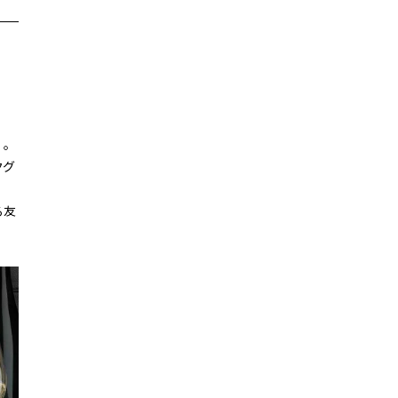
〉。
クグ
る友