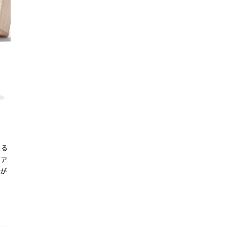
える
リア
が