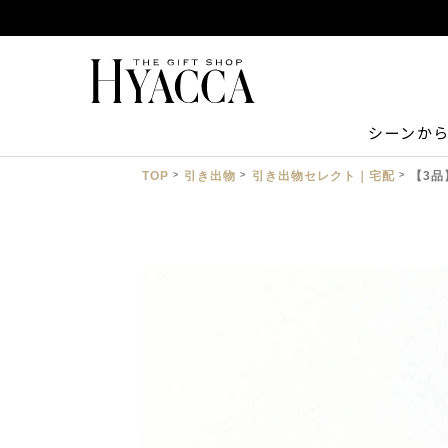
シーンか
TOP
引き出物
引き出物セレクト｜宅配
【3品