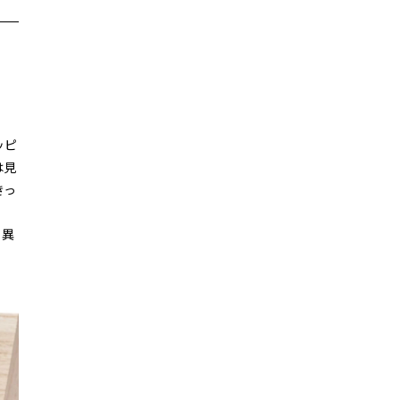
ッピ
は見
きっ
り異