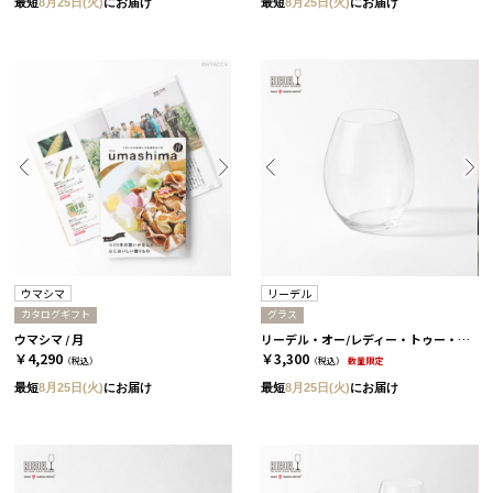
最短
8月25日(火)
にお届け
最短
8月25日(火)
にお届け
ウマシマ
リーデル
カタログギフト
グラス
ウマシマ / 月
リーデル・オー/レディー・トゥー・ドリンク
￥4,290
￥3,300
（税込）
（税込）
数量限定
最短
8月25日(火)
にお届け
最短
8月25日(火)
にお届け