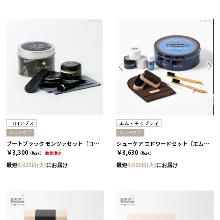
コロンブス
エム・モゥブレィ
シューケア
シューケア
ブートブラック モンツァセット［コロンブス］
シューケア エドワードセット［エム・モゥブレィ］
￥3,300
￥3,630
（税込）
数量限定
（税込）
最短
8月25日(火)
にお届け
最短
8月25日(火)
にお届け