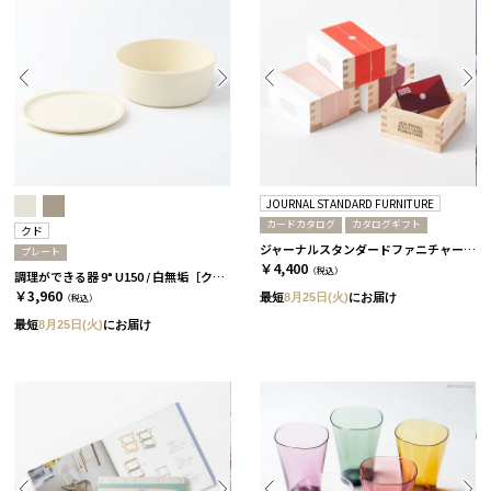
JOURNAL STANDARD FURNITURE
カードカタログ
カタログギフト
クド
ジャーナルスタンダードファニチャー / 椿
プレート
￥4,400
（税込）
調理ができる器 9° U150 / 白無垢［クド］
￥3,960
最短
8月25日(火)
にお届け
（税込）
最短
8月25日(火)
にお届け