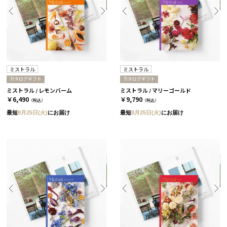
ミストラル
ミストラル
カタログギフト
カタログギフト
ミストラル / レモンバーム
ミストラル / マリーゴールド
￥6,490
￥9,790
（税込）
（税込）
最短
8月25日(火)
にお届け
最短
8月25日(火)
にお届け