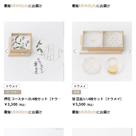
最短
8月25日(火)
にお届け
最短
8月25日(火)
にお届け
トウメイ
トウメイ
コースター
豆皿
押花 コースター/D/4枚セット［トウメイ］
箔 豆皿/い/4枚セット［トウメイ］
￥3,300
￥5,500
（税込）
（税込）
最短
8月25日(火)
にお届け
最短
8月25日(火)
にお届け