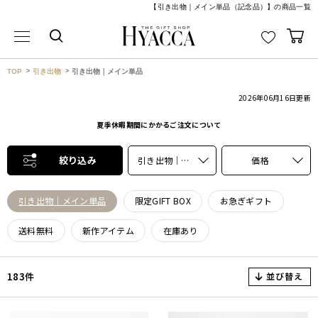
【引き出物｜メイン単品（記念品）】の商品一覧
TOP
引き出物
引き出物｜メイン単品
2026年06月16日
更新
夏季休暇期間にかかるご注文について
絞り込み
引き出物｜メイン単品
価格
引き出物｜メイン単品
限定GIFT BOX
お急ぎギフト
送料無料
新作アイテム
在庫あり
並び替え
183件