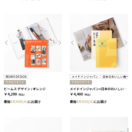
BEAMS DESIGN
メイドインジャパン
日本のおいしい食べ
カタログギフト
カタログギフト
ビームス デザイン / オレンジ
メイドインジャパン+日本のおいしい食べ物 / MJ6+橙 2冊セット
￥4,290
￥4,400
（税込）
（税込）
最短
8月25日(火)
にお届け
最短
8月25日(火)
にお届け