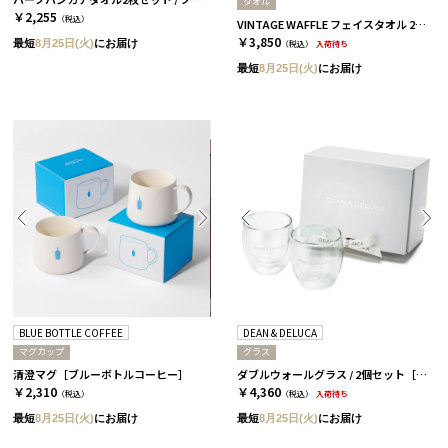
タオル
￥2,255
（税込）
VINTAGE WAFFLE フェイスタオル 2枚セット［コンテックス］
￥3,850
最短
8月25日(火)
にお届け
（税込）
入荷待ち
最短
8月25日(火)
にお届け
BLUE BOTTLE COFFEE
DEAN & DELUCA
マグカップ
グラス
清澄マグ［ブルーボトルコーヒー］
ダブルウォールグラス / 2個セット［ディーン＆デルーカ］
￥2,310
￥4,360
（税込）
（税込）
入荷待ち
最短
8月25日(火)
にお届け
最短
8月25日(火)
にお届け