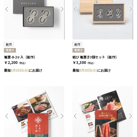
能作
能作
箸置き
箸置き
箸置-8-2ヶ入［能作］
結び 箸置き3個セット［能作］
￥2,200
￥3,300
（税込）
（税込）
最短
8月25日(火)
にお届け
最短
8月25日(火)
にお届け