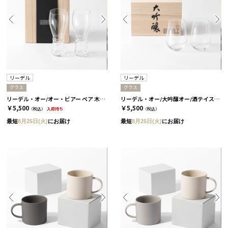
リーデル
リーデル
グラス
グラス
リーデル・オー/オー・ビアー ペア 木箱入り［リーデル］
リーデル・オー/大吟醸オー/酒テイスター ペア 木箱入り［リーデル］
￥5,500
￥5,500
（税込）
入荷待ち
（税込）
最短
8月25日(火)
にお届け
最短
8月25日(火)
にお届け