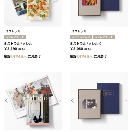
ミストラル
ミストラル
カタログギフト
カードカタログ
カタログギフト
ミストラル / ソレル
ミストラル / ソレル-C
￥3,190
￥3,080
（税込）
（税込）
最短
8月25日(火)
にお届け
最短
8月25日(火)
にお届け