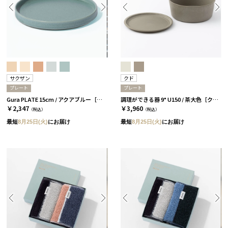
サクザン
クド
プレート
プレート
Gura PLATE 15cm / アクアブルー［サクザン］
調理ができる器 9° U150 / 茶大色［クド］
￥2,347
￥3,960
（税込）
（税込）
最短
8月25日(火)
にお届け
最短
8月25日(火)
にお届け