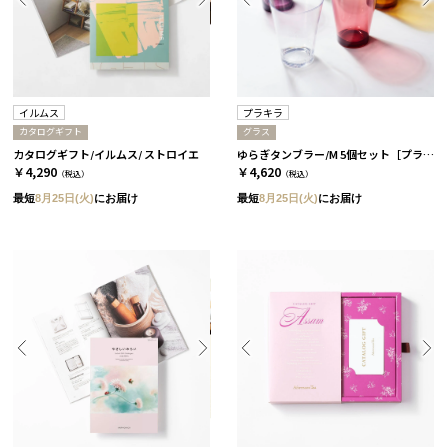
イルムス
プラキラ
カタログギフト
グラス
カタログギフト/イルムス/ ストロイエ
ゆらぎタンブラー/M 5個セット［プラキラ］
￥4,290
￥4,620
（税込）
（税込）
最短
8月25日(火)
にお届け
最短
8月25日(火)
にお届け