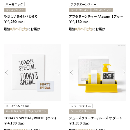
ハーモニック
アフタヌーンティー
カタログギフト
カードカタログ
カタログギフト
やさしいみらい / ひらり
アフタヌーンティー / Assam【アッサム】
￥4,290
￥4,180
（税込）
（税込）
最短
8月25日(火)
にお届け
最短
8月25日(火)
にお届け
TODAY'S SPECIAL
シューシェイム
カードカタログ
カタログギフト
シューズクリーナー
TODAY'S SPECIAL / WHITE【ホワイト】
シューズクリーナー/ ルーズ ザ ダート キット［シューシェイム］
￥4,180
￥3,850
（税込）
（税込）