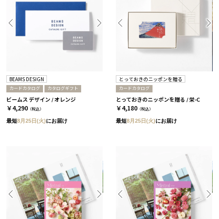
BEAMS DESIGN
とっておきのニッポンを贈る
カードカタログ
カタログギフト
カードカタログ
ビームス デザイン / オレンジ
とっておきのニッポンを贈る / 栄-C
￥4,290
￥4,180
（税込）
（税込）
最短
8月25日(火)
にお届け
最短
8月25日(火)
にお届け