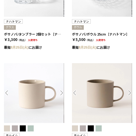
ナハトマン
ナハトマン
グラス
ボウル
ボサノバ/タンブラー 2個セット［ナハトマン］
ボサノバ/ボウル 25cm［ナハトマン］
￥3,300
￥5,500
（税込）
入荷待ち
（税込）
入荷待ち
最短
8月25日(火)
にお届け
最短
8月25日(火)
にお届け
モヘイム
モヘイム