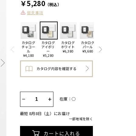
￥5,280
（税込）
留意事項
カタログ
カタログ
カタログ
カタログ
カタログ
カタログ
チャコー
アイボリ
ホワイト
パール
プラチナ
クリスタ
ル
ー
¥6,380
¥9,680
¥11,880
ル
¥4,180
¥5,280
¥23,320
−
+
在庫：◯
最短 8月8日（土）にお届け
一部地域を除く