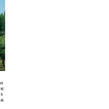
材
た和
物を
の品