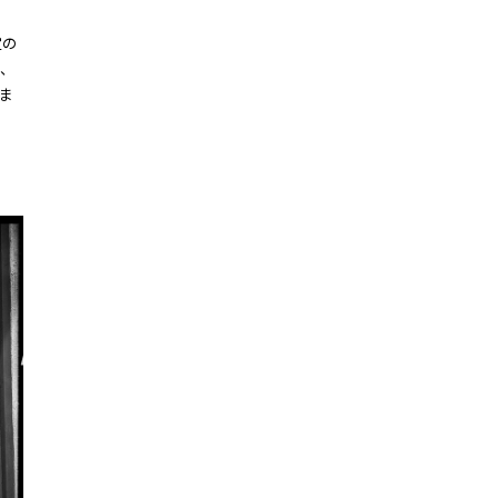
定の
、
ま