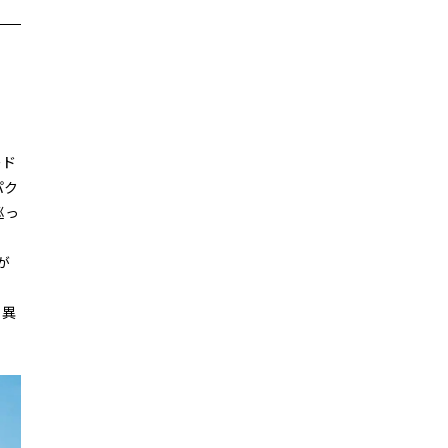
ード
パク
巡っ
が
り異