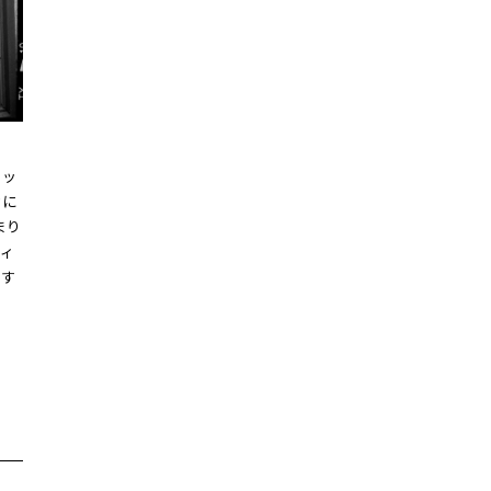
ョッ
カに
まり
ィ
らす