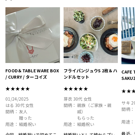
おうちカフェもお洒落にな
って嬉しい𖠚 ⡱
素敵なギフトを
真っ白
.
ありがとうございました
いいの
#hyacca #結婚祝い
#hyacca #結婚祝い
#結婚祝
#お祝い #プレゼント
淡色女
結婚祝
色イン
FOOD＆TABLE WARE BOX
フライパンジュウS 2枚＆ハ
CAFE 
/ CURRY / ターコイズ
ンドルセット
SAKU
ト
★★★★★
★★★★★
★★
01/24/2025
芽衣
30代
女性
サキ
2
はる
30代
女性
間柄：
親族（ご家族・親
間柄：
間柄：
友人
戚）
贈った
もらった
用途：
用途：
結婚祝い
用途：
結婚祝い
最近、
今回、結婚祝いで初めてこ
結婚祝いとして姉からプレ