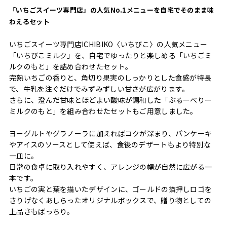
「いちごスイーツ専門店」の人気No.1メニューを自宅でそのまま味
わえるセット
いちごスイーツ専門店ICHIBIKO〈いちびこ〉の人気メニュー
「いちびこミルク」を、自宅でゆったりと楽しめる「いちごミ
ルクのもと」を詰め合わせたセット。
完熟いちごの香りと、角切り果実のしっかりとした食感が特長
で、牛乳を注ぐだけでみずみずしい甘さが広がります。
さらに、澄んだ甘味とほどよい酸味が調和した「ぶるーべりー
ミルクのもと」を組み合わせたセットもご用意しました。
ヨーグルトやグラノーラに加えればコクが深まり、パンケーキ
やアイスのソースとして使えば、食後のデザートもより特別な
一皿に。
日常の食卓に取り入れやすく、アレンジの幅が自然に広がる一
本です。
いちごの実と葉を描いたデザインに、ゴールドの箔押しロゴを
さりげなくあしらったオリジナルボックスで、贈り物としての
上品さもばっちり。