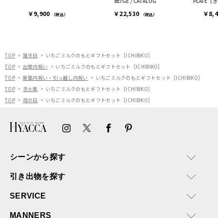
BEIGE / CATALOG
PLATE
連絡があり大変助かりまし
￥9,900
￥22,530
￥8,
た。
（税込）
（税込）
ありがとうございます。
またぜひ利用させていただ
ければと思います。
TOP
誕生日
いちごミルクのもとギフトセット［ICHIBIKO］
TOP
出産内祝い
いちごミルクのもとギフトセット［ICHIBIKO］
TOP
新築内祝い・引っ越し内祝い
いちごミルクのもとギフトセット［ICHIBIKO］
TOP
手土産
いちごミルクのもとギフトセット［ICHIBIKO］
TOP
母の日
いちごミルクのもとギフトセット［ICHIBIKO］
シーンから探す
引き出物を探す
SERVICE
MANNERS