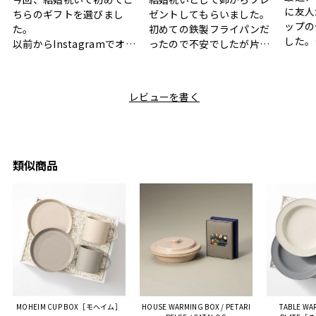
に友人
ちらのギフトを選びまし
ゼントしてもらいました。
ップの
た。
初めての鉄製フライパンだ
した。
以前からInstagramでオシ
ったので不安でしたが片手
ボック
ャレなギフトセットだなと
で操作できて使い勝手が良
て、カ
目にしており、先日入籍し
く、調理後にそのままお皿
しい説
た友人にぴったりなカラー
として食卓に出せるのも便
レビューを書く
も親切
と大好きなカレーのセット
利です。洗い物も減って一
夫婦ふ
があったのでこちら購入さ
石二鳥です笑
ークが
せていただきました。
メッセージカードで姉から
休憩時
友人に送った際、ご夫婦ど
のメッセージに少しうるっ
のが楽
ちらも大変気に入ったと写
ときてしまいました。姉の
類似商品
セット
真付きで喜びの連絡をもら
センスが光るプレゼント
ヒーも
った時は、HYACCAギフト
で、いい思い出になりまし
す。
を選んでよかったし他の友
た。
人にもお勧めしたいと感じ
ました。
また、こちら不注意でメー
ルアドレスを誤って入力し
登録してログインできなく
MOHEIM CUP BOX［モヘイム］
HOUSE WARMING BOX / PETARI
TABLE WA
困った際にも、迅速に回答