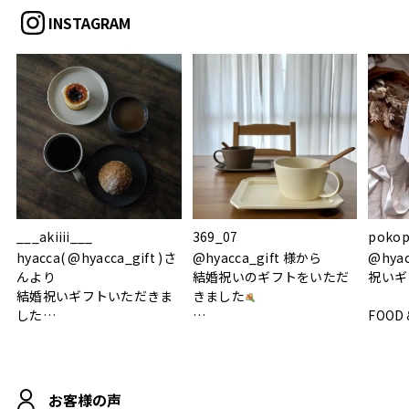
INSTAGRAM
___akiiii___
369_07
pokop
hyacca( @hyacca_gift )さ
@hyacca_gift 様から
@hya
んより
結婚祝いのギフトをいただ
祝いギ
結婚祝いギフトいただきま
きました
した
FOOD
.
シンプルで朝のパンタイム
/ 9°/
MOHEIM CUP BOX / サンド
にぴったり
ホワイト＆ブラック
柔らかい手触りで使い心地
白無垢
.
も◎
に入り
お客様の声