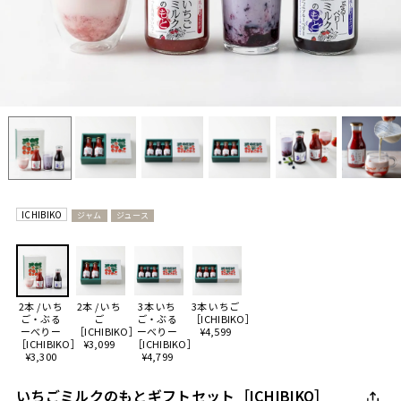
ICHIBIKO
ジャム
ジュース
2本 / いち
2本 / いち
3本 いち
3本 いちご
ご・ぶる
ご
ご・ぶる
［ICHIBIKO］
ーべりー
［ICHIBIKO］
ーべりー
¥4,599
［ICHIBIKO］
¥3,099
［ICHIBIKO］
¥3,300
¥4,799
いちごミルクのもとギフトセット［ICHIBIKO］