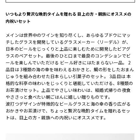
いつもより贅沢な晩酌タイムを贈れる 目上の方・親族にオススメの
内祝いセット
メインは世界中のワインを知り尽くし、あらゆるブドウにマッ
チしたグラスを開発しているグラスメーカー〈リーデル〉が、
日本のビールをじっくりと上品に楽しむために開発したビアグ
ラスのペアセット。最後のひと口まで最良のコンデションでビ
ールを楽しんでいただける ビール好きにはたまらない一品。 2
品目は 3種類の海の幸を味わえるおかきと、鯛の形をしたおまん
じゅうを組み合わせた日本らしい引菓子のセット。 3品目は 本
格的な料亭の味わいをじっくりと堪能していただける、8種類の
お茶漬けセット。上品でやさしい味わいは、結婚式帰りの夜食
やささっと食べたい朝ごはんに嬉しい贈りものです。
波打つデザインが特徴的なビールグラスと海の幸の香り広がる
おかきやお茶漬けで、ちょっと贅沢な晩酌タイムを贈れるセッ
トは、目上の方・親族への内祝いにオススメです。