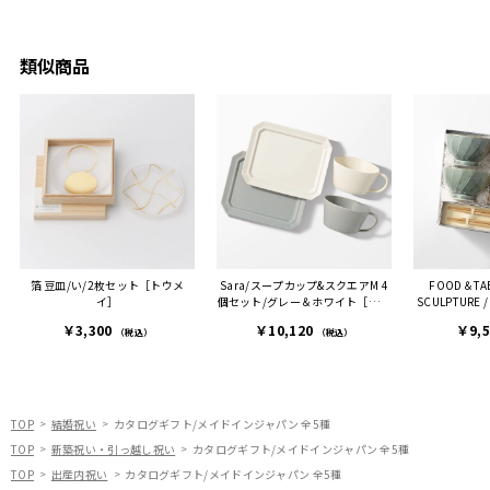
ークが
せていただきました。
メッセージカードで姉から
休憩時
友人に送った際、ご夫婦ど
のメッセージに少しうるっ
のが楽
ちらも大変気に入ったと写
ときてしまいました。姉の
類似商品
セット
真付きで喜びの連絡をもら
センスが光るプレゼント
ヒーも
った時は、HYACCAギフト
で、いい思い出になりまし
す。
を選んでよかったし他の友
た。
人にもお勧めしたいと感じ
ました。
また、こちら不注意でメー
ルアドレスを誤って入力し
登録してログインできなく
箔 豆皿/い/2枚セット［トウメ
Sara/スープカップ&スクエアM 4
FOOD＆TAB
困った際にも、迅速に回答
イ］
個セット/グレー＆ホワイト［サク
SCULPTURE 
連絡があり大変助かりまし
ザン］
￥3,300
￥10,120
￥9,
た。
（税込）
（税込）
ありがとうございます。
またぜひ利用させていただ
ければと思います。
TOP
結婚祝い
カタログギフト/メイドインジャパン 全5種
TOP
新築祝い・引っ越し祝い
カタログギフト/メイドインジャパン 全5種
TOP
出産内祝い
カタログギフト/メイドインジャパン 全5種