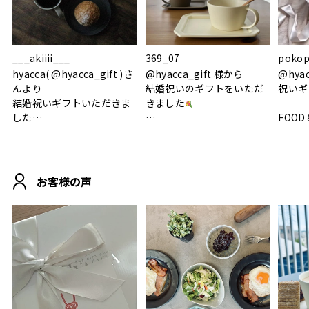
___akiiii___
369_07
pokop
hyacca( @hyacca_gift )さ
@hyacca_gift 様から
@hya
んより
結婚祝いのギフトをいただ
祝いギ
結婚祝いギフトいただきま
きました
した
FOOD
.
シンプルで朝のパンタイム
/ 9°/
MOHEIM CUP BOX / サンド
にぴったり
ホワイト＆ブラック
柔らかい手触りで使い心地
白無垢
.
も◎
に入り
お客様の声
おうちカフェもお洒落にな
って嬉しい𖠚 ⡱
素敵なギフトを
真っ白
.
ありがとうございました
いいの
#hyacca #結婚祝い
#hyacca #結婚祝い
#結婚祝
#お祝い #プレゼント
淡色女
結婚祝
色イン