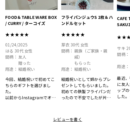
FOOD＆TABLE WARE BOX
フライパンジュウS 2枚＆ハ
CAFE 
/ CURRY / ターコイズ
ンドルセット
SAKU
ト
★★★★★
★★★★★
★★
01/24/2025
芽衣
30代
女性
サキ
2
はる
30代
女性
間柄：
親族（ご家族・親
間柄：
間柄：
友人
戚）
贈った
もらった
用途：
用途：
結婚祝い
用途：
結婚祝い
最近、
今回、結婚祝いで初めてこ
結婚祝いとして姉からプレ
に友人
ちらのギフトを選びまし
ゼントしてもらいました。
ップの
た。
初めての鉄製フライパンだ
した。
以前からInstagramでオシ
ったので不安でしたが片手
ボック
ャレなギフトセットだなと
で操作できて使い勝手が良
て、カ
目にしており、先日入籍し
く、調理後にそのままお皿
しい説
た友人にぴったりなカラー
として食卓に出せるのも便
レビューを書く
も親切
と大好きなカレーのセット
利です。洗い物も減って一
夫婦ふ
があったのでこちら購入さ
石二鳥です笑