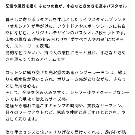
記憶や風景を描く ふたつの色が、小さなときめきを運ぶバスタオル
暮らしに寄り添うタオルを中心としたライフスタイルブランド
〈オルシア〉が手がけた、アウトドアやスポーツシーンにも自
然になじむ、オリジナルデザインのバスタオル2枚セットです。
印象の異なる2色の組み合わせを“愛すべき人や風景”になぞら
え、ストーリーを表現。
詩的な色づかいが、持つ人の感性にそっと触れ、小さなときめ
きを運んでくれるアイテムです。
コットンに織り交ぜた光沢感のあるバンブーレーヨンは、綿よ
りも吸水性が高いとされ、ボリューム感がありながら、さらり
とした拭き心地。
そして、全身を包み込みやすく、シャワー後やアクティブなシー
ンでも心地よく使えるサイズ感。
喧騒から離れて過ごすキャンプの時間や、爽快なサーフィン、
日々のワークアウトなど、家族や仲間と過ごすひとときを、や
さしく彩ります。
贈り手のセンスと想いをさりげなく届けてくれる、遊び心が詰