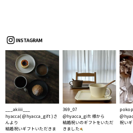
INSTAGRAM
___akiiii___
369_07
pokop
hyacca( @hyacca_gift )さ
@hyacca_gift 様から
@hya
んより
結婚祝いのギフトをいただ
祝いギ
結婚祝いギフトいただきま
きました