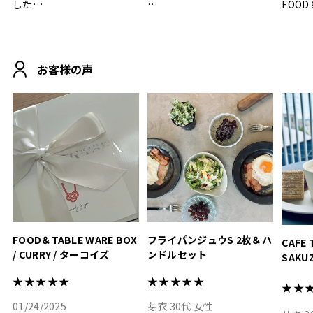
した
FOOD
.
シンプルで朝のパンタイム
/ 9°/
MOHEIM CUP BOX / サンド
にぴったり
ホワイト＆ブラック
柔らかい手触りで使い心地
白無垢
.
も◎
に入り
お客様の声
おうちカフェもお洒落にな
って嬉しい𖠚 ⡱
素敵なギフトを
真っ白
.
ありがとうございました
いいの
#hyacca #結婚祝い
#hyacca #結婚祝い
#結婚祝
#お祝い #プレゼント
淡色女
結婚祝
色イン
FOOD＆TABLE WARE BOX
フライパンジュウS 2枚＆ハ
CAFE 
/ CURRY / ターコイズ
ンドルセット
SAKU
ト
★★★★★
★★★★★
★★
01/24/2025
芽衣
30代
女性