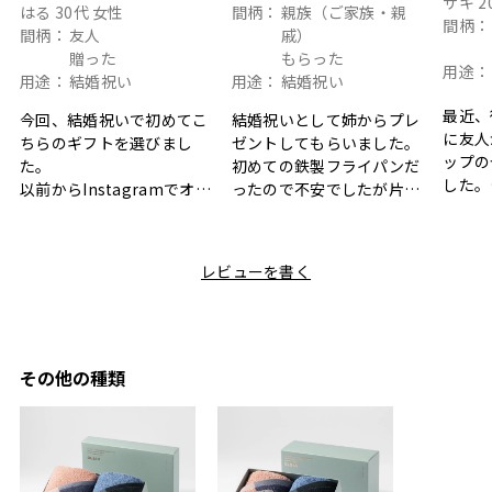
サキ
2
はる
30代
女性
間柄：
親族（ご家族・親
間柄：
間柄：
友人
戚）
贈った
もらった
用途：
用途：
結婚祝い
用途：
結婚祝い
最近、
今回、結婚祝いで初めてこ
結婚祝いとして姉からプレ
に友人
ちらのギフトを選びまし
ゼントしてもらいました。
ップの
た。
初めての鉄製フライパンだ
した。
以前からInstagramでオシ
ったので不安でしたが片手
ボック
ャレなギフトセットだなと
で操作できて使い勝手が良
て、カ
目にしており、先日入籍し
く、調理後にそのままお皿
しい説
た友人にぴったりなカラー
として食卓に出せるのも便
レビューを書く
も親切
と大好きなカレーのセット
利です。洗い物も減って一
夫婦ふ
があったのでこちら購入さ
石二鳥です笑
ークが
せていただきました。
メッセージカードで姉から
休憩時
友人に送った際、ご夫婦ど
のメッセージに少しうるっ
のが楽
ちらも大変気に入ったと写
ときてしまいました。姉の
その他の種類
セット
真付きで喜びの連絡をもら
センスが光るプレゼント
ヒーも
った時は、HYACCAギフト
で、いい思い出になりまし
す。
を選んでよかったし他の友
た。
人にもお勧めしたいと感じ
ました。