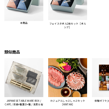
また、こちら不注意でメー
ルアドレスを誤って入力し
登録してログインできなく
本商品
フェイスタオル2枚セット［オル
困った際にも、迅速に回答
シア］
連絡があり大変助かりまし
た。
ありがとうございます。
またぜひ利用させていただ
ければと思います。
類似商品
JAPANESE TABLE WARE BOX /
カジュアルしゃぶしゃぶセット
体験ギフト
CAPE / 茶碗+箸置き+箸 / 浅葱＆桜
［KINTAN］