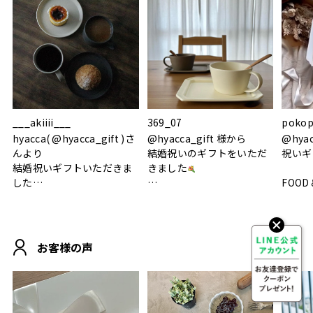
___akiiii___
369_07
pokop
hyacca( @hyacca_gift )さ
@hyacca_gift 様から
@hya
んより
結婚祝いのギフトをいただ
祝いギ
結婚祝いギフトいただきま
きました
した
FOOD
.
シンプルで朝のパンタイム
/ 9°/
MOHEIM CUP BOX / サンド
にぴったり
ホワイト＆ブラック
柔らかい手触りで使い心地
白無垢
.
も◎
に入り
お客様の声
おうちカフェもお洒落にな
って嬉しい𖠚 ⡱
素敵なギフトを
真っ白
.
ありがとうございました
いいの
#hyacca #結婚祝い