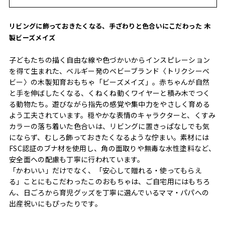
リビングに飾っておきたくなる、手ざわりと色合いにこだわった 木
製ビーズメイズ
子どもたちの描く自由な線や色づかいからインスピレーション
を得て生まれた、ベルギー発のベビーブランド〈トリクシーベ
ビー〉の木製知育おもちゃ「ビーズメイズ」。赤ちゃんが自然
と手を伸ばしたくなる、くねくね動くワイヤーと積み木でつく
る動物たち。遊びながら指先の感覚や集中力をやさしく育める
よう工夫されています。穏やかな表情のキャラクターと、くすみ
カラーの落ち着いた色合いは、リビングに置きっぱなしでも気
にならず、むしろ飾っておきたくなるような佇まい。素材には
FSC認証のブナ材を使用し、角の面取りや無毒な水性塗料など、
安全面への配慮も丁寧に行われています。
「かわいい」だけでなく、「安心して贈れる・使ってもらえ
る」ことにもこだわったこのおもちゃは、ご自宅用にはもちろ
ん、日ごろから育児グッズを丁寧に選んでいるママ・パパへの
出産祝いにもぴったりです。