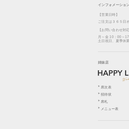
インフォメーショ
【営業日時】
ご注文は３６５日
【お問い合わせ対
月～金 10：00～1
土日祝日、夏季休
姉妹店
席次表
招待状
席札
メニュー表