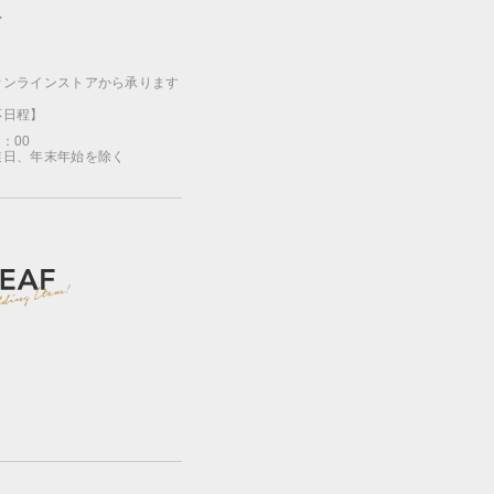
ン
オンラインストアから承ります
応日程】
7：00
業日、年末年始を除く