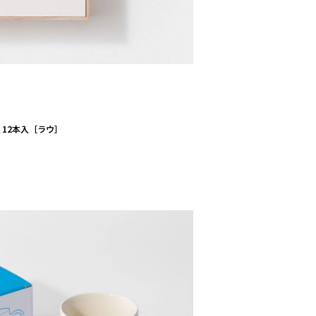
i 12本入［ラウ］