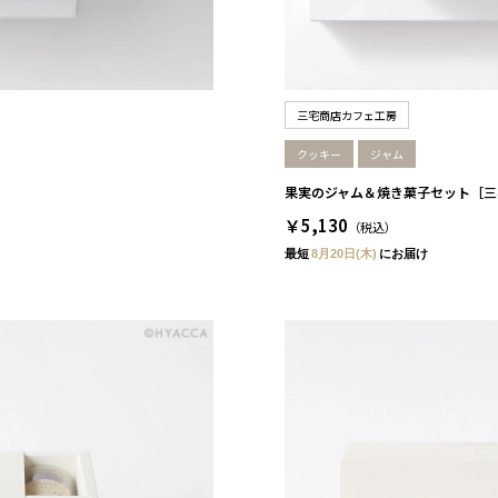
三宅商店カフェ工房
クッキー
ジャム
果実のジャム＆焼き菓子セット［三
￥5,130
（税込）
最短
8月20日(木)
にお届け