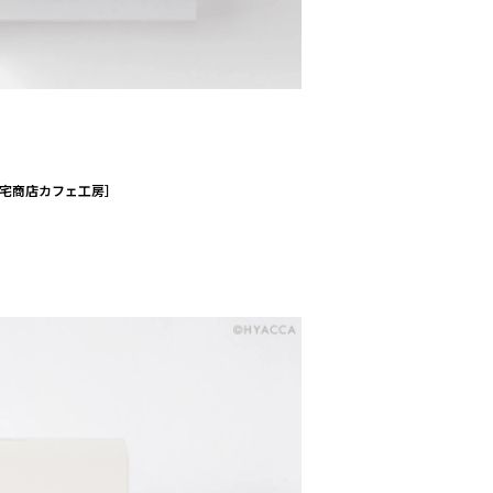
宅商店カフェ工房］