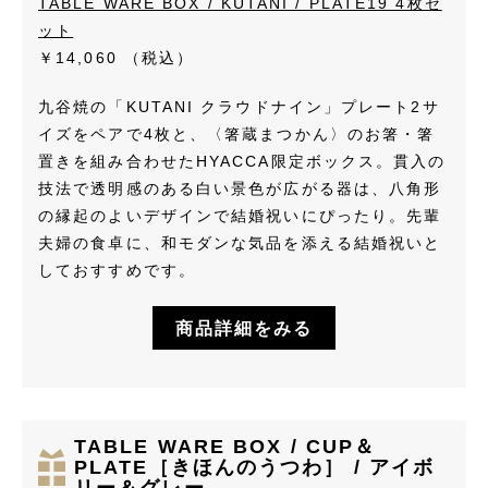
TABLE WARE BOX / KUTANI / PLATE19 4枚セ
ット
￥14,060
（税込）
九谷焼の「KUTANI クラウドナイン」プレート2サ
イズをペアで4枚と、〈箸蔵まつかん〉のお箸・箸
置きを組み合わせたHYACCA限定ボックス。貫入の
技法で透明感のある白い景色が広がる器は、八角形
の縁起のよいデザインで結婚祝いにぴったり。先輩
夫婦の食卓に、和モダンな気品を添える結婚祝いと
しておすすめです。
商品詳細をみる
TABLE WARE BOX / CUP＆
PLATE［きほんのうつわ］ / アイボ
リー＆グレー