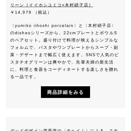
リーン［イイホシユミコ×木村硝子店］
￥14,979
（税込）
〈yumiko iihoshi porcelain〉と〈木村硝子店〉
のdishesシリーズから、22cmプレートとボウルS
のペアセット。盛り付けで料理が映えるシンプルな
フォルムで、パスタやワンプレートからスープ・副
菜・デザートまで幅広く使えます。SNSで人気のピ
スタチオグリーンは爽やかで、先輩夫婦の新生活
に、料理と食器をコーディネートする楽しさを贈れ
る一品です。
商品詳細をみる
グッドデザイン賞受賞の〈モヘイム〉による、スモ