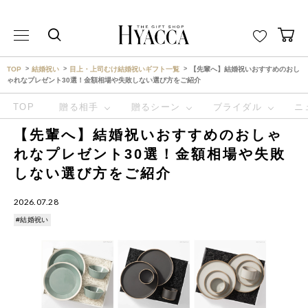
THE GIFT SHOP HYACCA （ヒャッカ） ｜HYACCA
TOP
結婚祝い
目上・上司むけ結婚祝いギフト一覧
【先輩へ】結婚祝いおすすめのおし
ゃれなプレゼント30選！金額相場や失敗しない選び方をご紹介
TOP
贈る相手
贈るシーン
ブライダル
ニ
【先輩へ】結婚祝いおすすめのおしゃ
れなプレゼント30選！金額相場や失敗
しない選び方をご紹介
2026.07.28
#結婚祝い