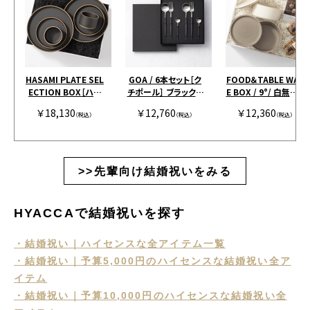
HASAMI PLATE SEL
GOA / 6本セット［ク
FOOD＆TABLE WAR
ECTION BOX［ハサ
チポール］ ブラックシ
E BOX / 9°/ 白無垢&
ミポーセリン］ ブラッ
ルバー［クチポール］
茶大色
￥18,130
￥12,760
￥12,360
ク［ハサミポーセリン］
（税込）
（税込）
（税込）
>>先輩向け結婚祝いをみる
HYACCAで結婚祝いを探す
・結婚祝い｜ハイセンスな全アイテム一覧
・結婚祝い｜予算5,000円のハイセンスな結婚祝い全ア
イテム
・結婚祝い｜予算10,000円のハイセンスな結婚祝い全