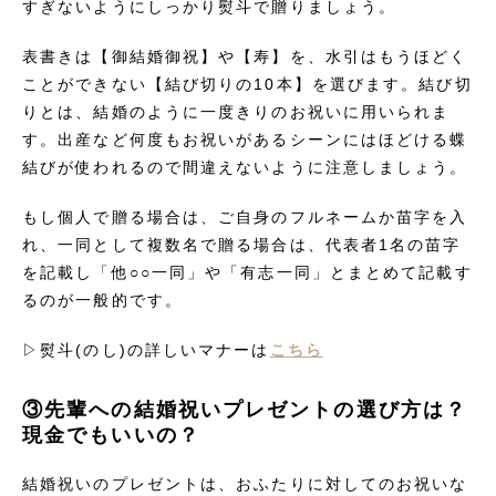
すぎないようにしっかり熨斗で贈りましょう。
表書きは【御結婚御祝】や【寿】を、水引はもうほどく
ことができない【結び切りの10本】を選びます。結び切
りとは、結婚のように一度きりのお祝いに用いられま
す。出産など何度もお祝いがあるシーンにはほどける蝶
結びが使われるので間違えないように注意しましょう。
もし個人で贈る場合は、ご自身のフルネームか苗字を入
れ、一同として複数名で贈る場合は、代表者1名の苗字
を記載し「他○○一同」や「有志一同」とまとめて記載す
るのが一般的です。
▷熨斗(のし)の詳しいマナーは
こちら
③先輩への結婚祝いプレゼントの選び方は？
現金でもいいの？
結婚祝いのプレゼントは、おふたりに対してのお祝いな