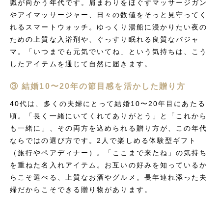
識が向かう年代です。肩まわりをほぐすマッサージガン
やアイマッサージャー、日々の数値をそっと見守ってく
れるスマートウォッチ。ゆっくり湯船に浸かりたい夜の
ための上質な入浴剤や、ぐっすり眠れる良質なパジャ
マ。「いつまでも元気でいてね」という気持ちは、こう
したアイテムを通じて自然に届きます。
③ 結婚10〜20年の節目感を活かした贈り方
40代は、多くの夫婦にとって結婚10〜20年目にあたる
頃。「長く一緒にいてくれてありがとう」と「これから
も一緒に」、その両方を込められる贈り方が、この年代
ならではの選び方です。2人で楽しめる体験型ギフト
（旅行やペアディナー）。「ここまで来たね」の気持ち
を重ねた名入れアイテム。お互いの好みを知っているか
らこそ選べる、上質なお酒やグルメ。長年連れ添った夫
婦だからこそできる贈り物があります。