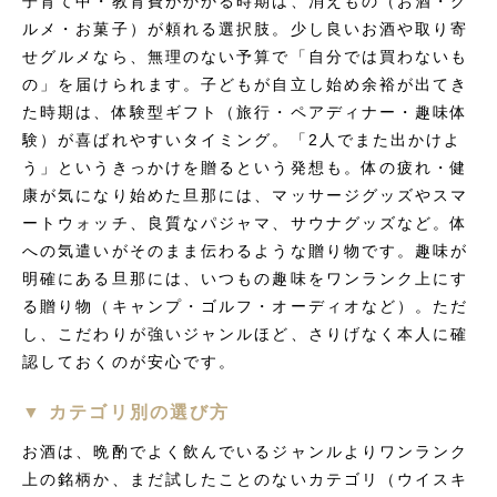
子育て中・教育費がかかる時期は、消えもの（お酒・グ
ルメ・お菓子）が頼れる選択肢。少し良いお酒や取り寄
せグルメなら、無理のない予算で「自分では買わないも
の」を届けられます。子どもが自立し始め余裕が出てき
た時期は、体験型ギフト（旅行・ペアディナー・趣味体
験）が喜ばれやすいタイミング。「2人でまた出かけよ
う」というきっかけを贈るという発想も。体の疲れ・健
康が気になり始めた旦那には、マッサージグッズやスマ
ートウォッチ、良質なパジャマ、サウナグッズなど。体
への気遣いがそのまま伝わるような贈り物です。趣味が
明確にある旦那には、いつもの趣味をワンランク上にす
る贈り物（キャンプ・ゴルフ・オーディオなど）。ただ
し、こだわりが強いジャンルほど、さりげなく本人に確
認しておくのが安心です。
▼ カテゴリ別の選び方
お酒は、晩酌でよく飲んでいるジャンルよりワンランク
上の銘柄か、まだ試したことのないカテゴリ（ウイスキ