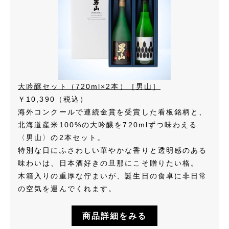
大吟醸セット（720ml×2本）［男山］
￥10,390（税込）
海外コンクールで連続金賞を受賞した看板銘柄と、
北海道産米100%の大吟醸を720mlずつ味わえる
〈男山〉の2本セット。
特別な日にふさわしい華やかな香りと透明感のある
味わいは、日本酒好きの旦那にこそ贈りたい格。
木箱入りの重厚な佇まいが、誕生日の食卓に非日常
の空気を運んでくれます。
商品詳細をみる