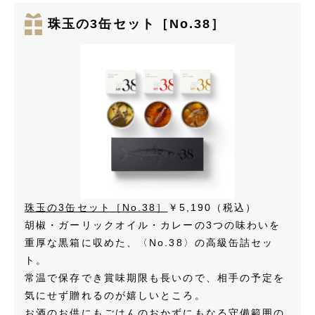
珠玉の3缶セット［No.38］
珠玉の3缶セット［No.38］
￥5,190（税込）
胡椒・ガーリックオイル・カレーの3つの味わいを
重厚な黒箱に収めた、〈No.38〉の高級缶詰セッ
ト。
常温で保存でき賞味期限も長いので、相手の予定を
気にせず贈れるのが嬉しいところ。
お酒のお供にもごはんのおかずにもなる守備範囲の