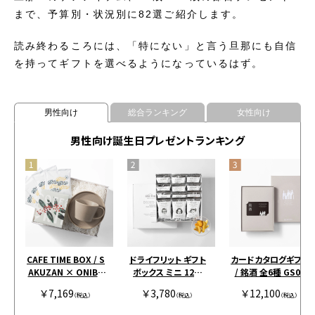
まで、予算別・状況別に82選ご紹介します。
読み終わるころには、「特にない」と言う旦那にも自信
を持ってギフトを選べるようになっているはず。
男性向け
総合ランキング
女性向け
男性向け誕生日プレゼントランキング
CAFE TIME BOX / S
ドライフリット ギフト
カードカタログギフト
AKUZAN × ONIBU
ボックス ミニ 12個
/ 銘酒 全6種 GS03
S COFFEE / SINGLE
［アンドザフリット］
￥7,169
￥3,780
￥12,100
グレージュ
（税込）
（税込）
（税込）