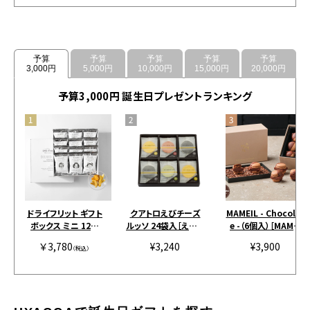
予算
予算
予算
予算
予算
3,000円
5,000円
10,000円
15,000円
20,000円
予算3,000円 誕生日プレゼントランキング
ドライフリット ギフト
クアトロえびチーズ
MAMEIL - Chocolat
ボックス ミニ 12個
ルッソ 24袋入［えびと
e -（6個入）［MAMEI
［アンドザフリット］
チーズの専門店SHIM
L］
￥3,780
¥3,240
¥3,900
（税込）
AHIDE］