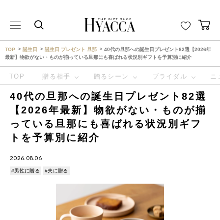
THE GIFT SHOP HYACCA （ヒャッカ） ｜HYACCA
TOP
誕生日
誕生日 プレゼント 旦那
40代の旦那への誕生日プレゼント82選【2026年
最新】物欲がない・ものが揃っている旦那にも喜ばれる状況別ギフトを予算別に紹介
TOP
贈る相手
贈るシーン
ブライダル
ニ
40代の旦那への誕生日プレゼント82選
【2026年最新】物欲がない・ものが揃
っている旦那にも喜ばれる状況別ギフ
トを予算別に紹介
2026.08.06
#男性に贈る
#夫に贈る