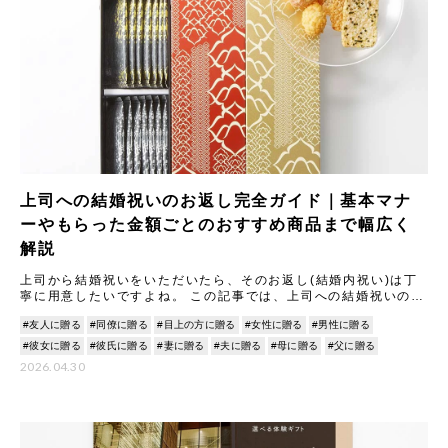
上司への結婚祝いのお返し完全ガイド｜基本マナ
ーやもらった金額ごとのおすすめ商品まで幅広く
解説
上司から結婚祝いをいただいたら、そのお返し(結婚内祝い)は丁
寧に用意したいですよね。 この記事では、上司への結婚祝いのお
返しに関する基本マナーから、もらった金額別の相場と喜ばれる
#友人に贈る
#同僚に贈る
#目上の方に贈る
#女性に贈る
#男性に贈る
ギ
#彼女に贈る
#彼氏に贈る
#妻に贈る
#夫に贈る
#母に贈る
#父に贈る
2026.04.30