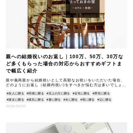
親への結婚祝いのお返し｜100万、50万、30万な
ど多くもらった場合の対応からおすすめギフトま
で幅広く紹介
親や義両親から結婚祝いとして高額なお祝いをいただいた場合、
どのようにお返し（結婚内祝い)をすべきか悩む方は多いでしょ
う。 本記事では、結婚祝いのお返しに関する基本マナーから、
#友人に贈る
#同僚に贈る
#目上の方に贈る
#女性に贈る
#男性に贈る
100
#彼女に贈る
#彼氏に贈る
#妻に贈る
#夫に贈る
#母に贈る
#父に贈る
2026.04.30