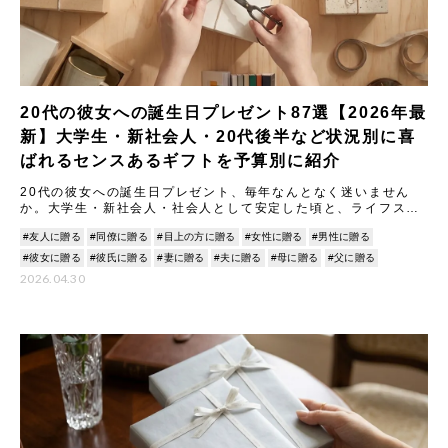
20代の彼女への誕生日プレゼント87選【2026年最
新】大学生・新社会人・20代後半など状況別に喜
ばれるセンスあるギフトを予算別に紹介
20代の彼女への誕生日プレゼント、毎年なんとなく迷いません
か。大学生・新社会人・社会人として安定した頃と、ライフステ
ージが目まぐるしく変わる年代だからこそ、去年と同じ選び方で
#友人に贈る
#同僚に贈る
#目上の方に贈る
#女性に贈る
#男性に贈る
は響か
#彼女に贈る
#彼氏に贈る
#妻に贈る
#夫に贈る
#母に贈る
#父に贈る
2026.04.30