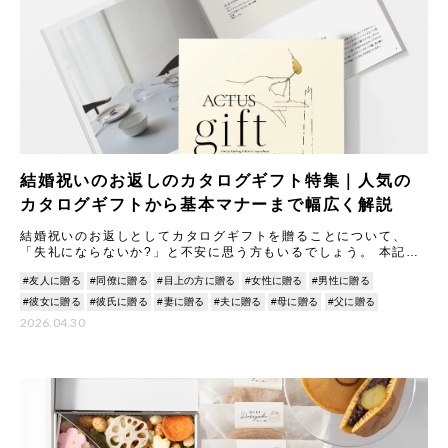
結婚祝いのお返しのカタログギフト特集｜人気の
カタログギフトから基本マナーまで幅広く解説
結婚祝いのお返しとしてカタログギフトを贈ることについて、
「失礼にならないか?」と不安に思う方もいるでしょう。 本記事
では、カタログギフトのメリットやマナーについて丁寧に解説し
#友人に贈る
#同僚に贈る
#目上の方に贈る
#女性に贈る
#男性に贈る
ます。
#彼女に贈る
#彼氏に贈る
#妻に贈る
#夫に贈る
#母に贈る
#父に贈る
2026.04.30