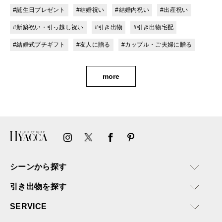
#誕生日プレゼント
#結婚祝い
#結婚内祝い
#出産祝い
#新築祝い・引っ越し祝い
#引き出物
#引き出物宅配
#結婚式プチギフト
#友人に贈る
#カップル・ご夫婦に贈る
more
シーンから探す
引き出物を探す
SERVICE