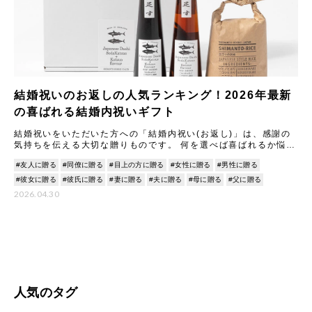
結婚祝いのお返しの人気ランキング！2026年最新
の喜ばれる結婚内祝いギフト
結婚祝いをいただいた方への「結婚内祝い(お返し)」は、感謝の
気持ちを伝える大切な贈りものです。 何を選べば喜ばれるか悩む
ことも多いですが、2026年最新のトレンドや人気アイテムを知
#友人に贈る
#同僚に贈る
#目上の方に贈る
#女性に贈る
#男性に贈る
#彼女に贈る
#彼氏に贈る
#妻に贈る
#夫に贈る
#母に贈る
#父に贈る
2026.04.30
人気のタグ