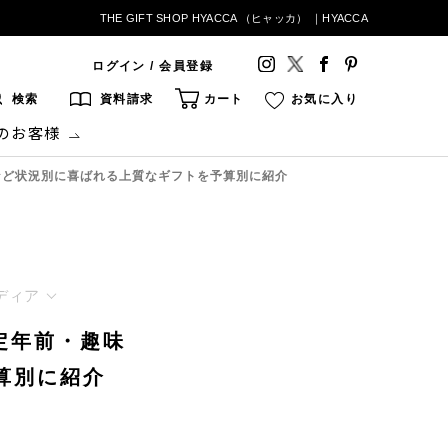
THE GIFT SHOP HYACCA （ヒャッカ） ｜HYACCA
ログイン / 会員登録
検索
資料請求
カート
お気に入り
のお客様
化など状況別に喜ばれる上質なギフトを予算別に紹介
ディア
】定年前・趣味
算別に紹介