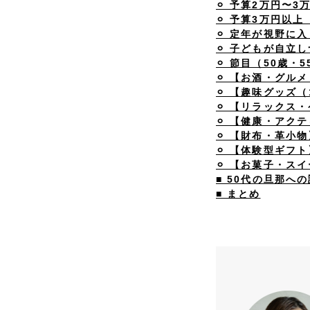
⚪︎ 予算2万円〜3
⚪︎ 予算3万円以
⚪︎ 定年が視野に
⚪︎ 子どもが自立
⚪︎ 節目（50歳
⚪︎ 【お酒・グル
⚪︎ 【趣味グッズ
⚪︎ 【リラックス
⚪︎ 【健康・アク
⚪︎ 【財布・革小物
⚪︎ 【体験型ギフト
⚪︎ 【お菓子・ス
■ 50代の旦那
■ まとめ