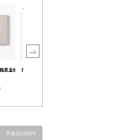
銘酒 全6
神戸ポークハム＆ソーセージ 5
CAFE TIME BOX / ステンレス
種セット［ニック］
タンブラー+コーヒー チャコー
ル
￥5,677
）
（税込）
￥7,130
（税込）
予算20,000円