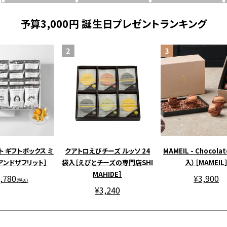
予算3,000円 誕生日プレゼントランキング
ト ギフトボックス ミ
クアトロえびチーズ ルッソ 24
MAMEIL - Chocolat
［アンドザフリット］
袋入［えびとチーズの専門店SHI
入）［MAMEIL
MAHIDE］
,780
¥3,900
（税込）
¥3,240