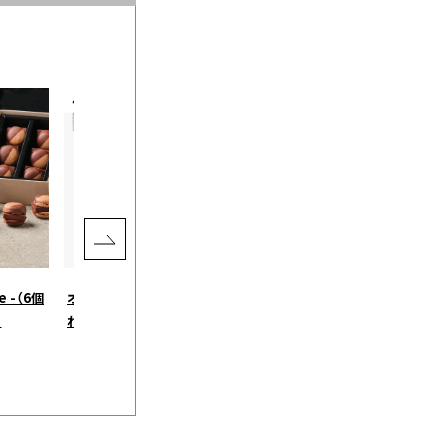
e -（6個
オリジナルのチロルチョコが作
kuoca HAND CREAM［クオカ］
］
れる 45個セット ミルク［DECO
WILD PEACH［クオカ］
チョコ］
￥2,700
（税込）
¥3,985