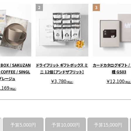
 BOX / SAKUZAN
ドライフリット ギフトボックス ミ
カードカタログギフト / 
COFFEE / SINGL
ニ 12個［アンドザフリット］
種 GS03
 グレージュ
￥3,780
￥12,100
（税込）
（税込
,169
（税込）
予算5,000円
予算10,000円
予算15,000円