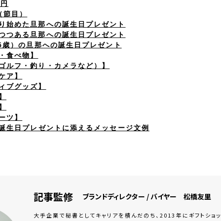
万円
上（節目）
入り始めた旦那への誕生日プレゼント
しつつある旦那への誕生日プレゼント
・55歳）の旦那への誕生日プレゼント
メ・食べ物】
（ゴルフ・釣り・カメラなど）】
・ケア】
ティブグッズ】
】
】
イーツ】
への誕生日プレゼントに添えるメッセージ文例
記事監修
ブランドディレクター / バイヤー 松橋友里
大手企業で秘書としてキャリアを積んだのち、2013年にギフトショップ