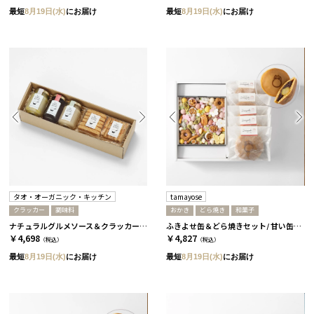
最短
8月19日(水)
にお届け
最短
8月19日(水)
にお届け
タオ・オーガニック・キッチン
tamayose
クラッカー
調味料
おかき
どら焼き
和菓子
ナチュラルグルメソース＆クラッカーセット［タオ・オーガニック・キッチン］
ふきよせ缶＆どら焼きセット/ 甘い缶［tamayose］
￥4,698
￥4,827
（税込）
（税込）
最短
8月19日(水)
にお届け
最短
8月19日(水)
にお届け