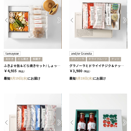
tamayose
and/or Granola
おかき
どら焼き
和菓子
グラノーラ
ドライフルーツ
ナッツ
ふきよせ缶＆どら焼きセット/ しょっぱい缶［tamayose］
グラノーラとドライイチジク＆ナッツセット/ 3個セット［and/or Granola］
￥4,935
￥3,980
（税込）
（税込）
最短
8月19日(水)
にお届け
最短
8月19日(水)
にお届け