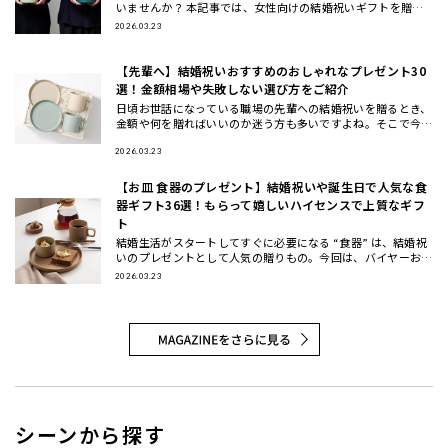
いませんか？ 本記事では、女性向けの結婚祝いギフトを贈る
相手別（女友達・同僚・先輩/上司・後輩/部下）と、年代別
2026.03.23
（20代・3
【先輩へ】結婚祝いおすすめのおしゃれなプレゼント30
選！金額相場や失敗しない選び方をご紹介
日頃お世話になっている職場の先輩への結婚祝いを贈るとき、
金額や何を贈ればいいのか迷う方も多いですよね。そこで今回
は、先輩に喜ばれる結婚祝いのプレゼントの選び方と金額相場
などのマナー
2026.03.23
【お皿 食器のプレゼント】結婚祝いや誕生日で人気な食
器ギフト36選！もらって嬉しいハイセンスで上質なギフ
ト
結婚生活がスタートしてすぐに必要になる “食器” は、結婚祝
いのプレゼントとして人気の贈りもの。今回は、バイヤーおす
すめの食器ギフトをご紹介します。大切な方に喜んでもらえる
2026.03.23
結婚祝い
シーンから探す