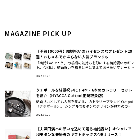
MAGAZINE PICK UP
【予算10000円】結婚祝いのハイセンスなプレゼント20
選！おしゃれでかぶらない人気ブランドも
「結婚おめでとう」の祝福の気持ちを形にする結婚祝いのギフ
ト。今回は、結婚祝いを贈るときに覚えておきたいマナーと、
おしゃれ・ハイセンスと思われる、かぶにくい結婚祝いにおす
すめのギフト
2026.03.23
クチポールを結婚祝いに！4本・6本のカトラリーセット
を紹介【HYACCA Cutipol正規取扱店】
結婚祝いとしても人気を集める、カトラリーブランド Cutipol
〈クチポール〉。 シンプルでモダンなデザインが魅力のカト
ラリーは、いつもの食卓や料理を引き立ててくれるとSNSでも
話
2026.03.23
【夫婦円満への願いを込めて贈る結婚祝い】オシャレで
和モダンな夫婦箸のギフトボックス4種リリース！