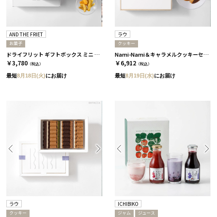
AND THE FRIET
ラウ
お菓子
クッキー
ドライフリット ギフトボックス ミニ 12個［アンドザフリット］
Nami-Nami＆キャラメルクッキーセット［ラウ］
￥3,780
￥6,912
（税込）
（税込）
最短
8月18日(火)
にお届け
最短
8月19日(水)
にお届け
ラウ
ICHIBIKO
クッキー
ジャム
ジュース