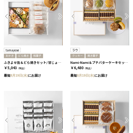
tamayose
ラウ
おかき
どら焼き
和菓子
クッキー
焼き菓子
ふきよせ缶＆どら焼きセット/ 甘じょっぱい缶［tamayose］
Nami-Nami＆プチバターケーキセット［ラウ］
￥5,043
￥6,480
（税込）
（税込）
最短
8月19日(水)
にお届け
最短
8月19日(水)
にお届け