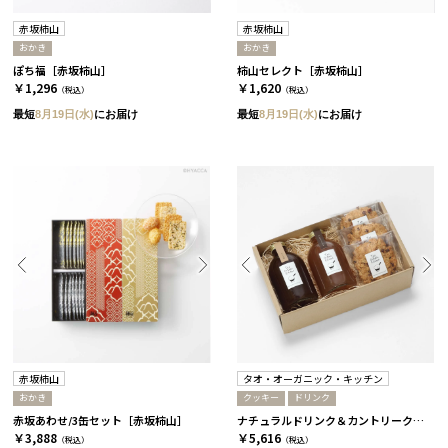
赤坂柿山
赤坂柿山
おかき
おかき
ぽち福［赤坂柿山］
柿山セレクト［赤坂柿山］
￥1,296
￥1,620
（税込）
（税込）
最短
8月19日(水)
にお届け
最短
8月19日(水)
にお届け
赤坂柿山
タオ・オーガニック・キッチン
おかき
クッキー
ドリンク
赤坂あわせ/3缶セット［赤坂柿山］
ナチュラルドリンク＆カントリークッキーセット［タオ・オーガニック・キッチン］
￥3,888
￥5,616
（税込）
（税込）