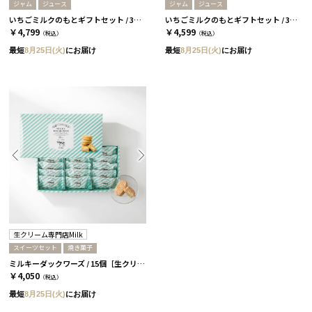
ジャム
ジュース
ジャム
ジュース
いちごミルクのもとギフトセット / 3本 いちご・ぶるーべりー［ICHIBIKO］
いちごミルクのもとギフトセット / 3本 いちご［ICHIBIKO］
￥4,799
￥4,599
（税込）
（税込）
最短
8月25日(火)
にお届け
最短
8月25日(火)
にお届け
生クリーム専門店Milk
スイーツセット
焼き菓子
ミルキーダックワーズ / 15個［生クリーム専門店Milk］
￥4,050
（税込）
最短
8月25日(火)
にお届け