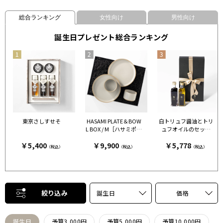
総合ランキング
女性向け
男性向け
誕生日プレゼント総合ランキング
東京さしすせそ
HASAMI PLATE＆BOW
白トリュフ醤油とトリ
L BOX / M［ハサミポー
ュフオイルのセット
セリン］ クリア［ハサ
［FRESH TRUFFLE JAP
￥5,400
￥9,900
￥5,778
ミポーセリン］
AN］
（税込）
（税込）
（税込）
絞り込み
誕生日
価格
誕生日
予算3,000円
予算5,000円
予算10,000円