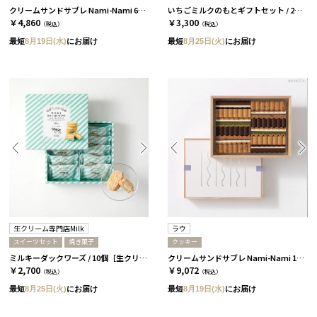
クリームサンドサブレ Nami-Nami 6本入［ラウ］
いちごミルクのもとギフトセット / 2本 / いちご・ぶるーべりー［ICHIBIKO］
￥4,860
￥3,300
（税込）
（税込）
最短
8月19日(水)
にお届け
最短
8月25日(火)
にお届け
生クリーム専門店Milk
ラウ
スイーツセット
焼き菓子
クッキー
ミルキーダックワーズ / 10個［生クリーム専門店Milk］
クリームサンドサブレ Nami-Nami 12本入［ラウ］
￥2,700
￥9,072
（税込）
（税込）
最短
8月25日(火)
にお届け
最短
8月19日(水)
にお届け