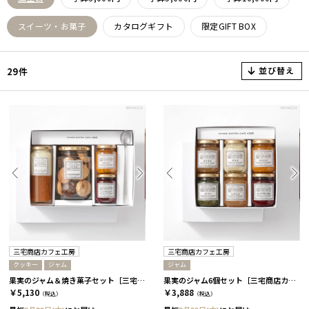
スイーツ・お菓子
カタログギフト
限定GIFT BOX
並び替え
29件
三宅商店カフェ工房
三宅商店カフェ工房
クッキー
ジャム
ジャム
果実のジャム＆焼き菓子セット［三宅商店カフェ工房］
果実のジャム6個セット［三宅商店カフェ工房］
￥5,130
￥3,888
（税込）
（税込）