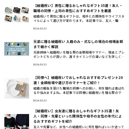
【結婚祝い】男性に贈るおしゃれなギフト35選！友人・
職場の同僚・上司の男性におすすめギフトを厳選
結婚祝いで男性に贈るギフトは、相手との関係性やライフスタ
イルによって選び方が変わります。 本記事では、友人・職場
の同僚・上司や先輩・後輩や部下など立場別に、さらに20
代・30代・4
2026.03.23
兄弟に贈る結婚祝い 入籍のみ・式なしの場合の相場金額
まで細かく解説
兄弟姉妹へ結婚祝いを贈る際の金額相場やマナー、現金とプレ
ゼントどちらが良いか、渡すタイミングの違いなどを詳しく解
説します。また、兄弟夫婦に本当に喜ばれるおしゃれな結婚祝
いギフトの選
2026.03.23
【同僚へ】結婚祝いでおしゃれなおすすめプレゼント20
選！金額相場や選び方のマナーをご紹介！
結婚の報告を受けた職場の同僚へのお祝い、何を贈れば喜ばれ
るか悩みますよね。本記事では同僚に結婚祝いを贈る際のマナ
ーや相場、選び方のコツから、実際に喜ばれるおしゃれなプレ
ゼント20選
2026.03.23
【結婚祝い】女友達に贈るおしゃれなギフト35選！友
人・同僚・先輩といった関係性や相手の女性の年代によ
るおすすめギフトを紹介
友人や先輩など、女性への結婚祝いに何を贈ればいいか迷って