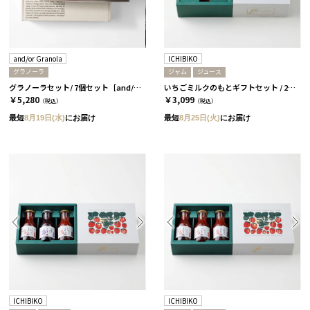
and/or Granola
ICHIBIKO
グラノーラ
ジャム
ジュース
グラノーラセット/ 7個セット［and/or Granola］
いちごミルクのもとギフトセット / 2本 / いちご［ICHIBIKO］
￥5,280
￥3,099
（税込）
（税込）
最短
8月19日(水)
にお届け
最短
8月25日(火)
にお届け
ICHIBIKO
ICHIBIKO