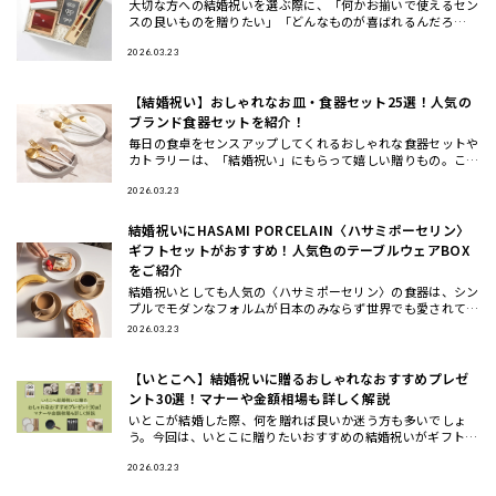
大切な方への結婚祝いを選ぶ際に、「何かお揃いで使えるセン
スの良いものを贈りたい」「どんなものが喜ばれるんだろ
う…」と 悩んだことはありませんか？ この度、THE GIFT SH
OP
2026.03.23
【結婚祝い】おしゃれなお皿・食器セット25選！人気の
ブランド食器セットを紹介！
毎日の食卓をセンスアップしてくれるおしゃれな食器セットや
カトラリーは、「結婚祝い」にもらって嬉しい贈りもの。ここ
では、ギフトのプロが一点一点こだわってセレクトした、もら
って嬉しいテ
2026.03.23
結婚祝いにHASAMI PORCELAIN〈ハサミポーセリン〉
ギフトセットがおすすめ！人気色のテーブルウェアBOX
をご紹介
結婚祝いとしても人気の〈ハサミポーセリン〉の食器は、シン
プルでモダンなフォルムが日本のみならず世界でも愛されてお
り今、注目のテーブルウェアブランド。今回は、波佐見焼の伝
2026.03.23
統を受け継ぎ
【いとこへ】結婚祝いに贈るおしゃれなおすすめプレゼ
ント30選！マナーや金額相場も詳しく解説
いとこが結婚した際、何を贈れば良いか迷う方も多いでしょ
う。今回は、いとこに贈りたいおすすめの結婚祝いがギフトの
他に、ギフトの相場や渡すタイミングについてもご紹介しま
す。おしゃれで洗
2026.03.23