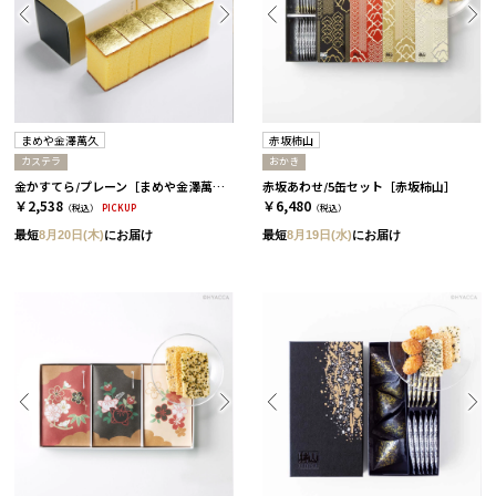
まめや金澤萬久
赤坂柿山
カステラ
おかき
金かすてら/プレーン［まめや金澤萬久］
赤坂あわせ/5缶セット［赤坂柿山］
￥2,538
￥6,480
（税込）
PICKUP
（税込）
最短
8月20日(木)
にお届け
最短
8月19日(水)
にお届け