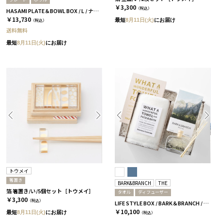
￥3,300
（税込）
HASAMI PLATE＆BOWL BOX / L / ナチュラル［ハサミポーセリン］
￥13,730
最短
8月11日(火)
にお届け
（税込）
送料無料
最短
8月11日(火)
にお届け
トウメイ
箸置き
BARK&BRANCH
THE
箔 箸置き/い/5個セット［トウメイ］
タオル
ディフューザー
￥3,300
（税込）
LIFE STYLE BOX / BARK＆BRANCH / ホワイト
￥10,100
最短
8月11日(火)
にお届け
（税込）