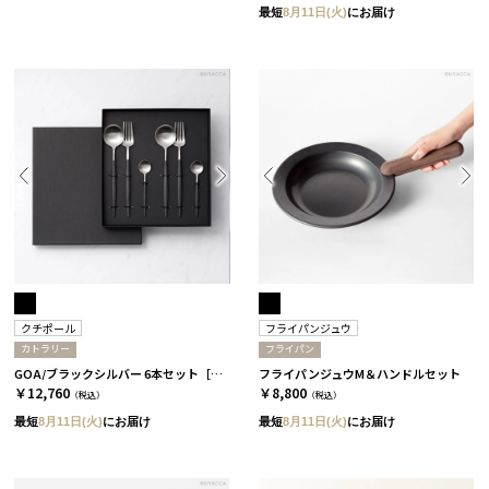
最短
8月11日(火)
にお届け
クチポール
フライパンジュウ
カトラリー
フライパン
GOA/ブラックシルバー 6本セット［クチポール］
フライパンジュウM＆ハンドルセット
￥12,760
￥8,800
（税込）
（税込）
最短
8月11日(火)
にお届け
最短
8月11日(火)
にお届け