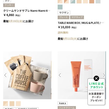
ラウ
クッキー
クリームサンドサブレ Nami-Nami 6本入［ラウ］
サクザン
￥4,860
（税込）
プレート
マグカップ
最短
8月19日(水)
にお届け
TABLE WARE BOX / MUG＆PLATE / グレージュ＆コーラルベージュ［サクザン×HYACCA］
￥10,030
（税込）
送料無料
最短
8月11日(火)
にお届け
kuoca
ハンドクリーム