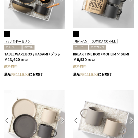
ハサミポーセリン
モヘイム
SUMIDA COFFEE
カトラリー
ボウル
コーヒー
マグカップ
TABLE WARE BOX / HASAMI / ブラック［ハサミポーセリン］
BREAK TIME BOX / MOHEIM × SUMIDA COFFEE / ブラック
￥13,620
￥6,930
（税込）
（税込）
送料無料
送料無料
最短
8月11日(火)
にお届け
最短
8月11日(火)
にお届け