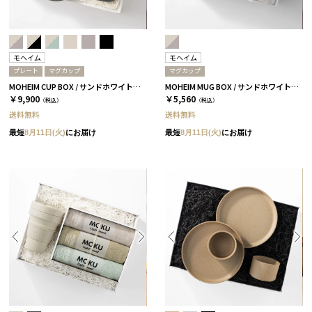
モヘイム
モヘイム
プレート
マグカップ
マグカップ
MOHEIM CUP BOX / サンドホワイト＆ブラック［モヘイム］
MOHEIM MUG BOX / サンドホワイト＆グレー［モヘイム］
￥9,900
￥5,560
（税込）
（税込）
送料無料
送料無料
最短
8月11日(火)
にお届け
最短
8月11日(火)
にお届け