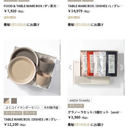
FOOD＆TABLE WARE BOX / 9° / 茶大色 / ズッペン
TABLE WARE BOX / DISHES / L / グレー＆ベージュ［イイホシユミコ×木村硝子店］
￥7,920
￥14,979
（税込）
（税込）
送料無料
送料無料
最短
8月11日(火)
にお届け
最短
8月11日(火)
にお届け
and/or Granola
グラノーラ
ユミコイイホシポーセリン
木村硝子店
グラノーラセット/ 5個セット［and/or Granola］
スープカップ
プレート
￥3,980
（税込）
TABLE WARE BOX / DISHES / M / グレー＆ベージュ［イイホシユミコ×木村硝子店］
￥12,100
最短
8月19日(水)
にお届け
（税込）