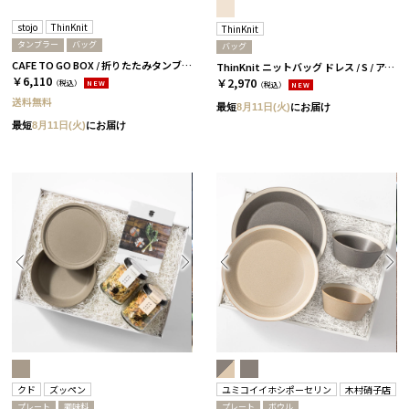
stojo
ThinKnit
ThinKnit
タンブラー
バッグ
バッグ
CAFE TO GO BOX / 折りたたみタンブラー+バッグ / アイボリー
ThinKnit ニットバッグ ドレス / S / アイボリー［シンクニット］
￥6,110
￥2,970
（税込）
NEW
（税込）
NEW
送料無料
最短
8月11日(火)
にお届け
最短
8月11日(火)
にお届け
クド
ズッペン
ユミコイイホシポーセリン
木村硝子店
プレート
調味料
プレート
ボウル