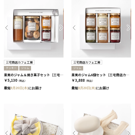
三宅商店カフェ工房
三宅商店カフェ工房
クッキー
ジャム
ジャム
果実のジャム＆焼き菓子セット［三宅商店カフェ工房］
果実のジャム6個セット［三宅商店カフェ工房］
￥5,130
￥3,888
（税込）
（税込）
最短
8月20日(木)
にお届け
最短
8月20日(木)
にお届け