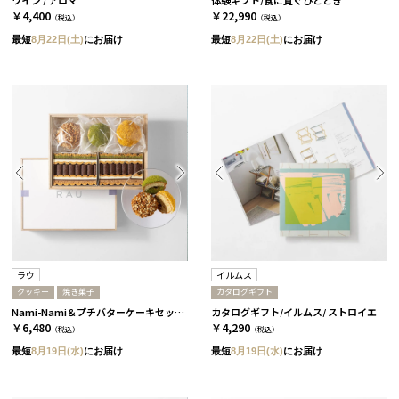
￥4,400
￥22,990
（税込）
（税込）
最短
8月22日(土)
にお届け
最短
8月22日(土)
にお届け
ラウ
イルムス
クッキー
焼き菓子
カタログギフト
Nami-Nami＆プチバターケーキセット［ラウ］
カタログギフト/イルムス/ ストロイエ
￥6,480
￥4,290
（税込）
（税込）
最短
8月19日(水)
にお届け
最短
8月19日(水)
にお届け