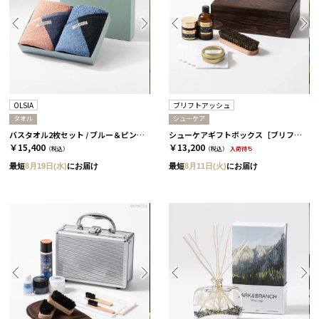
OLSIA
ブリフトアッシュ
タオル
シューケア
バスタオル2枚セット / ブルー＆ピンク［オルシア］
シューケアギフトボックス［ブリフトアッシュ］
￥15,400
￥13,200
（税込）
（税込）
入荷待ち
最短
8月19日(水)
にお届け
最短
8月11日(火)
にお届け