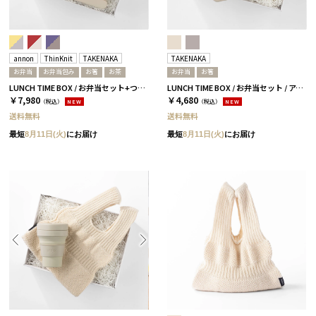
annon
ThinKnit
TAKENAKA
TAKENAKA
お弁当
お弁当包み
お箸
お茶
お弁当
お箸
LUNCH TIME BOX / お弁当セット+つつみ+お茶アソート / イエロー
LUNCH TIME BOX / お弁当セット / アイボリー
￥7,980
￥4,680
（税込）
NEW
（税込）
NEW
送料無料
送料無料
最短
8月11日(火)
にお届け
最短
8月11日(火)
にお届け