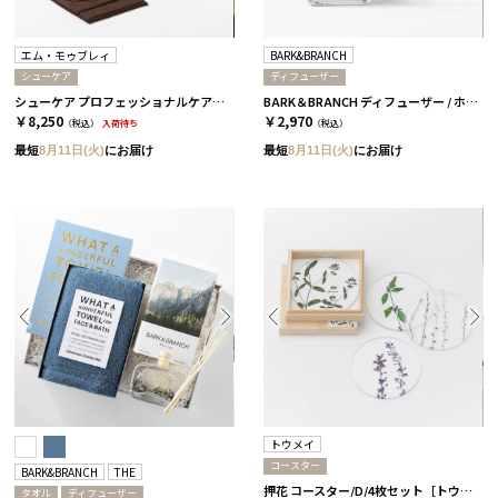
エム・モゥブレィ
BARK&BRANCH
シューケア
ディフューザー
シューケア プロフェッショナルケアセット［エム・モゥブレィ］
BARK＆BRANCH ディフューザー / ホワイトセージ
￥8,250
￥2,970
（税込）
入荷待ち
（税込）
最短
8月11日(火)
にお届け
最短
8月11日(火)
にお届け
トウメイ
コースター
BARK&BRANCH
THE
押花 コースター/D/4枚セット［トウメイ］
タオル
ディフューザー