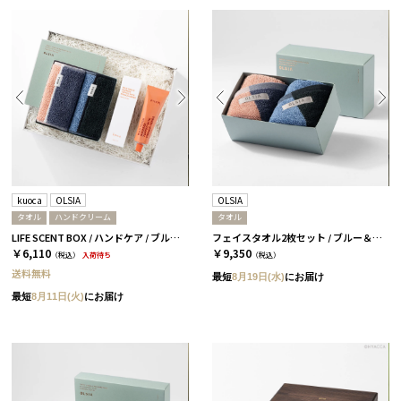
kuoca
OLSIA
OLSIA
タオル
ハンドクリーム
タオル
LIFE SCENT BOX / ハンドケア / ブルー＆ピンク
フェイスタオル2枚セット / ブルー＆ピンク［オルシア］
￥6,110
￥9,350
（税込）
入荷待ち
（税込）
送料無料
最短
8月19日(水)
にお届け
最短
8月11日(火)
にお届け