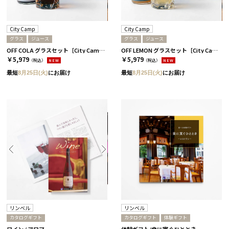
City Camp
City Camp
グラス
ジュース
グラス
ジュース
OFF COLA グラスセット［City Camp］
OFF LEMON グラスセット［City Camp］
￥5,979
￥5,979
（税込）
NEW
（税込）
NEW
最短
8月25日(火)
にお届け
最短
8月25日(火)
にお届け
リンベル
リンベル
カタログギフト
カタログギフト
体験ギフト
ワイン / アロマ
体験ギフト/食に寛ぐひととき