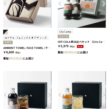
City Camp
ジュース
ロイヤル - フェニックス オブ ザ シーズ
OFF COLA 飲み比べセット ［City Camp］
タオル
￥5,979
（税込）
NEW
AMBIENT TOWEL / FACE TOWEL / チャコール
￥6,600
最短
8月25日(火)
にお届け
（税込）
最短
8月11日(火)
にお届け