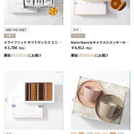
AND THE FRIET
ラウ
お菓子
クッキー
ドライフリット ギフトボックス ミニ 12個［アンドザフリット］
Nami-Nami＆キャラメルクッキーセット［ラウ］
￥3,780
￥6,912
（税込）
（税込）
最短
8月11日(火)
にお届け
最短
8月19日(水)
にお届け