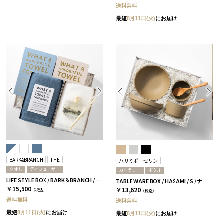
送料無料
最短
8月11日(火)
にお届け
BARK&BRANCH
THE
ハサミポーセリン
タオル
ディフューザー
カトラリー
ボウル
LIFE STYLE BOX / BARK＆BRANCH / DUO / ブルー＆ホワイト
TABLE WARE BOX / HASAMI / S / ナチュラル［ハサミポーセリン］
￥15,600
￥13,620
（税込）
（税込）
送料無料
送料無料
最短
8月11日(火)
にお届け
最短
8月11日(火)
にお届け