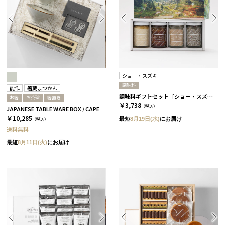
ショー・スズキ
調味料
能作
箸蔵まつかん
調味料ギフトセット［ショー・スズキ］
お箸
お茶碗
箸置き
￥3,738
（税込）
JAPANESE TABLE WARE BOX / CAPE / 茶碗+箸置き+箸 / 浅葱＆桜
￥10,285
最短
8月19日(水)
にお届け
（税込）
送料無料
最短
8月11日(火)
にお届け