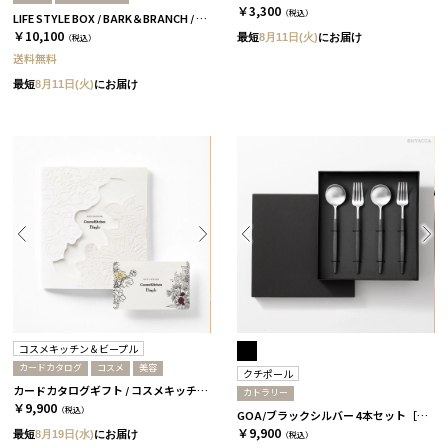
￥3,300
（税込）
LIFE STYLE BOX / BARK＆BRANCH / ブルー
￥10,100
最短
8月11日(火)
にお届け
（税込）
送料無料
最短
8月11日(火)
にお届け
コスメキッチン＆ビープル
カードカタログ
コスメ
美容
クチポール
カードカタログギフト / コスメキッチン＆ビープル / LOVE
カトラリー
￥9,900
（税込）
GOA/ブラックシルバー 4本セット［クチポール］
￥9,900
最短
8月19日(水)
にお届け
（税込）