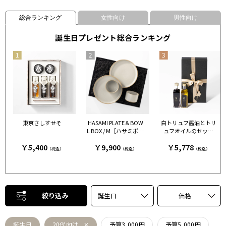
総合ランキング
女性向け
男性向け
誕生日プレゼント総合ランキング
東京さしすせそ
HASAMI PLATE＆BOW
白トリュフ醤油とトリ
L BOX / M［ハサミポー
ュフオイルのセット
セリン］ クリア［ハサ
［FRESH TRUFFLE JAP
￥5,400
￥9,900
￥5,778
ミポーセリン］
AN］
（税込）
（税込）
（税込）
絞り込み
誕生日
価格
誕生日
20代向け
予算3,000円
予算5,000円