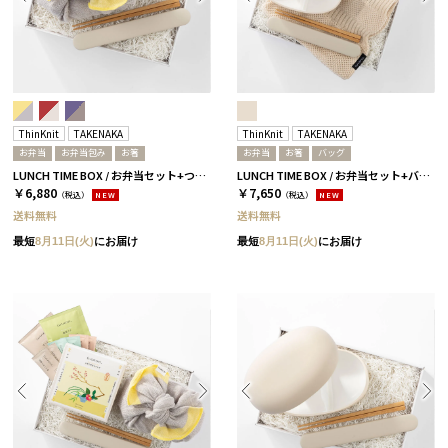
ThinKnit
TAKENAKA
ThinKnit
TAKENAKA
お弁当
お弁当包み
お箸
お弁当
お箸
バッグ
LUNCH TIME BOX / お弁当セット+つつみ / イエロー
LUNCH TIME BOX / お弁当セット+バッグ / アイボリー
￥6,880
￥7,650
（税込）
NEW
（税込）
NEW
送料無料
送料無料
最短
8月11日(火)
にお届け
最短
8月11日(火)
にお届け