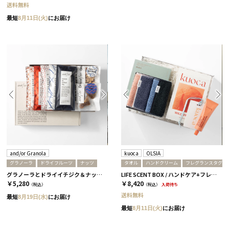
送料無料
最短
8月11日(火)
にお届け
and/or Granola
kuoca
OLSIA
グラノーラ
ドライフルーツ
ナッツ
タオル
ハンドクリーム
フレグランスタグ
グラノーラとドライイチジク＆ナッツセット/ 5個セット［and/or Granola］
LIFE SCENT BOX / ハンドケア+フレグランス / ブルー＆ピンク
￥5,280
￥8,420
（税込）
（税込）
入荷待ち
送料無料
最短
8月19日(水)
にお届け
最短
8月11日(火)
にお届け