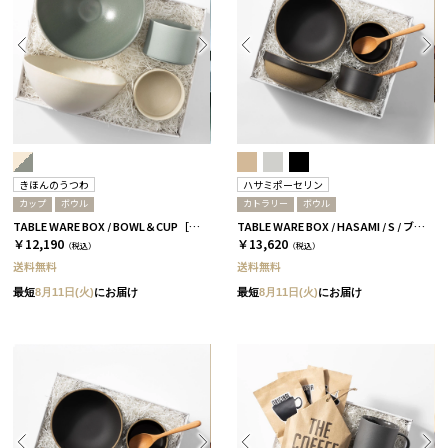
きほんのうつわ
ハサミポーセリン
カップ
ボウル
カトラリー
ボウル
TABLE WARE BOX / BOWL＆CUP［きほんのうつわ］
TABLE WARE BOX / HASAMI / S / ブラック［ハサミポーセリン］
￥12,190
￥13,620
（税込）
（税込）
送料無料
送料無料
最短
8月11日(火)
にお届け
最短
8月11日(火)
にお届け