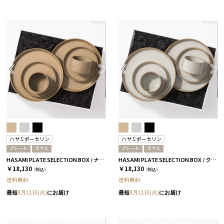
ハサミポーセリン
ハサミポーセリン
プレート
ボウル
プレート
ボウル
HASAMI PLATE SELECTION BOX / ナチュラル［ハサミポーセリン］
HASAMI PLATE SELECTION BOX / クリア［ハサミポーセリン］
￥18,130
￥18,130
（税込）
（税込）
送料無料
送料無料
最短
8月11日(火)
にお届け
最短
8月11日(火)
にお届け