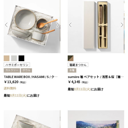
ハサミポーセリン
箸蔵まつかん
カトラリー
ボウル
お箸
TABLE WARE BOX / HASAMI / S / クリア［ハサミポーセリン］
sumiiro 箸 ペアセット / 浅葱＆桜［箸蔵まつかん］
￥13,620
￥4,345
（税込）
（税込）
送料無料
最短
8月11日(火)
にお届け
最短
8月11日(火)
にお届け