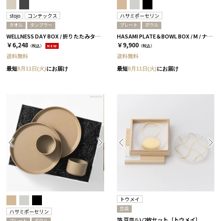
stojo
コンテックス
ハサミポーセリン
タオル
タンブラー
プレート
ボウル
WELLNESS DAY BOX / 折りたたみタンブラー+タオル / ペール
HASAMI PLATE＆BOWL BOX / M / ナチュラル［ハサミポーセリン］
￥6,248
￥9,900
（税込）
NEW
（税込）
送料無料
送料無料
最短
8月11日(火)
にお届け
最短
8月11日(火)
にお届け
トウメイ
豆皿
ハサミポーセリン
箔 豆皿/い/2枚セット［トウメイ］
プレート
ボウル