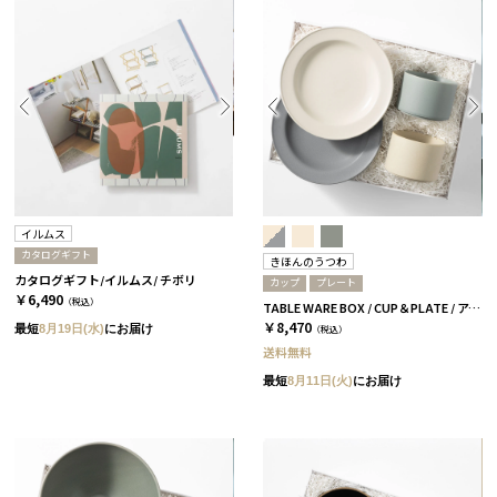
イルムス
カタログギフト
きほんのうつわ
カタログギフト/イルムス/ チボリ
カップ
プレート
￥6,490
（税込）
TABLE WARE BOX / CUP＆PLATE / アイボリー＆グレー［きほんのうつわ］
￥8,470
最短
8月19日(水)
にお届け
（税込）
送料無料
最短
8月11日(火)
にお届け