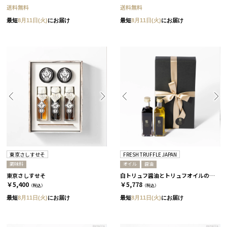
送料無料
送料無料
最短
8月11日(火)
にお届け
最短
8月11日(火)
にお届け
東京さしすせそ
FRESH TRUFFLE JAPAN
調味料
オイル
醤油
東京さしすせそ
白トリュフ醤油とトリュフオイルのセット［FRESH TRUFFLE JAPAN］
￥5,400
￥5,778
（税込）
（税込）
最短
8月11日(火)
にお届け
最短
8月11日(火)
にお届け