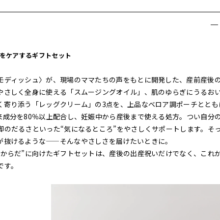
をケアするギフトセット
モディッシュ〉が、現場のママたちの声をもとに開発した、産前産後
やさしく全身に使える「スムージングオイル」、肌のゆらぎにうるお
く寄り添う「レッグクリーム」の3点を、上品なベロア調ポーチととも
来成分を80％以上配合し、妊娠中から産後まで使える処方。つい自分
脚のだるさといった“気になるところ”をやさしくサポートします。そ
が抜けるような——そんなやさしさを届けたいときに。
のからだ”に向けたギフトセットは、産後の出産祝いだけでなく、これ
です。