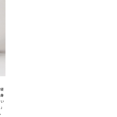
が使
自身
たい
ね」
。