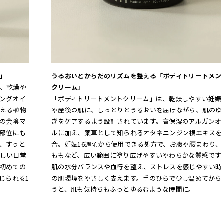
」
うるおいとからだのリズムを整える「ボディトリートメ
、乾燥や
クリーム」
ングオイ
「ボディトリートメントクリーム」は、乾燥しやすい妊
える植物
や産後の肌に、しっとりとうるおいを届けながら、肌の
の会陰マ
ぎをケアするよう設計されています。高保湿のアルガン
部位にも
ルに加え、薬草として知られるオタネニンジン根エキス
、すっと
合。妊娠16週頃から使用できる処方で、お腹や腰まわり
しい日常
ももなど、広い範囲に塗り広げやすいやわらかな質感です
初めての
肌の水分バランスや血行を整え、ストレスを感じやすい
じられる1
の肌環境をやさしく支えます。手のひらで少し温めてか
うと、肌も気持ちもふっとゆるむような時間に。