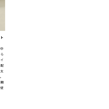
ント
娠中
ゆら
オイ
を配
、太
。
時期
ら使