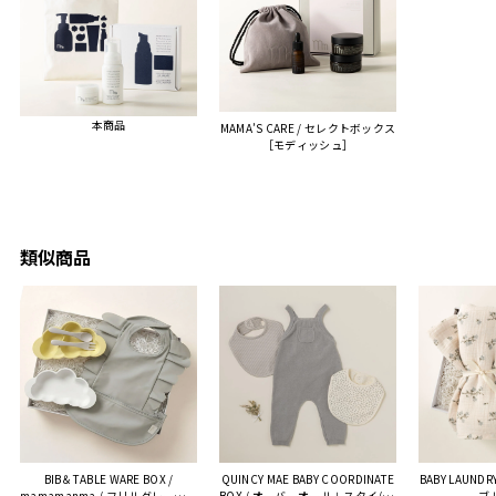
ました。
また、こちら不注意でメー
ルアドレスを誤って入力し
登録してログインできなく
本商品
MAMA’S CARE / セレクトボックス
困った際にも、迅速に回答
［モディッシュ］
連絡があり大変助かりまし
た。
ありがとうございます。
またぜひ利用させていただ
ければと思います。
類似商品
BIB＆TABLE WARE BOX /
QUINCY MAE BABY COORDINATE
BABY LAUNDRY
mamamanma / フリルグレー［デ
BOX / オーバーオール＋スタイ/ ラ
ブ