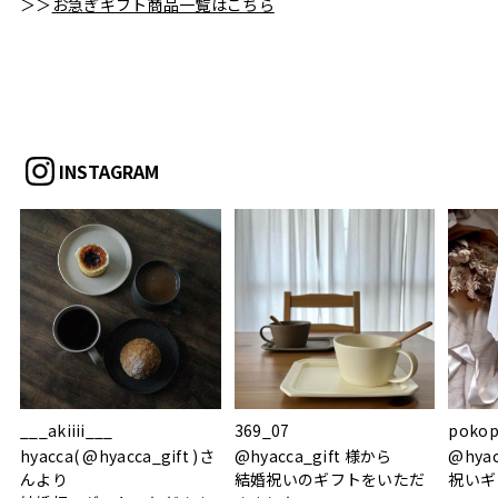
＞＞
お急ぎギフト商品一覧はこちら
INSTAGRAM
___akiiii___
369_07
pokop
hyacca( @hyacca_gift )さ
@hyacca_gift 様から
@hya
んより
結婚祝いのギフトをいただ
祝いギ