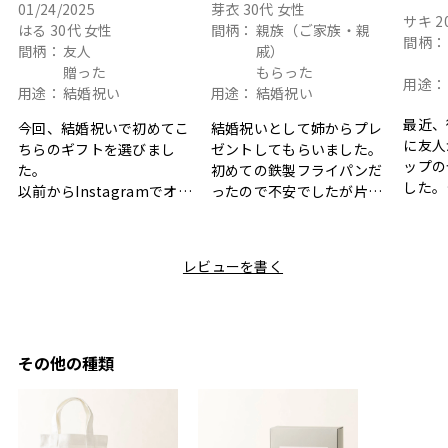
01/24/2025
芽衣
30代
女性
サキ
2
はる
30代
女性
間柄：
親族（ご家族・親
間柄：
間柄：
友人
戚）
贈った
もらった
用途：
用途：
結婚祝い
用途：
結婚祝い
最近、
今回、結婚祝いで初めてこ
結婚祝いとして姉からプレ
に友人
ちらのギフトを選びまし
ゼントしてもらいました。
ップの
た。
初めての鉄製フライパンだ
した。
以前からInstagramでオシ
ったので不安でしたが片手
ボック
ャレなギフトセットだなと
で操作できて使い勝手が良
て、カ
目にしており、先日入籍し
く、調理後にそのままお皿
しい説
た友人にぴったりなカラー
として食卓に出せるのも便
レビューを書く
も親切
と大好きなカレーのセット
利です。洗い物も減って一
夫婦ふ
があったのでこちら購入さ
石二鳥です笑
ークが
せていただきました。
メッセージカードで姉から
休憩時
友人に送った際、ご夫婦ど
のメッセージに少しうるっ
のが楽
ちらも大変気に入ったと写
ときてしまいました。姉の
その他の種類
セット
真付きで喜びの連絡をもら
センスが光るプレゼント
ヒーも
った時は、HYACCAギフト
で、いい思い出になりまし
す。
を選んでよかったし他の友
た。
人にもお勧めしたいと感じ