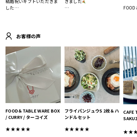
結婚祝いギフトいただきま
きました
した
FOOD
.
シンプルで朝のパンタイム
/ 9°/
MOHEIM CUP BOX / サンド
にぴったり
ホワイト＆ブラック
柔らかい手触りで使い心地
白無垢
.
も◎
に入り
お客様の声
おうちカフェもお洒落にな
って嬉しい𖠚 ⡱
素敵なギフトを
真っ白
.
ありがとうございました
いいの
#hyacca #結婚祝い
#hyacca #結婚祝い
#結婚祝
#お祝い #プレゼント
淡色女
結婚祝
色イン
FOOD＆TABLE WARE BOX
フライパンジュウS 2枚＆ハ
CAFE 
/ CURRY / ターコイズ
ンドルセット
SAKU
ト
★★★★★
★★★★★
★★