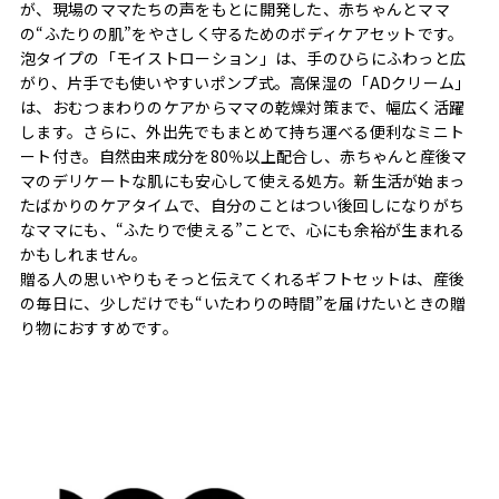
が、現場のママたちの声をもとに開発した、赤ちゃんとママ
の“ふたりの肌”をやさしく守るためのボディケアセットです。
泡タイプの「モイストローション」は、手のひらにふわっと広
がり、片手でも使いやすいポンプ式。高保湿の「ADクリーム」
は、おむつまわりのケアからママの乾燥対策まで、幅広く活躍
します。さらに、外出先でもまとめて持ち運べる便利なミニト
ート付き。自然由来成分を80％以上配合し、赤ちゃんと産後マ
マのデリケートな肌にも安心して使える処方。新生活が始まっ
たばかりのケアタイムで、自分のことはつい後回しになりがち
なママにも、“ふたりで使える”ことで、心にも余裕が生まれる
かもしれません。
贈る人の思いやりもそっと伝えてくれるギフトセットは、産後
の毎日に、少しだけでも“いたわりの時間”を届けたいときの贈
り物におすすめです。