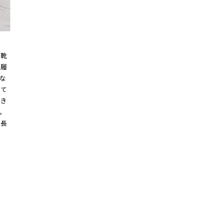
、靴
て履
な
って
でき
。
成長