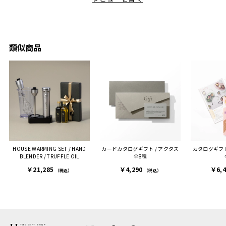
も親切
と大好きなカレーのセット
利です。洗い物も減って一
夫婦ふ
があったのでこちら購入さ
石二鳥です笑
ークが
せていただきました。
メッセージカードで姉から
休憩時
友人に送った際、ご夫婦ど
のメッセージに少しうるっ
のが楽
ちらも大変気に入ったと写
ときてしまいました。姉の
類似商品
セット
真付きで喜びの連絡をもら
センスが光るプレゼント
ヒーも
った時は、HYACCAギフト
で、いい思い出になりまし
す。
を選んでよかったし他の友
た。
人にもお勧めしたいと感じ
ました。
また、こちら不注意でメー
ルアドレスを誤って入力し
登録してログインできなく
HOUSE WARMING SET / HAND
カードカタログギフト / アクタス
カタログギフト/he
困った際にも、迅速に回答
BLENDER / TRUFFLE OIL
全8種
連絡があり大変助かりまし
￥21,285
￥4,290
￥6,
た。
（税込）
（税込）
ありがとうございます。
またぜひ利用させていただ
ければと思います。