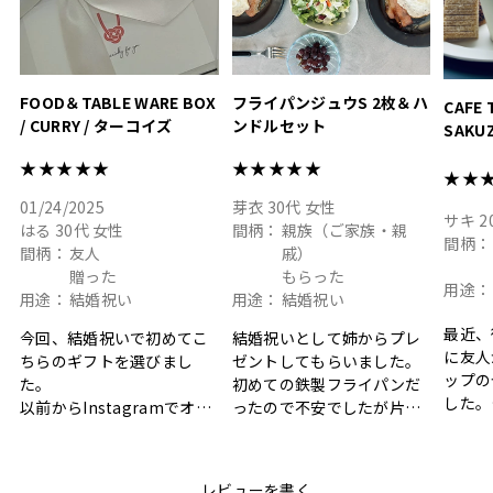
色イン
FOOD＆TABLE WARE BOX
フライパンジュウS 2枚＆ハ
CAFE 
/ CURRY / ターコイズ
ンドルセット
SAKU
ト
★★★★★
★★★★★
★★
01/24/2025
芽衣
30代
女性
サキ
2
はる
30代
女性
間柄：
親族（ご家族・親
間柄：
間柄：
友人
戚）
贈った
もらった
用途：
用途：
結婚祝い
用途：
結婚祝い
最近、
今回、結婚祝いで初めてこ
結婚祝いとして姉からプレ
に友人
ちらのギフトを選びまし
ゼントしてもらいました。
ップの
た。
初めての鉄製フライパンだ
した。
以前からInstagramでオシ
ったので不安でしたが片手
ボック
ャレなギフトセットだなと
で操作できて使い勝手が良
て、カ
目にしており、先日入籍し
く、調理後にそのままお皿
しい説
た友人にぴったりなカラー
として食卓に出せるのも便
レビューを書く