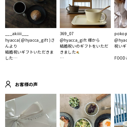
___akiiii___
369_07
pokop
hyacca( @hyacca_gift )さ
@hyacca_gift 様から
@hya
んより
結婚祝いのギフトをいただ
祝いギ
結婚祝いギフトいただきま
きました
した
FOOD
.
シンプルで朝のパンタイム
/ 9°/
MOHEIM CUP BOX / サンド
にぴったり
ホワイト＆ブラック
柔らかい手触りで使い心地
白無垢
.
も◎
に入り
お客様の声
おうちカフェもお洒落にな
って嬉しい𖠚 ⡱
素敵なギフトを
真っ白
.
ありがとうございました
いいの
#hyacca #結婚祝い
#hyacca #結婚祝い
#結婚祝
#お祝い #プレゼント
淡色女
結婚祝