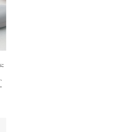
に
く、
す。
。