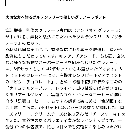
大切な方へ贈るグルテンフリーで優しいグラノーラギフト
管理栄養士監修のグラノーラ専門店〈アンドオア グラノーラ〉
が手がける、素材と製法にこだわったグルテンフリーの『グラ
ノーラ』のセット。
原材料は国産を中心に、有機栽培された素材を厳選し、産地や
品質にもこだわっています。キヌア、チアシード、もち麦、玄米
など様々な穀物やスーパーフードを組み合わせたグラノーラ
は、5個セットもしくは7個セットからお選びいただけます。 5
個セットのフレーバーには、有機オレンジピールがアクセント
の「ビターチョコレート」、香料・砂糖不使用で自然な甘みの
「ナチュラルメープル」、ドライイチゴの甘酸っぱさがクセに
なる「アールグレイ」、黒糖のコクとビターなコーヒーが溶け
合う「黒糖コーヒー」、おつまみ感覚で楽しめる「塩胡椒」を
ご用意。さらに、7個セットは塩とハーブの香りが調和した「ロ
ーズマリー」、クリームチーズを練り込んだ「チーズケーキ」を
加えた、意外性のあるバラエティ豊かなラインナップです。一
食分ずつの個包装で、忙しい日々でも気軽にお楽しみいただけ