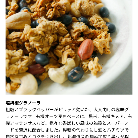
塩胡椒グラノーラ
粗塩とブラックペッパーがピリッと効いた、大人向けの塩味グ
ラノーラです。有機オーツ麦をベースに、黒米、有機キヌア、有
機アマランサスなど、様々な香ばしい風味の雑穀とスーパーフ
ードを贅沢に配合しました。砂糖の代わりに甘酒とハチミツで
自然な甘みとコクを引き出し、北海道産の無添加煎り黒豆が程