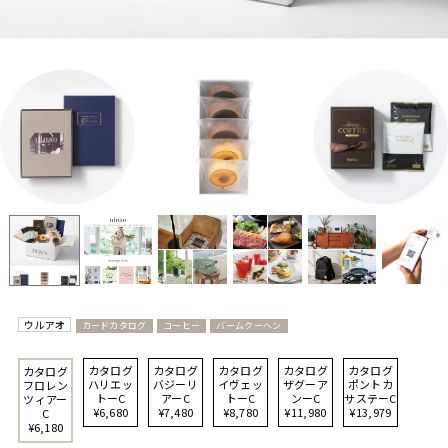
ウルアオ
カードカタログ
コーヒー
バームクーヘン
カタログ
カタログ
カタログ
カタログ
カタログ
カタログ
ハリエッ
バジーリ
イヴェッ
ザグーア
ポントカ
フロレン
トーC
アーC
トーC
ンーC
サステーC
ツィアー
¥6,680
¥7,480
¥8,780
¥11,980
¥13,979
C
¥6,180