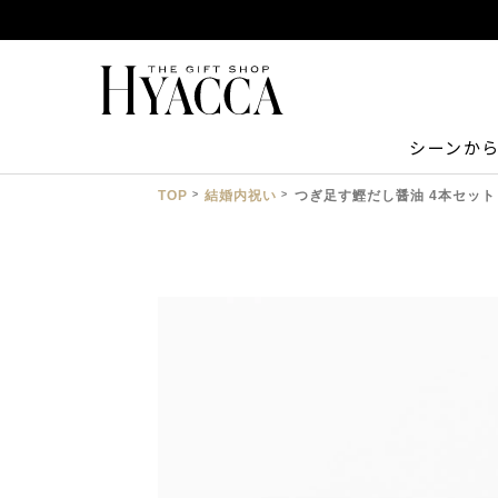
シーンか
TOP
結婚内祝い
つぎ足す鰹だし醤油 4本セッ