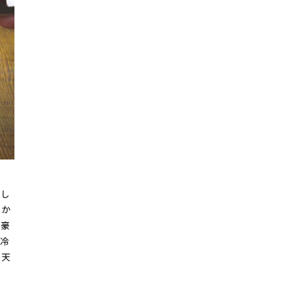
召し
卵か
と豪
冷
・天