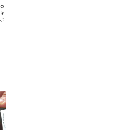
ンの
材は
ポ