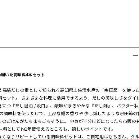
の利いた調味料4本セット
う高級だしの素として知られる高知県土佐清水産の「宗田節」を使っ
料セット。 さまざまな料理に活用できるよう、だしの美味しさをダイ
き立つ『だし醤油 / 淡口』、酸味がまろやかな『だし酢』、パウダー
の調味料を使うだけで、上品な鰹の香りや 少し燻したような宗田節の
ものごはんがたちまちごちそうに。 中身が半分ほどになったら市販の
味料として約1年間使えるところも、嬉しいポイントです。
せなくなりリピートしている調味料セットは、ご自宅用はもちろん、グ