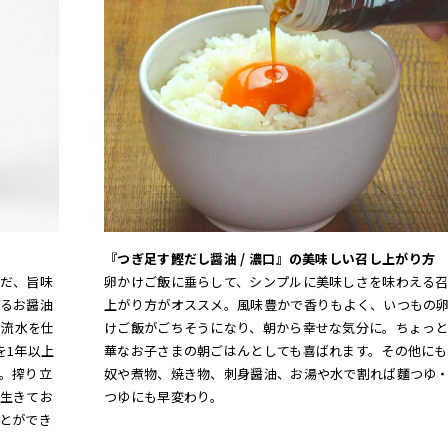
『つぎ足す鰹だし醤油 / 濃口』の美味しい召し上がり方
だ、旨味
卵かけご飯に垂らして、シンプルに美味しさを味わえる
るお醤油
上がり方がオススメ。風味豊かで香りもよく、いつもの
伏流水を仕
けご飯がごちそうになり、朝から幸せな気分に。ちょっ
を1年以上
華なお子さまの朝ごはんとしても喜ばれます。その他にも
。搾り立
奴や煮物、焼き物、刺身醤油、お湯や水で割れば麵つゆ
生きてお
つゆにも早変わり。
とができ