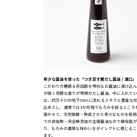
希少な醤油を使った『つぎ足す鰹だし醤油 / 濃口』
こだわりの鰹節＆宗田節を特別なお醤油に漬け込ん
が強く芳醇な香りが特徴のだし醤油。中に入れてい
は、四万十川の地下50ｍに流れるミネラル豊富な
込水とし、通常では3か月程でもろみを絞るところ
寝かせて、天然発酵・熟成させた希少なものを使用
ての非加熱・完全無添加の生揚醤油なので酵母菌が
り、もろみの濃厚な味わいをダイレクトに感じるこ
ます。