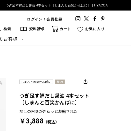
つぎ足す鰹だし醤油 4本セット［しまんと百笑かんぱに］｜HYACCA
ログイン / 会員登録
検索
資料請求
カート
お気に入り
のお客様
しまんと百笑かんぱに
醤油
つぎ足す鰹だし醤油 4本セット
［しまんと百笑かんぱに］
だしの旨味がぎゅっと凝縮された
￥3,888
（税込）