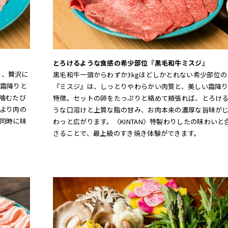
とろけるような食感の希少部位『黒毛和牛ミスジ』
を、贅沢に
黒毛和牛一頭からわずか3kgほどしかとれない希少部位の
霜降りと
『ミスジ』は、しっとりやわらかい肉質と、美しい霜降
噛むたび
特徴。セットの卵をたっぷりと絡めて頬張れば、とろけ
より肉の
うな口溶けと上質な脂の甘み、お肉本来の濃厚な旨味が
同時に味
わっと広がります。〈KINTAN〉特製わりしたの味わいと
さることで、最上級のすき焼き体験ができます。