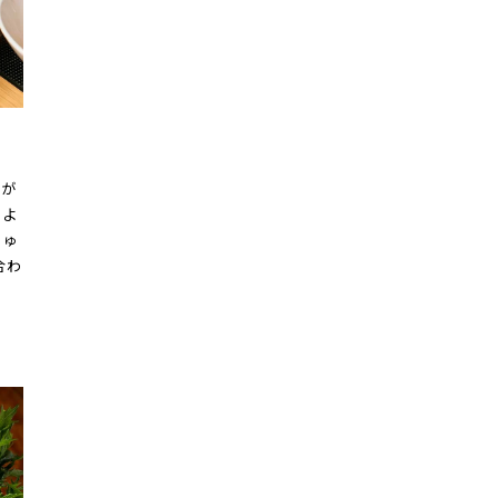
りが
るよ
じゅ
合わ