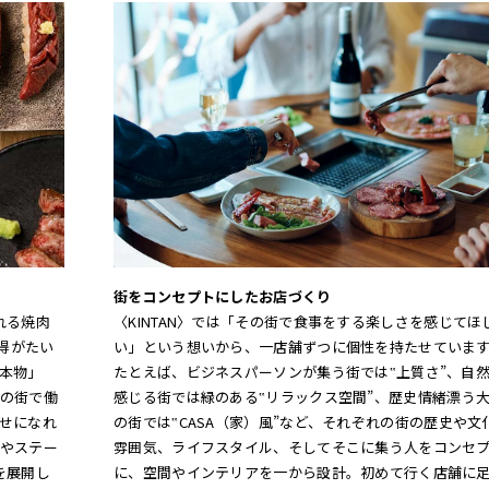
街をコンセプトにしたお店づくり
れる焼肉
〈KINTAN〉では「その街で食事をする楽しさを感じてほ
得がたい
い」という想いから、一店舗ずつに個性を持たせていま
本物」
たとえば、ビジネスパーソンが集う街では‟上質さ”、自
の街で働
感じる街では緑のある‟リラックス空間”、歴史情緒漂う
せになれ
の街では‟CASA（家）風”など、それぞれの街の歴史や文
やステー
雰囲気、ライフスタイル、そしてそこに集う人をコンセ
を展開し
に、空間やインテリアを一から設計。初めて行く店舗に