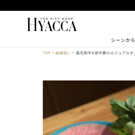
シーンか
TOP
結婚祝い
黒毛和牛&岩中豚のカジュアルすき