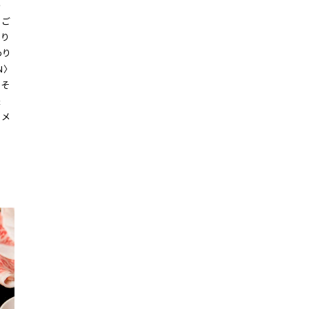
〉
、ご
まり
わり
N〉
ちそ
夫
スメ