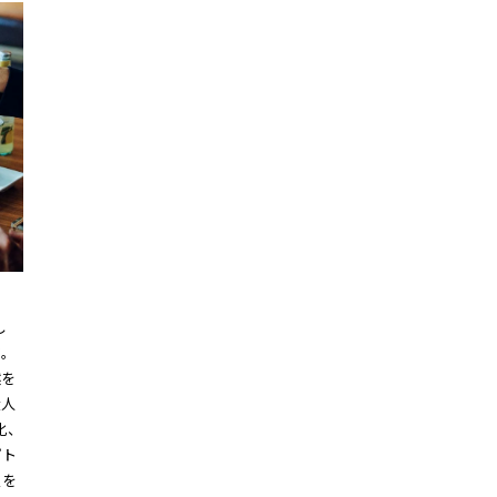
し
す。
然を
大人
化、
プト
足を