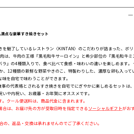
ム満点な豪華すき焼きセット
を魅了しているレストラン〈KINTAN〉のこだわりが詰まった、ボリ
お肉は、牛肉の王様『黒毛和牛サーロイン』と希少部位の『黒毛和牛ミ
バラ』の4種類入りで、食べ比べて食感・味わいの違いを楽しめます。 
か、12種類の新鮮な野菜やきのこ、特製わりした、濃厚な卵も入って
な味を自宅で味わうことができます。
な食事の代表格とされるすき焼きを自宅でにぎやかに楽しめるセットは
祝いや内祝い、お歳暮・お年賀にオススメです。
す。クール便送料は、商品代金に含まれます。
場合は、お届け先の方が受取日時を指定できる
ソーシャルギフト
がお
合の、返品・交換は承れませんのでご了承ください。