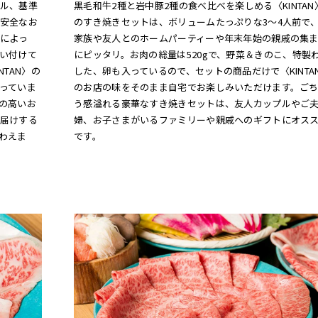
黒毛和牛2種と岩中豚2種の食べ比べを楽しめる〈KINTAN
ル、基準
のすき焼きセットは、ボリュームたっぷりな3～4人前で
安全なお
家族や友人とのホームパーティーや年末年始の親戚の集
によっ
にピッタリ。お肉の総量は520gで、野菜＆きのこ、特製
い付けて
した、卵も入っているので、セットの商品だけで〈KINTA
TAN〉の
のお店の味をそのまま自宅でお楽しみいただけます。ご
っていま
う感溢れる豪華なすき焼きセットは、友人カップルやご
の高いお
婦、お子さまがいるファミリーや親戚へのギフトにオス
届けする
です。
わえま