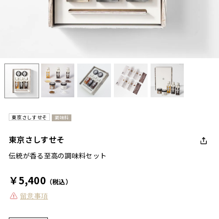
東京さしすせそ
調味料
東京さしすせそ
伝統が香る至高の調味料セット
￥5,400
（税込）
留意事項