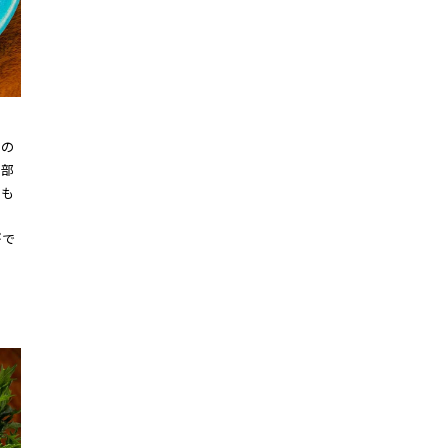
』
スの
た部
力も
がで