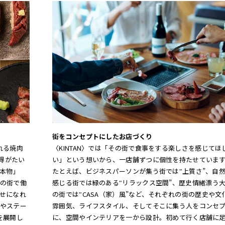
街をコンセプトにしたお店づくり
れる焼肉
〈KINTAN〉では「その街で食事をする楽しさを感じてほ
得がたい
い」という想いから、一店舗ずつに個性を持たせていま
本物」
たとえば、ビジネスパーソンが集う街では‟上質さ”、自
の街で働
感じる街では緑のある‟リラックス空間”、歴史情緒漂う
せになれ
の街では‟CASA（家）風”など、それぞれの街の歴史や文
やステー
雰囲気、ライフスタイル、そしてそこに集う人をコンセ
を展開し
に、空間やインテリアを一から設計。初めて行く店舗に