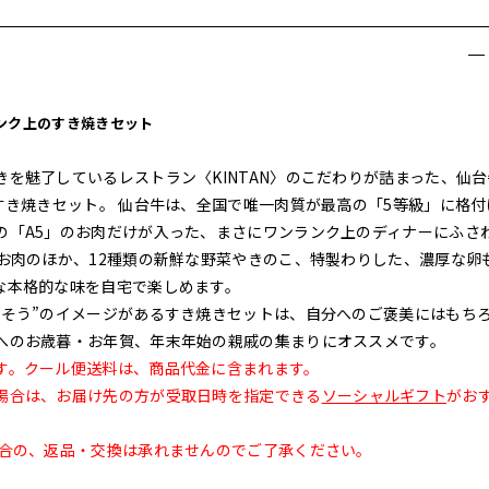
ランク上のすき焼きセット
を魅了しているレストラン〈KINTAN〉のこだわりが詰まった、仙台
すき焼きセット。 仙台牛は、全国で唯一肉質が最高の「5等級」に格付
の「A5」のお肉だけが入った、まさにワンランク上のディナーにふさ
お肉のほか、12種類の新鮮な野菜やきのこ、特製わりした、濃厚な卵
な本格的な味を自宅で楽しめます。
ちそう”のイメージがあるすき焼きセットは、自分へのご褒美にはもち
へのお歳暮・お年賀、年末年始の親戚の集まりにオススメです。
す。クール便送料は、商品代金に含まれます。
場合は、お届け先の方が受取日時を指定できる
ソーシャルギフト
がお
合の、返品・交換は承れませんのでご了承ください。