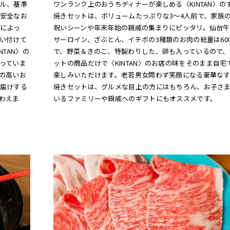
ワンランク上のおうちディナーが楽しめる〈KINTAN〉の
ル、基準
焼きセットは、ボリュームたっぷりな3～4人前で、家族
安全なお
祝いシーンや年末年始の親戚の集まりにピッタリ。仙台牛
によっ
サーロイン、ざぶとん、イチボの3種類のお肉の総量は600
い付けて
で、野菜＆きのこ、特製わりした、卵も入っているので、
TAN〉の
ットの商品だけで〈KINTAN〉のお店の味をそのまま自宅
っていま
楽しみいただけます。老若男女問わず笑顔になる豪華な
の高いお
焼きセットは、グルメな目上の方にはもちろん、お子さ
届けする
いるファミリーや親戚へのギフトにもオススメです。
わえま