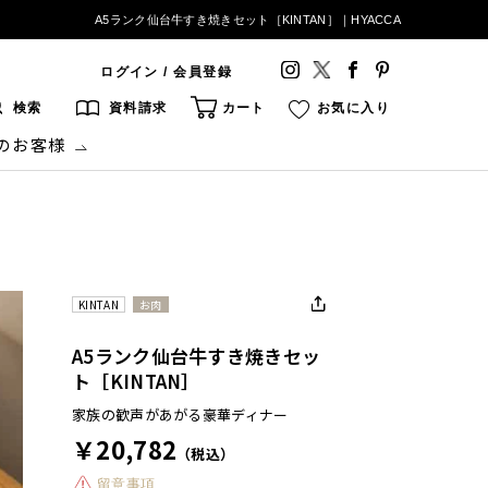
A5ランク仙台牛すき焼きセット［KINTAN］｜HYACCA
ログイン / 会員登録
検索
資料請求
カート
お気に入り
のお客様
KINTAN
お肉
A5ランク仙台牛すき焼きセッ
ト［KINTAN］
家族の歓声があがる豪華ディナー
￥20,782
（税込）
留意事項