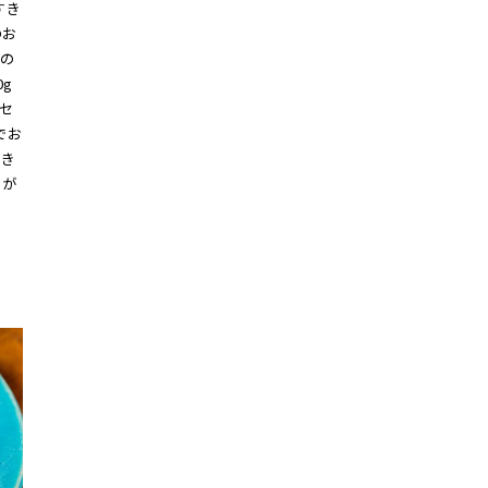
すき
のお
の
g
セ
でお
すき
まが