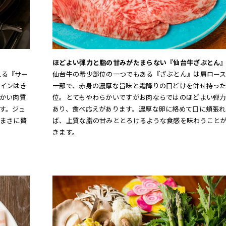
ほどよい弾力と脂の甘みがたまらない『仙台牛ざぶとん
れる『サー
仙台牛の希少部位の一つでもある『ざぶとん』は肩ロー
インはき
一部で、赤身の濃厚な旨味と霜降りの口どけを併せ持っ
かい肉質
位。とてもやわらかいですがお肉ならではのほどよい弾
す。ジュ
あり、食べ応えがあります。濃厚な卵に絡めて口に頬張れ
まさに贅
ば、上質な脂の甘みととろけるような食感を味わうこと
きます。