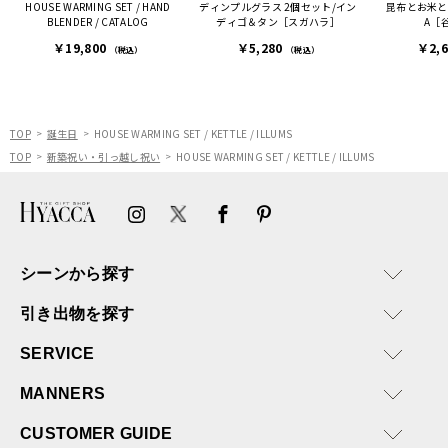
HOUSE WARMING SET / HAND
ディンプルグラス 2個セット/イン
昆布とお米と
困った際にも、迅速に回答
BLENDER / CATALOG
ディゴ＆タン［スガハラ］
A［
連絡があり大変助かりまし
￥19,800
￥5,280
￥2,
た。
（税込）
（税込）
ありがとうございます。
またぜひ利用させていただ
ければと思います。
TOP
誕生日
HOUSE WARMING SET / KETTLE / ILLUMS
TOP
新築祝い・引っ越し祝い
HOUSE WARMING SET / KETTLE / ILLUMS
シーンから探す
引き出物を探す
SERVICE
MANNERS
CUSTOMER GUIDE