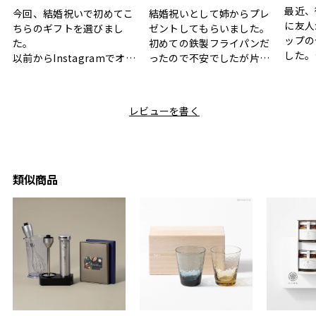
最近、
今回、結婚祝いで初めてこ
結婚祝いとして姉からプレ
に友人
ちらのギフトを選びまし
ゼントしてもらいました。
ップの
た。
初めての鉄製フライパンだ
した。
以前からInstagramでオシ
ったので不安でしたが片手
ボック
ャレなギフトセットだなと
で操作できて使い勝手が良
て、カ
目にしており、先日入籍し
く、調理後にそのままお皿
しい説
た友人にぴったりなカラー
として食卓に出せるのも便
レビューを書く
も親切
と大好きなカレーのセット
利です。洗い物も減って一
夫婦ふ
があったのでこちら購入さ
石二鳥です笑
ークが
せていただきました。
メッセージカードで姉から
休憩時
友人に送った際、ご夫婦ど
のメッセージに少しうるっ
のが楽
ちらも大変気に入ったと写
ときてしまいました。姉の
類似商品
セット
真付きで喜びの連絡をもら
センスが光るプレゼント
ヒーも
った時は、HYACCAギフト
で、いい思い出になりまし
す。
を選んでよかったし他の友
た。
人にもお勧めしたいと感じ
ました。
また、こちら不注意でメー
ルアドレスを誤って入力し
登録してログインできなく