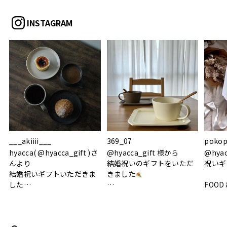
INSTAGRAM
___akiiii___
369_07
pokop
hyacca( @hyacca_gift )さ
@hyacca_gift 様から
@hya
んより
結婚祝いのギフトをいただ
祝いギ
結婚祝いギフトいただきま
きました
した
FOOD
.
シンプルで朝のパンタイム
/ 9°/
MOHEIM CUP BOX / サンド
にぴったり
ホワイト＆ブラック
柔らかい手触りで使い心地
白無垢