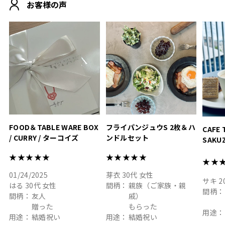
.
も◎
に入り
お客様の声
おうちカフェもお洒落にな
って嬉しい𖠚 ⡱
素敵なギフトを
真っ白
.
ありがとうございました
いいの
#hyacca #結婚祝い
#hyacca #結婚祝い
#結婚祝
#お祝い #プレゼント
淡色女
結婚祝
色イン
FOOD＆TABLE WARE BOX
フライパンジュウS 2枚＆ハ
CAFE 
/ CURRY / ターコイズ
ンドルセット
SAKU
ト
★★★★★
★★★★★
★★
01/24/2025
芽衣
30代
女性
サキ
2
はる
30代
女性
間柄：
親族（ご家族・親
間柄：
間柄：
友人
戚）
贈った
もらった
用途：
用途：
結婚祝い
用途：
結婚祝い